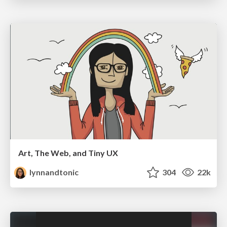
Art, The Web, and Tiny UX
lynnandtonic
304
22k