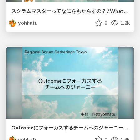
スクラムマスターってなにをもたらすの？ / What the Scrum Master brings
yohhatu
0
1.2k
Outcomeにフォーカスするチームへのジャーニー / A Journey to an Outcome-Focused Team
yohhatu
0
1.4k