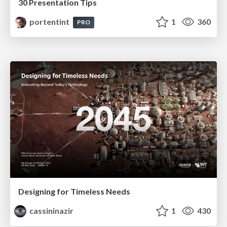
30 Presentation Tips
portentint
1
360
PRO
Designing for Timeless Needs
cassininazir
1
430