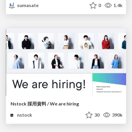
sumasate
0
1.4k
Nstock 採用資料 / We are hiring
nstock
30
390k