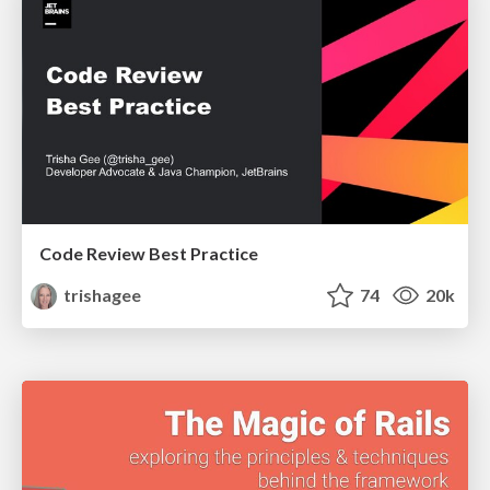
Code Review Best Practice
trishagee
74
20k