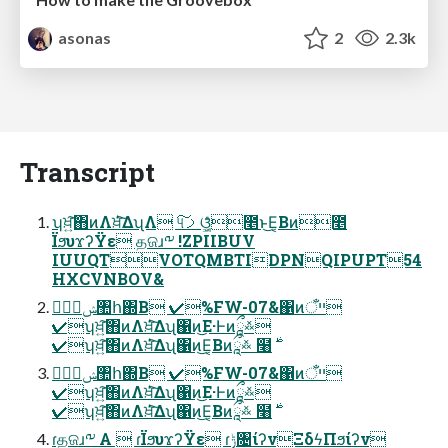
asonas
2
2.3k
Transcript
ʮਖ਼͍͠΋ͷΛਖ਼ͭ͘͘͠ΔʯΛ ୳ࡧ͠ଓ͚͖ͯͨ೥ͱ͜Ε͔Βͷ೥
ΪϧυϫʔΫε தଜɹ༸ !ZPIIBUV
IUUQTVOTQMBTIDPNQIPUPT54
HXCVNBOV&
✔ࣗݾ঺հ΍Β ✔%FW-07&΁ͷײँ
✔ʮਖ਼͍͠΋ͷΛਖ਼ͭ͘͘͠Δʯ΁ͷ͜Ε·Ͱͷཱྀ࿏
✔ࣗݾ঺հ΍Β ✔%FW-07&΁ͷײँ
✔ʮਖ਼͍͠΋ͷΛਖ਼ͭ͘͘͠Δʯ΁ͷ͜Ε·Ͱͷཱྀ࿏
ɾதଜɹ༸ Α͏  ɾΪϧυϫʔΫε ɾݱ৔ίʔνΞδϟΠϧίʔν