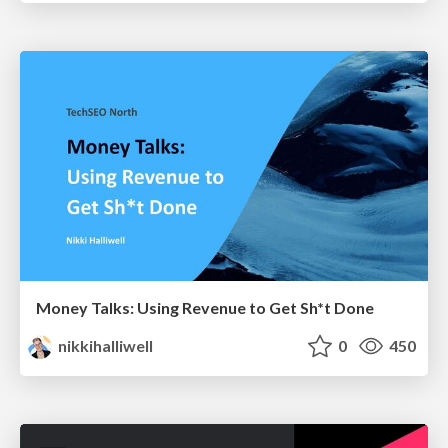
Money Talks: Using Revenue to Get Sh*t Done
nikkihalliwell
0
450