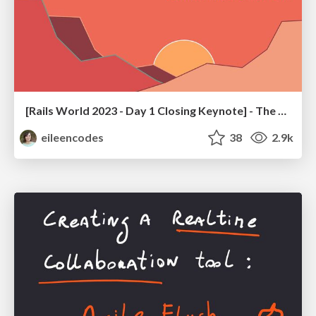
[Rails World 2023 - Day 1 Closing Keynote] - The Magic of Rails
eileencodes
38
2.9k