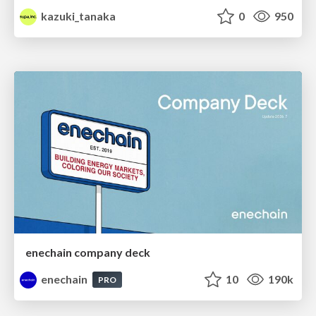
kazuki_tanaka
0
950
enechain company deck
enechain
10
190k
PRO