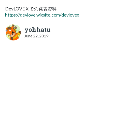
DevLOVE X での発表資料
https://devlove.wixsite.com/devlovex
yohhatu
June 22, 2019