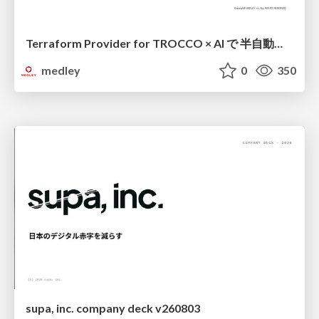
Terraform Provider for TROCCO × AI で 半自動化する複数プロダクトの連携運用 / Semi-Automating Multi-Product Data Integration Ops with the Terraform Provider for TROCCO × AI
medley
0
350
supa, inc. company deck v260803