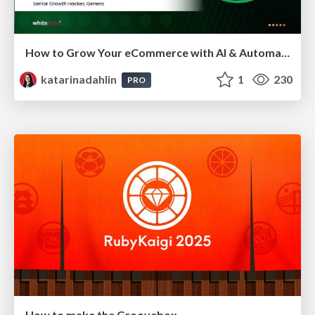
How to Grow Your eCommerce with AI & Automation
katarinadahlin
1
230
PRO
How to make the Groovebox