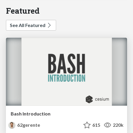
Featured
See All Featured
Bash Introduction
62gerente
615
220k