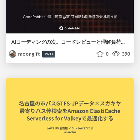
AIコーディングの次。コードレビューと理解負荷を解消して組織の開発生産性を高める
moongift
0
390
PRO