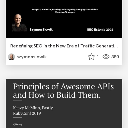
Redefining SEO in the New Era of Traffic Generation
szymonslowik
1
380