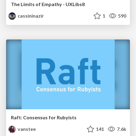
The Limits of Empathy - UXLibs8
cassininazir
1
590
Raft: Consensus for Rubyists
vanstee
141
7.6k