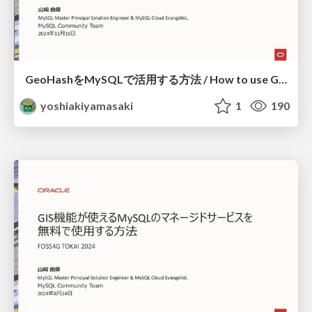
GeoHashをMySQLで活用する方法 / How to use GeoHash with MySQL
yoshiakiyamasaki
1
190