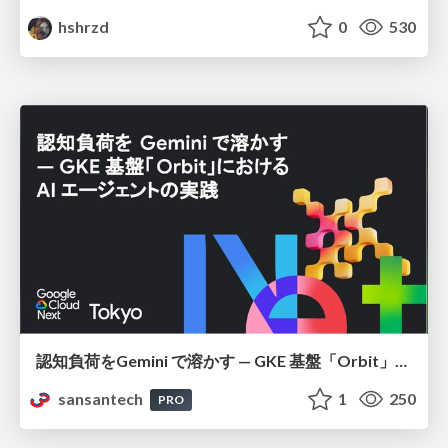
hshrzd
0
530
認知負荷をGemini で溶かす — GKE 基盤「Orbit」における AI エージェントの実践
sansantech
1
250
PRO