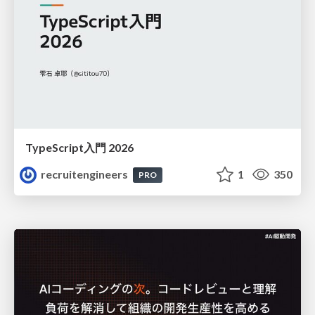
TypeScript入門 2026
recruitengineers
1
350
PRO