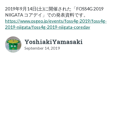
2019年9月14日(土)に開催された「FOSS4G 2019
NIIGATA コアデイ」での発表資料です。
https://www.osgeo.jp/events/foss4g-2019/foss4g-
2019-niigata/foss4g-2019-niigata-coreday
YoshiakiYamasaki
September 14, 2019