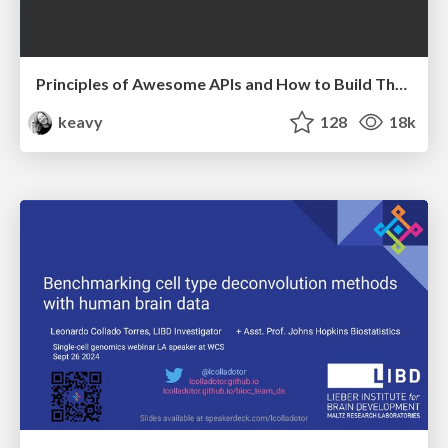
Principles of Awesome APIs and How to Build Them.
keavy
128
18k