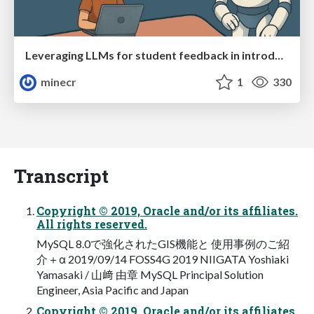
Leveraging LLMs for student feedback in introductory data science courses - posit::conf(2025)
minecr
1
330
Transcript
Copyright © 2019, Oracle and/or its affiliates.
All rights reserved.
MySQL 8.0で強化されたGIS機能と 使用事例のご紹
介＋α 2019/09/14 FOSS4G 2019 NIIGATA Yoshiaki
Yamasaki / 山﨑 由章 MySQL Principal Solution
Engineer, Asia Pacific and Japan
Copyright © 2019, Oracle and/or its affiliates.