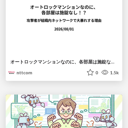
オートロックマンションなのに、各部屋は施錠なし！？ 攻撃者が組織内ネットワークで大暴れする理由 / The Front Door Is Locked, but the Rooms Are Wide Open: Why Attackers Move Freely Inside Enterprise Networks
nttcom
0
1.5k