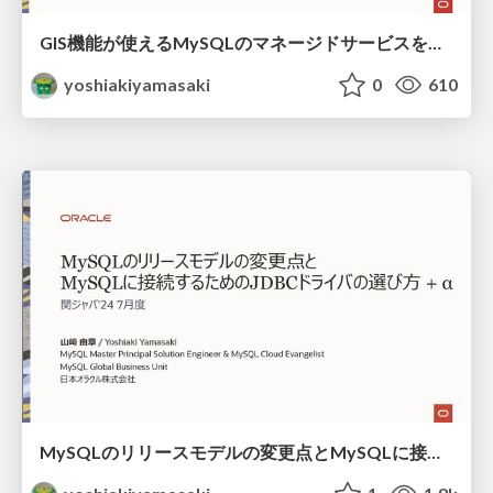
GIS機能が使えるMySQLのマネージドサービスを無料で使用する方法 / How to user HeatWave MySQL for free
yoshiakiyamasaki
0
610
MySQLのリリースモデルの変更点とMySQLに接続するためのJDBCドライバの選び方 + α / MySQL LTS & JDBC Driver