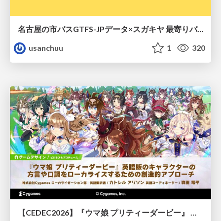
名古屋の市バスGTFS-JPデータ×スガキヤ 最寄りバス停検索をAmazon ElastiCache Serverless for Valkeyで最適化する
usanchuu
1
320
【CEDEC2026】『ウマ娘 プリティーダービー』 英語版のキャラクターの方言や口調をローカライズするための創造的アプローチ