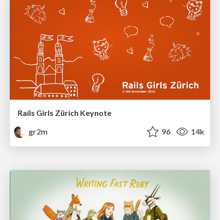
Rails Girls Zürich Keynote
gr2m
96
14k