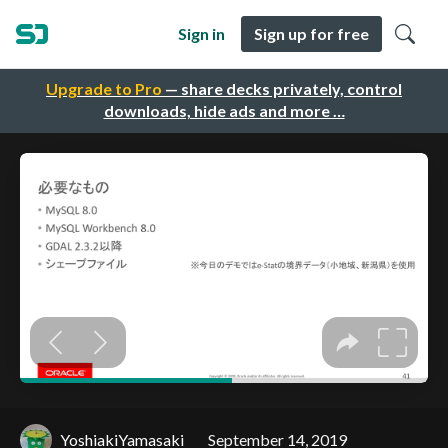
Sign in
Sign up for free
Upgrade to Pro
— share decks privately, control
downloads, hide ads and more …
YoshiakiYamasaki
September 14, 2019