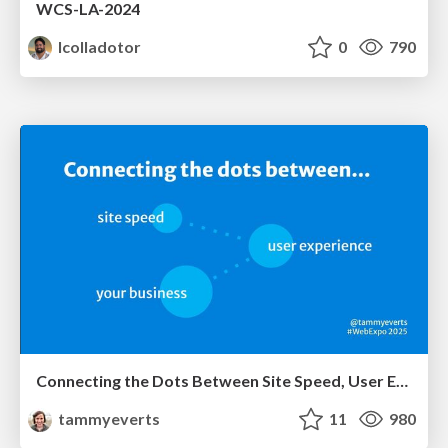
WCS-LA-2024
lcolladotor
0
790
Connecting the Dots Between Site Speed, User Experience & Your Business [WebExpo 2025]
tammyeverts
11
980