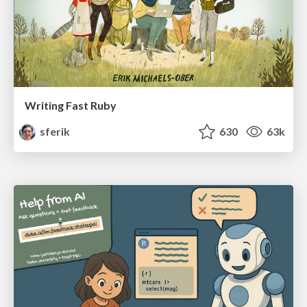
Writing Fast Ruby
sferik
630
63k