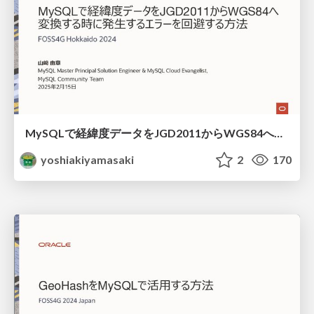
MySQLで経緯度データをJGD2011からWGS84へ変換する時に発生するエラーを回避する方法 / How to avoid errors when converting JGD2011 data
yoshiakiyamasaki
2
170