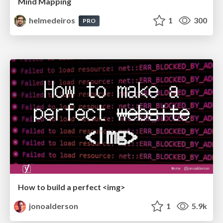
Mind Mapping
helmedeiros
1
300
PRO
How to build a perfect <img>
jonoalderson
1
5.9k