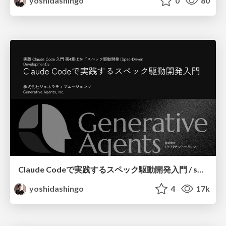
yoshidashingo
0
80
Claude Codeで実践するスペック駆動開発入門 / sdd-with-claude_code
yoshidashingo
4
17k