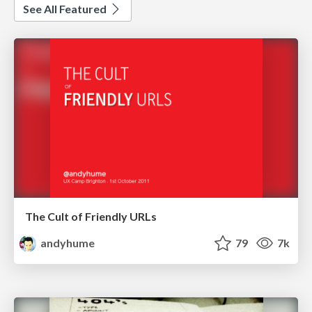
See All Featured
The Cult of Friendly URLs
andyhume
79
7k