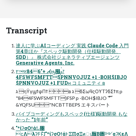
Transcript
達人に学ぶAIコーディング 実践 Claude Code 入門
第4章ほか『スペック駆動開発（仕様駆動開発、
SDD）』 株式会社ジェネラティブエージェンツ
Generative Agents, Inc.
٢ాਅޗ +"846(ԣ඿ࢧ෦
4FSWFSMFTT$PNNVOJUZ +1 -BOH$IBJO
$PNNVOJUZ +1 FUDʜ コミュニティ ʙ
ג ηΫγϣϯφΠϯ ʙ ג δΣωϥςΟϒΤʔδΣϯπ p
"844FSWFSMFTT)FSP p -BOH$IBJO ެࣜ
&YQFSU"NCBTTBEPS エキスパート
バイブコーディングもスペック(仕様)駆動開発 もな
かった ”1年前”
"*ίʔσΟϯάಓ৔
ϲ݄ΛλʔϜͱͯ͠ɺ"*ίʔσΟϯάͰΞΠσΞͷൃ૝͔Β঎༻αʔϏεΛ