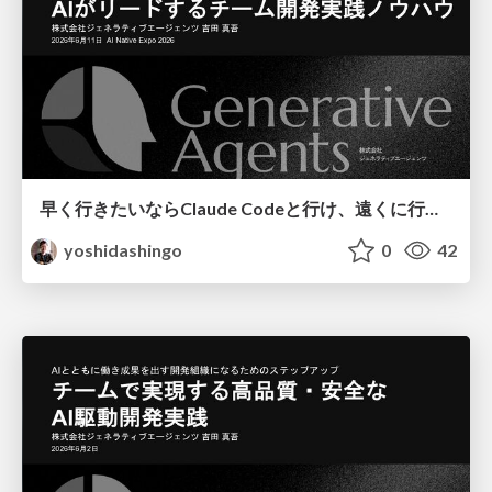
早く行きたいならClaude Codeと行け、遠くに行きたいならチームで行け 〜AI駆動開発の講師が教えるAIがリードするチーム開発の実践ノウハウ/Fast w/ Claude Code, Far Together
yoshidashingo
0
42