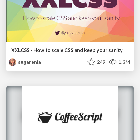
XXLCSS - How to scale CSS and keep your sanity
sugarenia
249
1.3M