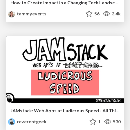
How to Create Impact in a Changing Tech Landscape [PerfNow 2023]
tammyeverts
56
3.4k
JAMstack: Web Apps at Ludicrous Speed - All Things Open 2022
reverentgeek
1
530