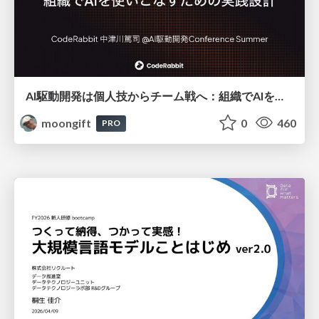
AI駆動開発は個人技からチーム戦へ：組織でAIを使いこなすための実践設計
moongift
0
460
PRO