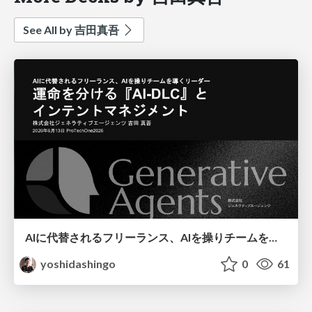
See All by 吉田真吾
AIに代替されるフリーランス、AIを操りチームを導くリーダー。運命を分ける『AI-DLC』とインテントマネジメント/Intent is All We Need
yoshidashingo
0
61