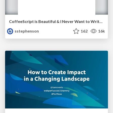
CoffeeScript is Beautiful & I Never Want to Write Plain JavaScript Again
sstephenson
162
16k