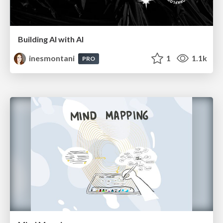
Building AI with AI
inesmontani
1
1.1k
PRO