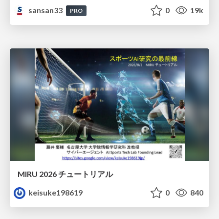
sansan33
0
19k
PRO
MIRU 2026 チュートリアル
keisuke198619
0
840