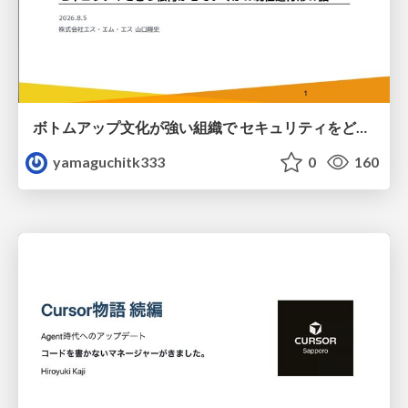
ボトムアップ文化が強い組織で セキュリティをどう根付かせていくかの現在進行形の話 / Making Security Stick in a Bottom-Up Organization
yamaguchitk333
0
160