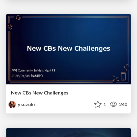
New CBs New Challenges
ysuzuki
1
240