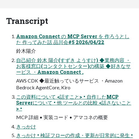
Transcript
Amazon Connect の MCP Server を 作ろうとし
た 作ってみた話 品川会#5 2026/04/22
鈴木陽介
自己紹介 鈴木 陽介(すずき ようすけ) ◆業務内容 ・
お客様窓口(コンタクトセンター)の構築 ◆好きなサ
ービス ・Amazon Connect ,
AWS CDK ◆最近触っているサービス ・Amazon
Bedrock AgentCore, Kiro
この資料について <話すこと> • 自作したMCP
Serverについて • 他 ツールとの比較 <話さないこと
> •
MCP 詳細 • 実装コード • アマコネの概要
きっかけ
きっかけ • 検証フローの作成・更新が日常的に発生 •