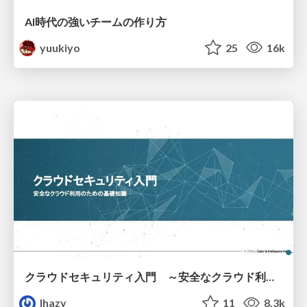
AI時代の強いチームの作り方
yuukiyo
25
16k
クラウドセキュリティ入門 ～安全なクラウド利用のための基礎知識～
lhazy
11
8.3k