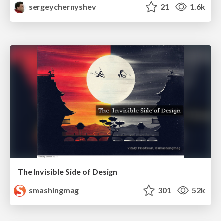
sergeychernyshev
21
1.6k
The Invisible Side of Design
smashingmag
301
52k