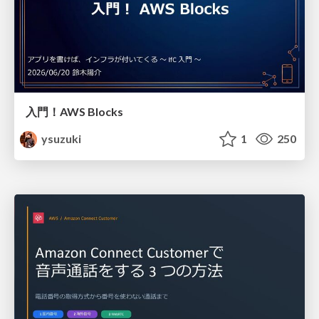
入門！AWS Blocks
ysuzuki
1
250