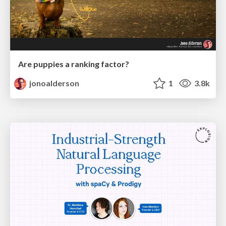
Are puppies a ranking factor?
jonoalderson
1
3.8k