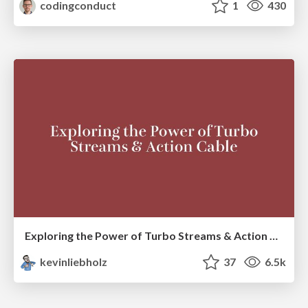
codingconduct
1
430
Exploring the Power of Turbo Streams & Action Cable | RailsConf2023
kevinliebholz
37
6.5k