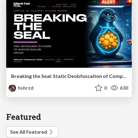
Breaking the Seal: Static Deobfuscation of Compiled V8 JavaScript Bytecode Malware
hshrzd
0
630
Featured
See All Featured