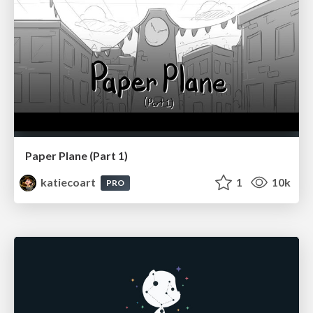
Paper Plane (Part 1)
katiecoart
1
10k
PRO