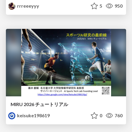
rrreeeyyy
5
950
MIRU 2026 チュートリアル
keisuke198619
0
760