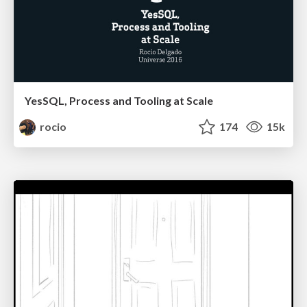
YesSQL, Process and Tooling at Scale
rocio
174
15k