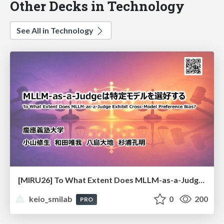
Other Decks in Technology
See All in Technology
[MIRU26] To What Extent Does MLLM-as-a-Judge Exhibit Cross-Model Preference Bias?
keio_smilab
0
200
PRO