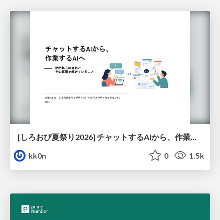
[しろおび夏祭り2026] チャットするAIから、作業するAIへ - 使われ方の変化と、その裏側で起きていること
kk0n
0
1.5k