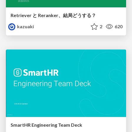
Retriever と Reranker、結局どうする？
kazuaki
2
620
SmartHR Engineering Team Deck