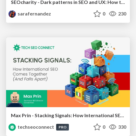
SEOcharity - Dark patterns in SEO and UX: How to avoid them and build a more ethical web
sarafernandez
0
230
Max Prin - Stacking Signals: How International SEO Comes Together (And Falls Apart)
techseoconnect
0
330
PRO