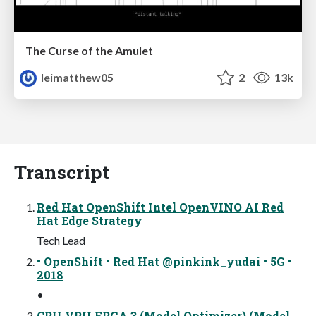
The Curse of the Amulet
leimatthew05
2
13k
Transcript
Red Hat OpenShift Intel OpenVINO AI Red
Hat Edge Strategy
Tech Lead
• OpenShift • Red Hat @pinkink_yudai • 5G •
2018
•
CPU VPU FPGA 3 (Model Optimizer) (Model