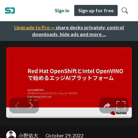
Sign in
Sign up for free
Upgrade to Pro
— share decks privately, control
downloads, hide ads and more …
小野佑大
October 29, 2022