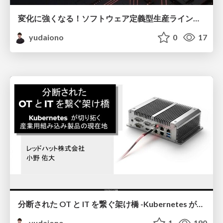
変化に強くなる！ソフトウェア定義型生産ラインの道標
yudaiono
0
17
分断された OT と IT を繋ぐ架け橋 -Kubernetes が切り拓く 産業用組み込み製品の現在地 -
yudaiono
1
190