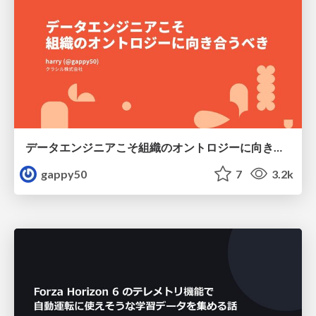
データエンジニアこそ組織のオントロジーに向き合うべき — 問いに答えるAIから、事業を動かすAIへ
gappy50
7
3.2k