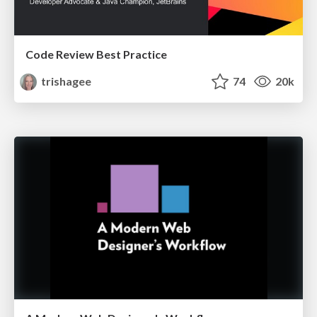
Code Review Best Practice
trishagee
74
20k