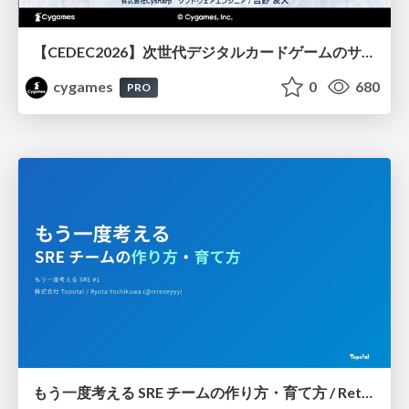
【CEDEC2026】次世代デジタルカードゲームのサーバー設計と運用 〜『Shadowverse: Worlds Beyond』の舞台裏～
cygames
0
680
PRO
もう一度考える SRE チームの作り方・育て方 / Rethinking SRE #1: Building and Growing SRE Teams