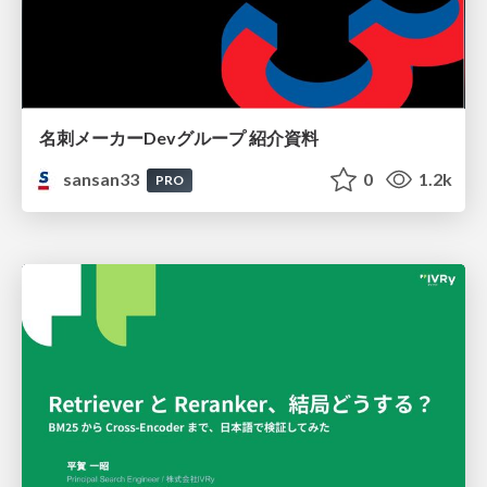
名刺メーカーDevグループ 紹介資料
sansan33
0
1.2k
PRO