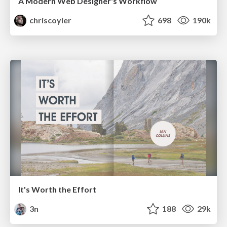
A Modern Web Designer's Workflow
chriscoyier
698
190k
It's Worth the Effort
3n
188
29k