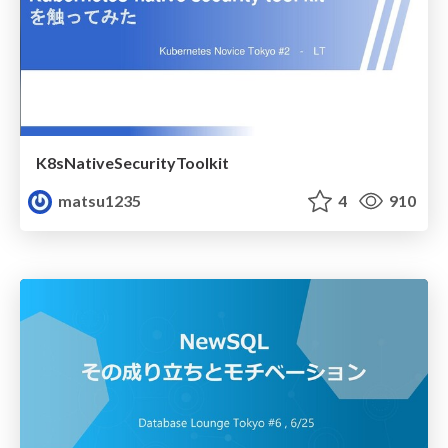
K8sNativeSecurityToolkit
matsu1235
4
910