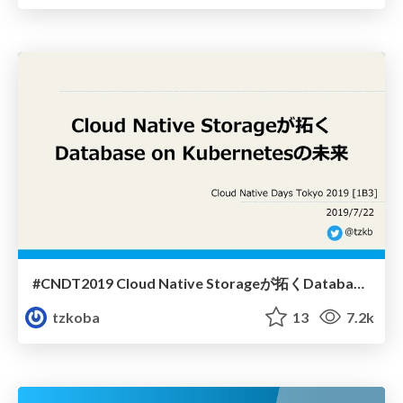
#CNDT2019 Cloud Native Storageが拓くDatabase on Kubernetesの未来
tzkoba
13
7.2k