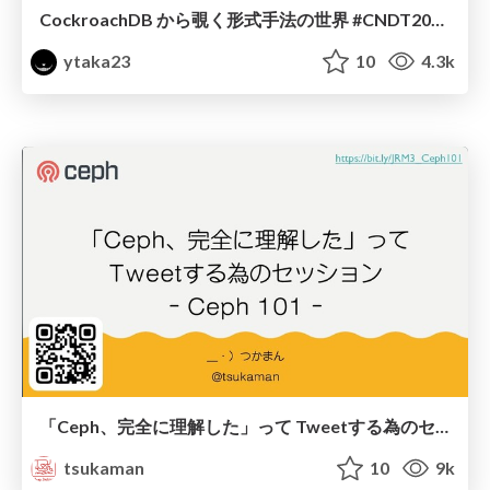
CockroachDB から覗く形式手法の世界 #CNDT2020 / CloudNative Days Tokyo 2020
ytaka23
10
4.3k
「Ceph、完全に理解した」って Tweetする為のセッション ｰ Ceph 101 ｰ
tsukaman
10
9k