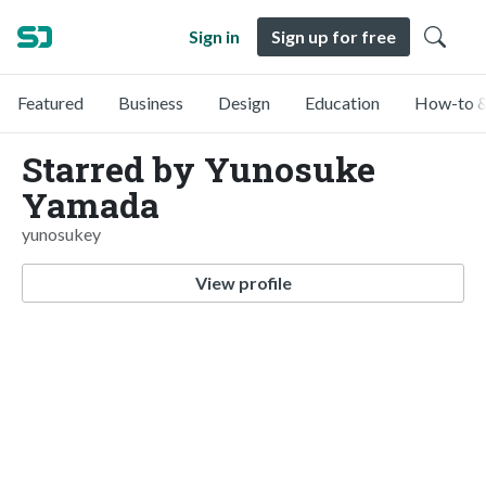
Sign in
Sign up for free
Featured
Business
Design
Education
How-to &
Starred by Yunosuke
Yamada
yunosukey
View profile