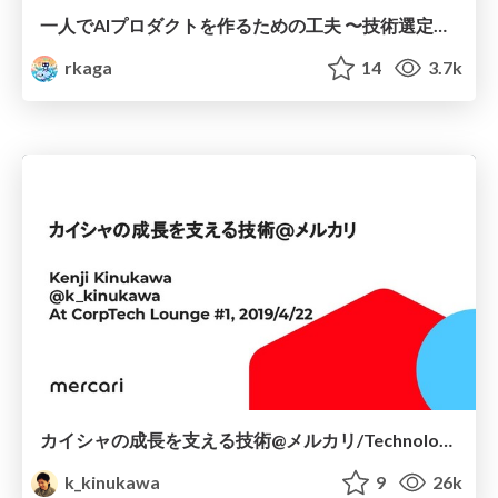
一人でAIプロダクトを作るための工夫 〜技術選定・開発プロセス編〜 / I want AI to work harder
rkaga
14
3.7k
カイシャの成長を支える技術@メルカリ/Technologies that support company growth
k_kinukawa
9
26k