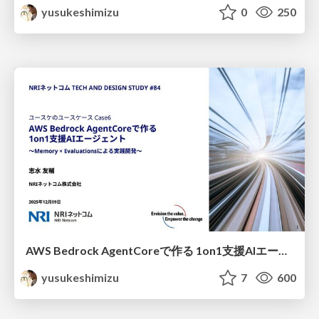
yusukeshimizu
0
250
AWS Bedrock AgentCoreで作る 1on1支援AIエージェント 〜Memory × Evaluationsによる実践開発〜
yusukeshimizu
7
600