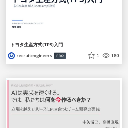
トヨタ⽣産⽅式(TPS)⼊⾨
recruitengineers
1
180
PRO