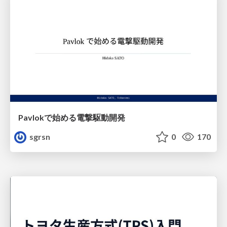
Pavlokで始める電撃駆動開発
sgrsn
0
170