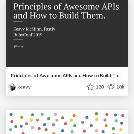
Principles of Awesome APIs and How to Build Them.
keavy
128
18k