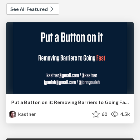
See All Featured
Put a Button on it: Removing Barriers to Going Fast.
kastner
60
4.5k