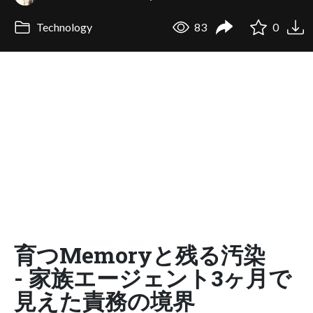
Technology
83
0
育つMemoryと残る汚染
- 家族エージェント3ヶ月で
見えた責務の境界