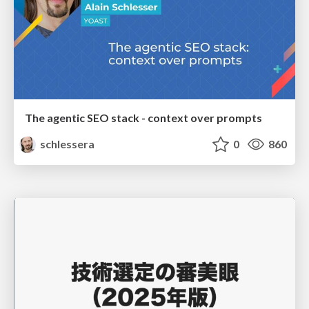
The agentic SEO stack - context over prompts
schlessera
0
860