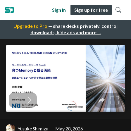
Sign in
Sign up for free
Upgrade to Pro
— share decks privately, control
downloads, hide ads and more …
Yusuke Shimizu
May 28, 2026