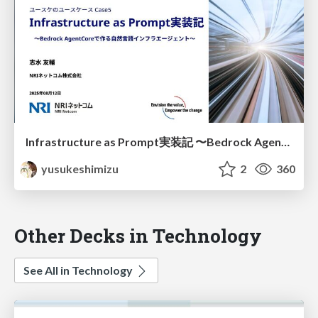
Infrastructure as Prompt実装記 〜Bedrock AgentCoreで作る自然言語インフラエージェント〜
yusukeshimizu
2
360
Other Decks in Technology
See All in Technology