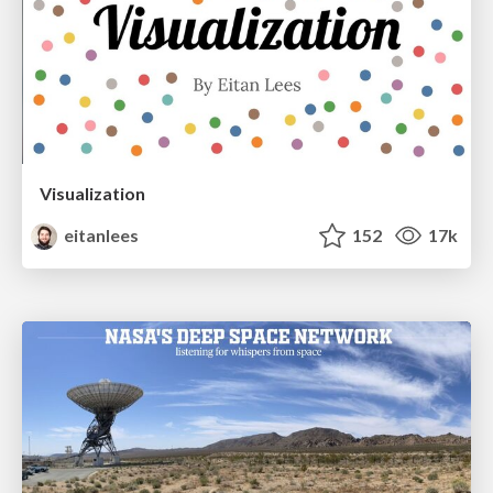
Visualization
eitanlees
152
17k