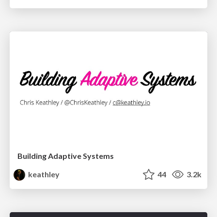
Building Adaptive Systems
keathley
44
3.2k