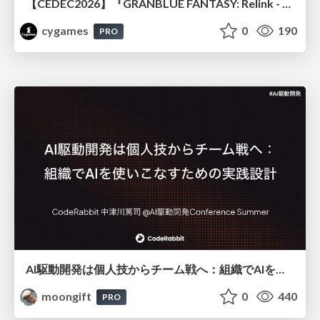
【CEDEC2026】『GRANBLUE FANTASY: Relink - Endless Ragnarok』のバトル制作事例 ～最高のキャラゲーを目指して～
cygames
0
190
PRO
AI駆動開発は個人技からチーム戦へ：組織でAIを使いこなすための実践設計
moongift
0
440
PRO