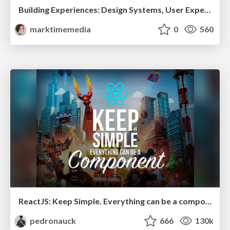
Building Experiences: Design Systems, User Experience, and Full Site Editing
marktimemedia
0
560
ReactJS: Keep Simple. Everything can be a component!
pedronauck
666
130k