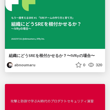
組織にどうSREを根付かせるか？〜IVRyの場合〜
abnoumaru
0
320