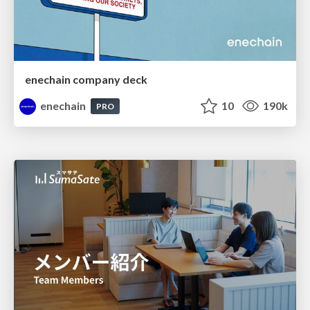
enechain company deck
enechain
10
190k
PRO