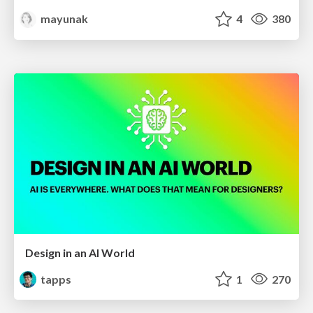
mayunak
4
380
Design in an AI World
tapps
1
270