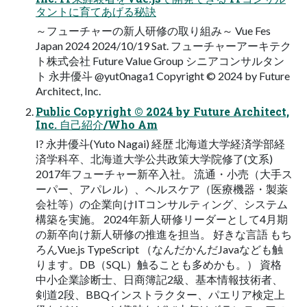
タントに育てあげる秘訣
～フューチャーの新人研修の取り組み～ Vue Fes
Japan 2024 2024/10/19 Sat. フューチャーアーキテク
ト株式会社 Future Value Group シニアコンサルタン
ト 永井優斗 @yut0naga1 Copyright ©︎ 2024 by Future
Architect, Inc.
Public Copyright ©︎ 2024 by Future Architect,
Inc. 自己紹介/Who Am
I? 永井優斗(Yuto Nagai) 経歴 北海道大学経済学部経
済学科卒、北海道大学公共政策大学院修了(文系)
2017年フューチャー新卒入社。 流通・小売（大手ス
ーパー、アパレル）、ヘルスケア（医療機器・製薬
会社等）の企業向けITコンサルティング、システム
構築を実施。 2024年新人研修リーダーとして4月期
の新卒向け新人研修の推進を担当。 好きな言語 もち
ろんVue.js TypeScript （なんだかんだJavaなども触
ります。DB（SQL）触ることも多めかも。） 資格
中小企業診断士、日商簿記2級、基本情報技術者、
剣道2段、BBQインストラクター、パエリア検定上