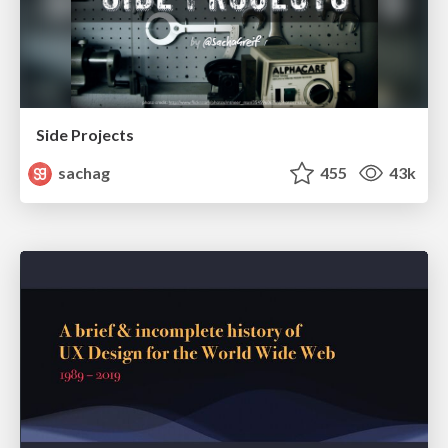
Side Projects
sachag
455
43k