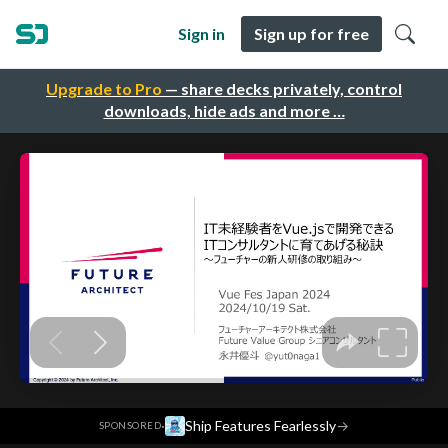
Sign in
Sign up for free
Upgrade to Pro
— share decks privately, control
downloads, hide ads and more …
·
Ship Features Fearlessly
→
SPONSORED