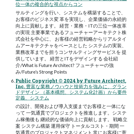
位一体の複合的な視点からコン
サルティングを行い、システムを構築することで、
お客様のビジネス変 革を実現し、企業価値の永続的
向上に貢献します。 経営・業務・ITの三位一体改革
の実現 主要事業であるフューチャーアーキテクト株
式会社を中心に、 お客様の経営戦略からリアルタイ
ムアーキテクチャをベースとした システムの実装、
業務改革までを担うコンサルティングサービスを 提
供しています。 経営とITをデザインする 会社紹
介/What is Future Architect? フューチャーの強
み/Future’s Strong Points
Public Copyright ©︎ 2024 by Future Architect,
Inc. 豊富な業務ノウハウと技術力を強みに、グラン
ドデザイン （基本構想、システム化計画）から要件
定義、システム
の設計、開発および導入支援までお客様と一体にな
って 一気通貫でプロジェクトを推進します。システ
ム稼働後も 継続的な価値向上に貢献します。 戦略立
案 システム構築 運用保守 トータルコスト・期間 一
気通貫のプロジェクトマネジメント 常にお客様に寄