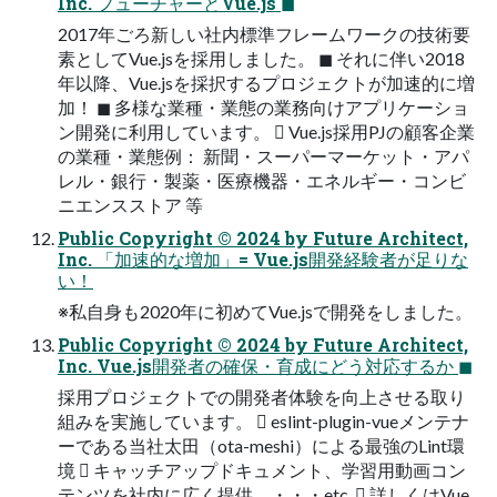
Inc. フューチャーとVue.js ◼
2017年ごろ新しい社内標準フレームワークの技術要
素としてVue.jsを採用しました。 ◼ それに伴い2018
年以降、Vue.jsを採択するプロジェクトが加速的に増
加！ ◼ 多様な業種・業態の業務向けアプリケーショ
ン開発に利用しています。  Vue.js採用PJの顧客企業
の業種・業態例： 新聞・スーパーマーケット・アパ
レル・銀行・製薬・医療機器・エネルギー・コンビ
ニエンスストア 等
Public Copyright ©︎ 2024 by Future Architect,
Inc. 「加速的な増加」= Vue.js開発経験者が足りな
い！
※私自身も2020年に初めてVue.jsで開発をしました。
Public Copyright ©︎ 2024 by Future Architect,
Inc. Vue.js開発者の確保・育成にどう対応するか ◼
採用プロジェクトでの開発者体験を向上させる取り
組みを実施しています。  eslint-plugin-vueメンテナ
ーである当社太田（ota-meshi）による最強のLint環
境  キャッチアップドキュメント、学習用動画コン
テンツを社内に広く提供、・・・etc.  詳しくはVue