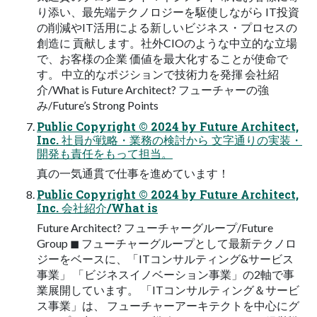
り添い、最先端テクノロジーを駆使しながら IT投資
の削減やIT活用による新しいビジネス・プロセスの
創造に 貢献します。社外CIOのような中立的な立場
で、お客様の企業 価値を最大化することが使命で
す。 中立的なポジションで技術力を発揮 会社紹
介/What is Future Architect? フューチャーの強
み/Future’s Strong Points
Public Copyright ©︎ 2024 by Future Architect,
Inc. 社員が戦略・業務の検討から 文字通りの実装・
開発も責任をもって担当。
真の一気通貫で仕事を進めています！
Public Copyright ©︎ 2024 by Future Architect,
Inc. 会社紹介/What is
Future Architect? フューチャーグループ/Future
Group ◼ フューチャーグループとして最新テクノロ
ジーをベースに、「ITコンサルティング&サービス
事業」 「ビジネスイノベーション事業」の2軸で事
業展開しています。 「ITコンサルティング＆サービ
ス事業」は、 フューチャーアーキテクトを中心にグ