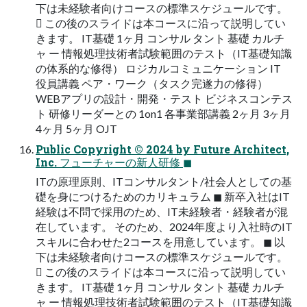
下は未経験者向けコースの標準スケジュールです。
 この後のスライドは本コースに沿って説明してい
きます。 IT基礎 1ヶ月 コンサル タント 基礎 カルチ
ャ ー 情報処理技術者試験範囲のテスト（IT基礎知識
の体系的な修得） ロジカルコミュニケーション IT
役員講義 ペア・ワーク（タスク完遂力の修得）
WEBアプリの設計・開発・テスト ビジネスコンテス
ト 研修リーダーとの 1on1 各事業部講義 2ヶ月 3ヶ月
4ヶ月 5ヶ月 OJT
Public Copyright ©︎ 2024 by Future Architect,
Inc. フューチャーの新人研修 ◼
ITの原理原則、ITコンサルタント/社会人としての基
礎を身につけるためのカリキュラム ◼ 新卒入社はIT
経験は不問で採用のため、IT未経験者・経験者が混
在しています。 そのため、2024年度より入社時のIT
スキルに合わせた2コースを用意しています。 ◼ 以
下は未経験者向けコースの標準スケジュールです。
 この後のスライドは本コースに沿って説明してい
きます。 IT基礎 1ヶ月 コンサル タント 基礎 カルチ
ャ ー 情報処理技術者試験範囲のテスト（IT基礎知識