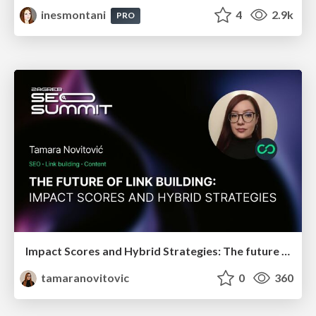
inesmontani
4
2.9k
PRO
Impact Scores and Hybrid Strategies: The future of link building
tamaranovitovic
0
360