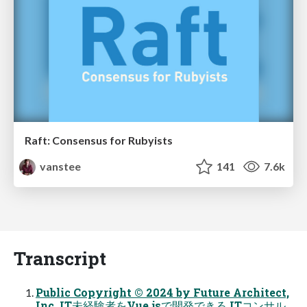
Raft: Consensus for Rubyists
vanstee
141
7.6k
Transcript
Public Copyright ©︎ 2024 by Future Architect,
Inc. IT未経験者をVue.jsで開発できる ITコンサル