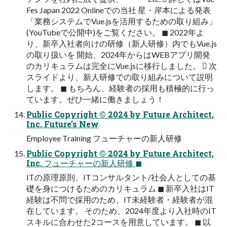
Fes Japan 2022 Onlineでの当社 星・岸本による発表
「業務システムでVue.jsを活用するための取り組み」
(YouTubeで公開中)をご覧ください。 ◼ 2022年よ
り、新卒入社者向けの研修（新人研修）内でもVue.js
の取り扱いを 開始、2024年からはWEBアプリ開発
のカリキュラムは完全にVue.jsに移行しました。  次
スライドより、新人研修での取り組みについて説明
します。 ◼ もちろん、経験者の採用も積極的に行っ
ています。ぜひ一緒に働きましょう！
Public Copyright ©︎ 2024 by Future Architect,
Inc. Future’s New
Employee Training フューチャーの新人研修
Public Copyright ©︎ 2024 by Future Architect,
Inc. フューチャーの新人研修 ◼
ITの原理原則、ITコンサルタント/社会人としての基
礎を身につけるためのカリキュラム ◼ 新卒入社はIT
経験は不問で採用のため、IT未経験者・経験者が混
在しています。 そのため、2024年度より入社時のIT
スキルに合わせた2コースを用意しています。 ◼ 以