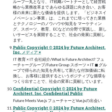
ループ一丸となり、 IT戦略パートナーとして経営戦
略から業務改革まで あらゆる課題に向き合い、お客
様の未来に新たな価値を提供 します。 「ビジネスイ
ノベーション事業」は、 これまでに培ってきた業務
とテクノロジーのノウハウや知見を マーケティン
グ、スポーツ、教育、ECなどの分野で実践し、 新し
いサービスを展開することで、社会の発展に貢献し
ます。
Public Copyright ©︎ 2024 by Future Architect,
Inc. メディア ×
IT 教育 × IT 会社紹介/What is Future Architect? フュ
ーチャーグループ/Future Group スポーツ × IT ◼ グル
ープで得られた知見を共有して新たな付加価値に転
換し、 お客様に提供するというポジティブな循環を
つくり出すことで、社会の変革に貢献しています。
Confidential Copyright ©︎ 2024 by Future
Architect, Inc. Confidential Public
Future Meets Vue.js フューチャーとVue.jsの出会い
Public Copyright ©︎ 2024 by Future Architect,