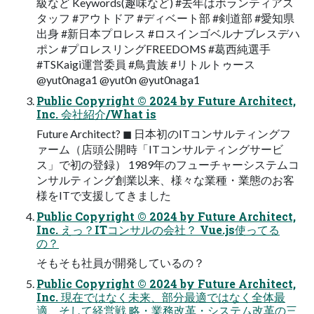
級など Keywords(趣味など) #去年はボランティアス
タッフ #アウトドア #ディベート部 #剣道部 #愛知県
出身 #新日本プロレス #ロスインゴベルナブレスデハ
ポン #プロレスリングFREEDOMS #葛西純選手
#TSKaigi運営委員 #鳥貴族 #リトルトゥース
@yut0naga1 @yut0n @yut0naga1
Public Copyright ©︎ 2024 by Future Architect,
Inc. 会社紹介/What is
Future Architect? ◼ 日本初のITコンサルティングフ
ァーム（店頭公開時「ITコンサルティングサービ
ス」で初の登録） 1989年のフューチャーシステムコ
ンサルティング創業以来、様々な業種・業態のお客
様をITで支援してきました
Public Copyright ©︎ 2024 by Future Architect,
Inc. えっ？ITコンサルの会社？ Vue.js使ってる
の？
そもそも社員が開発しているの？
Public Copyright ©︎ 2024 by Future Architect,
Inc. 現在ではなく未来、部分最適ではなく全体最
適、そして経営戦 略・業務改革・システム改革の三