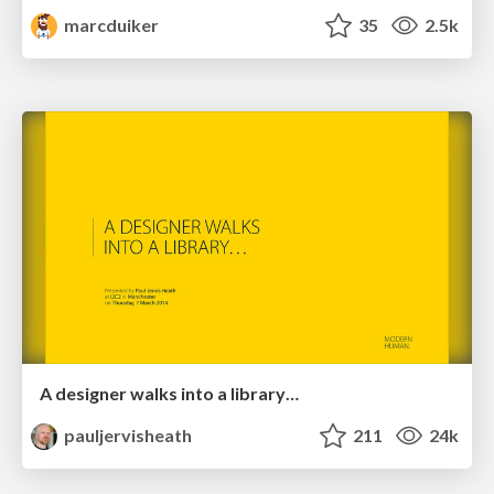
marcduiker
35
2.5k
A designer walks into a library…
pauljervisheath
211
24k