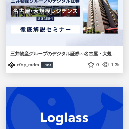
三井物産グループのデジタル証券～名古屋・大規模レジデンス～徹底解説セミナー
c0rp_mdm
0
1.3k
PRO