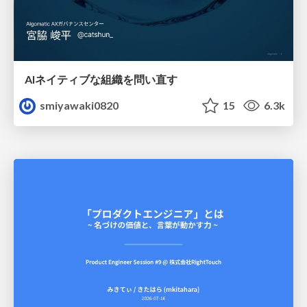
AIネイティブな組織を問い直す
smiyawaki0820
15
6.3k