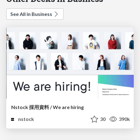
See All in Business
Nstock 採用資料 / We are hiring
nstock
30
390k