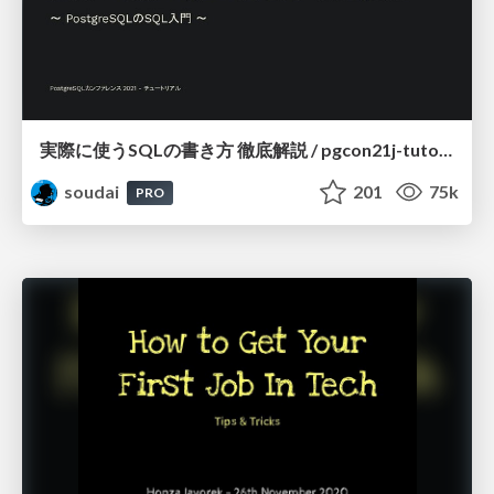
実際に使うSQLの書き方 徹底解説 / pgcon21j-tutorial
soudai
201
75k
PRO