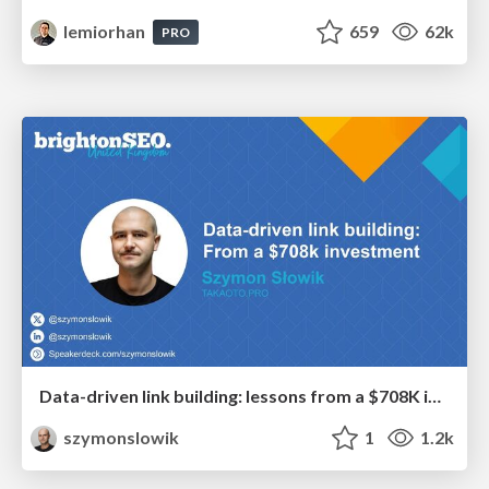
lemiorhan
659
62k
PRO
Data-driven link building: lessons from a $708K investment (BrightonSEO talk)
szymonslowik
1
1.2k