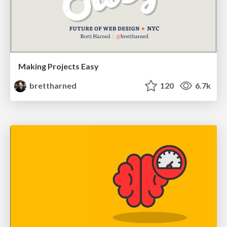
Making Projects Easy
brettharned
120
6.7k