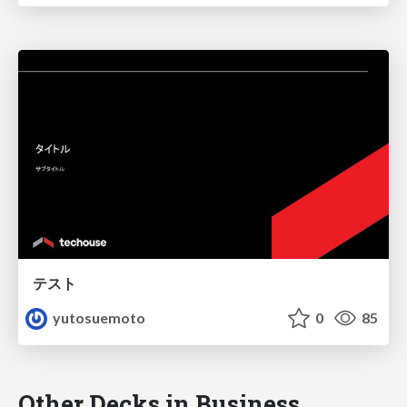
テスト
yutosuemoto
0
85
Other Decks in Business