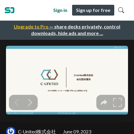
Sign in
Sign up for free
Upgrade to Pro
— share decks privately, control
downloads, hide ads and more …
C-United株式会社
June 09, 2023