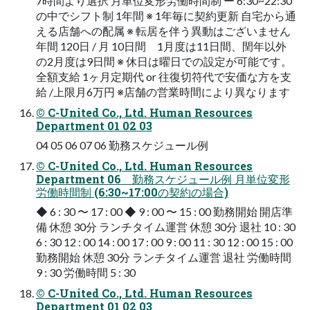
7時間より選択 月単位変形労働時間制 ー 6:30~22:30
の中でシフト制 1年間 ※ 1年毎に契約更新 自宅から通
える店舗への配属 ※ 転居を伴う異動はございません
年間 120日 / 月 10日間 1月度は11日間、閏年以外
の2月度は9日間 ※ 休日は曜日での設定が可能です。
全額支給 1ヶ月定期代 or 往復切符代で安価な方を支
給 /上限月6万円 ※店舗の営業時間により異なります
© C-United Co., Ltd. Human Resources
Department 01 02 03
04 05 06 07 06 勤務スケジュール例
© C-United Co., Ltd. Human Resources
Department 06 勤務スケジュール例 月単位変形
労働時間制 (6:30~17:00の契約の場合)
◆ 6 : 30 〜 17 : 00 ◆ 9 : 00 〜 15 : 00 勤務開始 開店準
備 休憩 30分 ランチタイム運営 休憩 30分 退社 10 : 30
6 : 30 12 : 00 14 : 00 17 : 00 9 : 00 11 : 30 12 : 00 15 : 00
勤務開始 休憩 30分 ランチタイム運営 退社 労働時間
9 : 30 労働時間 5 : 30
© C-United Co., Ltd. Human Resources
Department 01 02 03