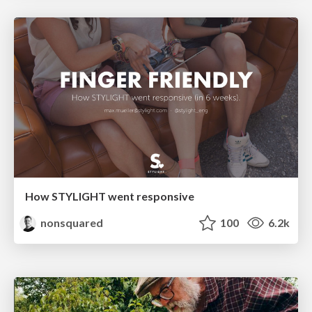
How STYLIGHT went responsive
nonsquared
100
6.2k