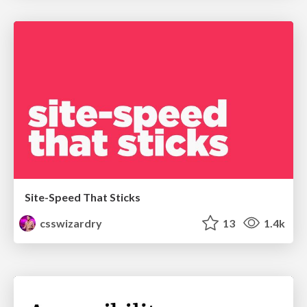
Site-Speed That Sticks
csswizardry
13
1.4k