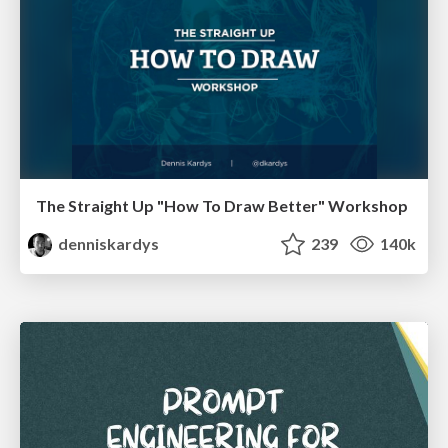
The Straight Up "How To Draw Better" Workshop
denniskardys
239
140k