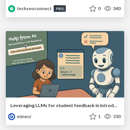
techseoconnect
0
340
PRO
Leveraging LLMs for student feedback in introductory data science courses - posit::conf(2025)
minecr
1
330