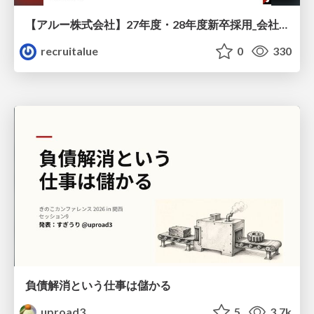
【アルー株式会社】27年度・28年度新卒採用_会社説明資料
recruitalue
0
330
負債解消という仕事は儲かる
uproad3
5
3.7k