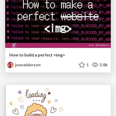
How to build a perfect <img>
jonoalderson
1
5.8k