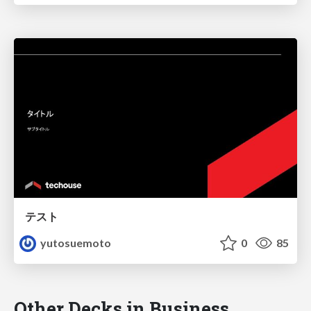
テスト
yutosuemoto
0
85
Other Decks in Business