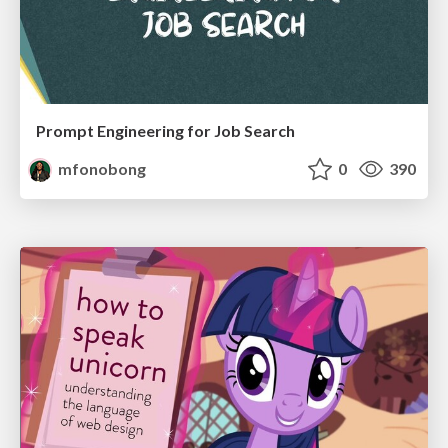
Prompt Engineering for Job Search
mfonobong
0
390