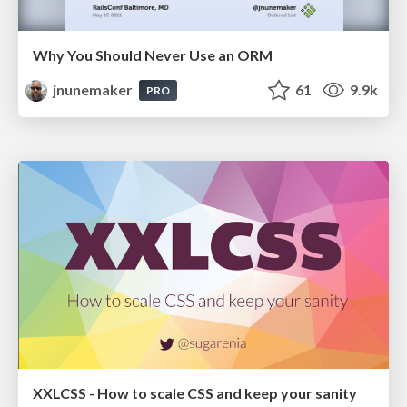
Why You Should Never Use an ORM
jnunemaker
61
9.9k
PRO
XXLCSS - How to scale CSS and keep your sanity