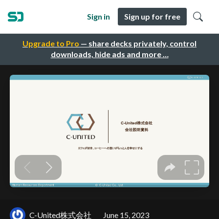
Sign in
Sign up for free
Upgrade to Pro
— share decks privately, control
downloads, hide ads and more …
C-United株式会社
June 15, 2023