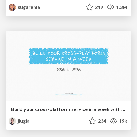
sugarenia
249
1.3M
Build your cross-platform service in a week with App Engine
jlugia
234
19k