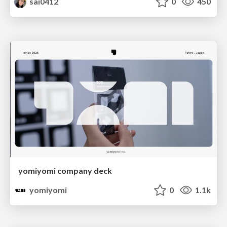
sai0412
0
450
yomiyomi company deck
yomiyomi
0
1.1k