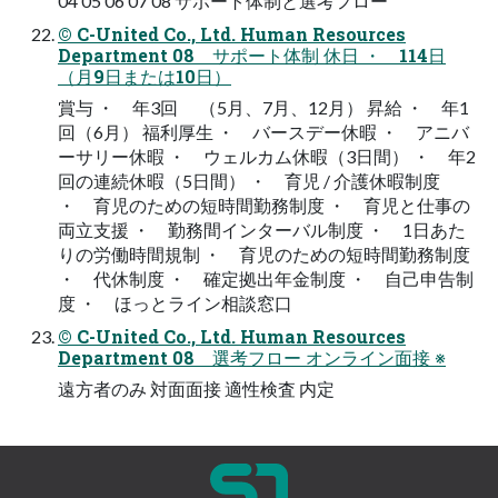
04 05 06 07 08 サポート体制と選考フロー
© C-United Co., Ltd. Human Resources
Department 08 サポート体制 休日 ・ 114日
（月9日または10日）
賞与 ・ 年3回 （5月、7月、12月） 昇給 ・ 年1
回（6月） 福利厚生 ・ バースデー休暇 ・ アニバ
ーサリー休暇 ・ ウェルカム休暇（3日間） ・ 年2
回の連続休暇（5日間） ・ 育児 / 介護休暇制度
・ 育児のための短時間勤務制度 ・ 育児と仕事の
両立支援 ・ 勤務間インターバル制度 ・ 1日あた
りの労働時間規制 ・ 育児のための短時間勤務制度
・ 代休制度 ・ 確定拠出年金制度 ・ 自己申告制
度 ・ ほっとライン相談窓口
© C-United Co., Ltd. Human Resources
Department 08 選考フロー オンライン面接 ※
遠方者のみ 対面面接 適性検査 内定