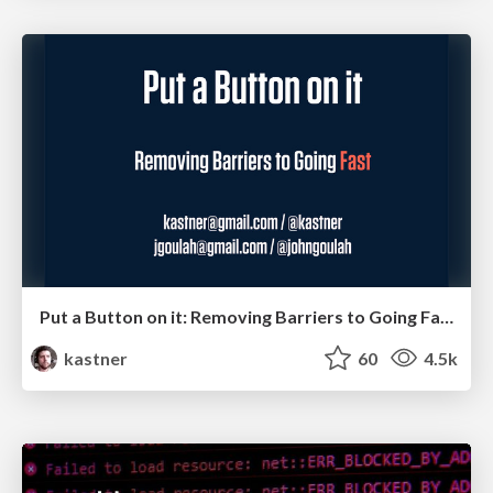
Put a Button on it: Removing Barriers to Going Fast.
kastner
60
4.5k