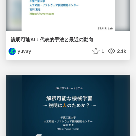
説明可能AI：代表的手法と最近の動向
yuyay
1
2.1k