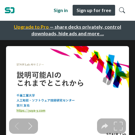
Sign in
Sign up for free
Upgrade to Pro
— share decks privately, control
downloads, hide ads and more …