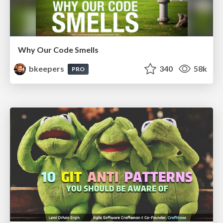
Why Our Code Smells
bkeepers
340
58k
PRO