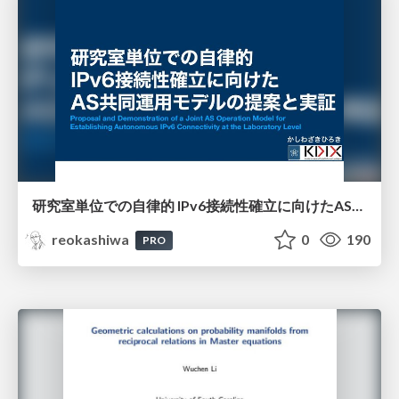
研究室単位での自律的 IPv6接続性確立に向けたAS共同運用モデルの提案と実証
reokashiwa
0
190
PRO