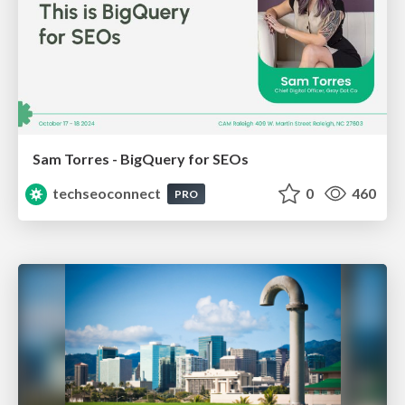
Sam Torres - BigQuery for SEOs
techseoconnect
0
460
PRO