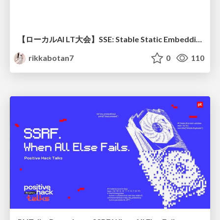
【ローカルAI LT大会】SSE: Stable Static Embedding ー速度低下を伴わず 静的埋め込みモデルの潜在能力を引き出す Dynamic Tanh手法の提案
rikkabotan7
0
110