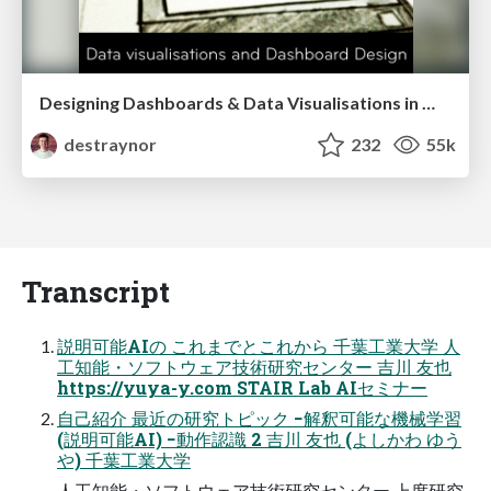
Designing Dashboards & Data Visualisations in Web Apps
destraynor
232
55k
Transcript
説明可能AIの これまでとこれから 千葉⼯業⼤学 ⼈
⼯知能・ソフトウェア技術研究センター 吉川 友也
https://yuya-y.com STAIR Lab AIセミナー
⾃⼰紹介 最近の研究トピック −解釈可能な機械学習
(説明可能AI) −動作認識 2 吉川 友也 (よしかわ ゆう
や) 千葉⼯業⼤学
⼈⼯知能・ソフトウェア技術研究センター 上席研究