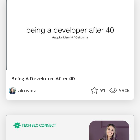
Being A Developer After 40
akosma
91
590k