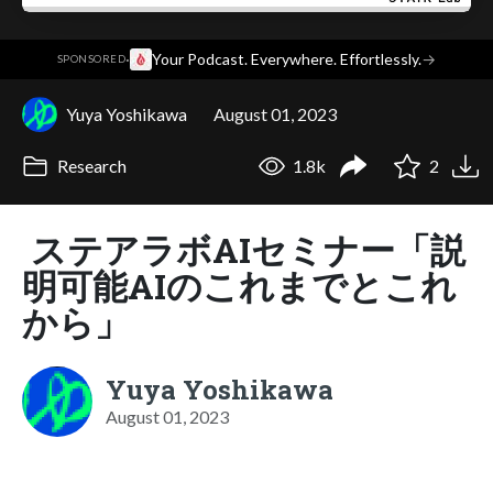
·
Your Podcast. Everywhere. Effortlessly.
→
SPONSORED
Yuya Yoshikawa
August 01, 2023
Research
1.8k
2
ステアラボAIセミナー「説
明可能AIのこれまでとこれ
から」
Yuya Yoshikawa
August 01, 2023