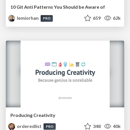
10 Git Anti Patterns You Should be Aware of
lemiorhan
659
62k
PRO
Producing Creativity
orderedlist
348
40k
PRO