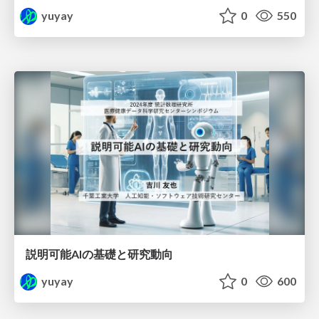
yuyay
0
550
説明可能AIの基礎と研究動向
yuyay
0
600