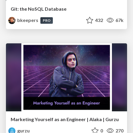
Git: the NoSQL Database
bkeepers
432
67k
PRO
Marketing Yourself as an Engineer | Alaka | Gurzu
gurzu
0
270