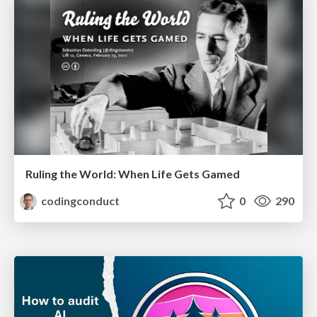
Ruling the World: When Life Gets Gamed
codingconduct
0
290