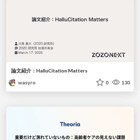
論文紹介：HalluCitation Matters
wasyro
0
130