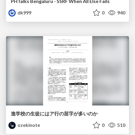
PHTalks Bengaluru - SSRF When All Else Fails
dk999
0
940
進学校の生徒にはア行の苗字が多いのか
ozekinote
0
510