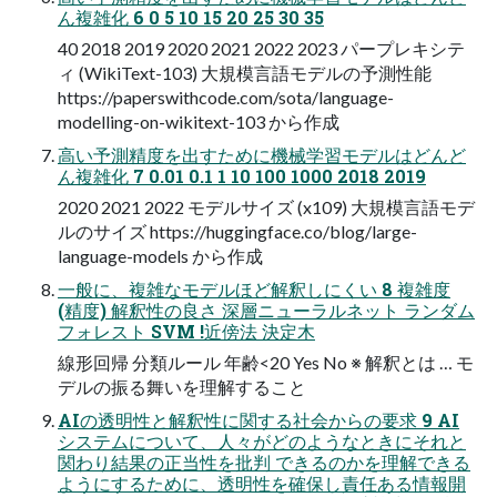
ん複雑化 6 0 5 10 15 20 25 30 35
40 2018 2019 2020 2021 2022 2023 パープレキシテ
ィ (WikiText-103) ⼤規模⾔語モデルの予測性能
https://paperswithcode.com/sota/language-
modelling-on-wikitext-103 から作成
⾼い予測精度を出すために機械学習モデルはどんど
ん複雑化 7 0.01 0.1 1 10 100 1000 2018 2019
2020 2021 2022 モデルサイズ (x109) ⼤規模⾔語モデ
ルのサイズ https://huggingface.co/blog/large-
language-models から作成
⼀般に、複雑なモデルほど解釈しにくい 8 複雑度
(精度) 解釈性の良さ 深層ニューラルネット ランダム
フォレスト SVM !近傍法 決定⽊
線形回帰 分類ルール 年齢<20 Yes No ※ 解釈とは … モ
デルの振る舞いを理解すること
AIの透明性と解釈性に関する社会からの要求 9 AI
システムについて、⼈々がどのようなときにそれと
関わり結果の正当性を批判 できるのかを理解できる
ようにするために、透明性を確保し責任ある情報開