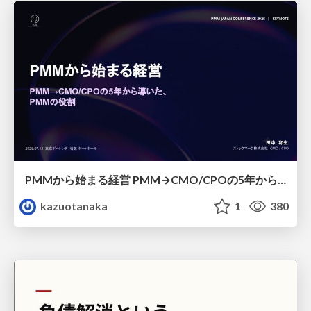
PMMから始まる経営 PMM→CMO/CPOの5年から導いた、 PMMの役割
kazuotanaka
1
380