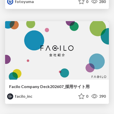
fotoyuma
0
280
Facilo Company Deck202607_採用サイト用
facilo_inc
0
390