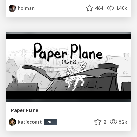
holman
464
140k
Paper Plane
katiecoart
2
52k
PRO