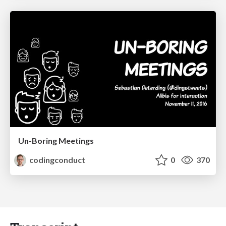
Un-Boring Meetings
codingconduct
0
370