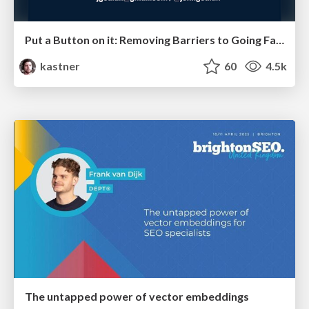
Put a Button on it: Removing Barriers to Going Fast.
kastner
60
4.5k
The untapped power of vector embeddings