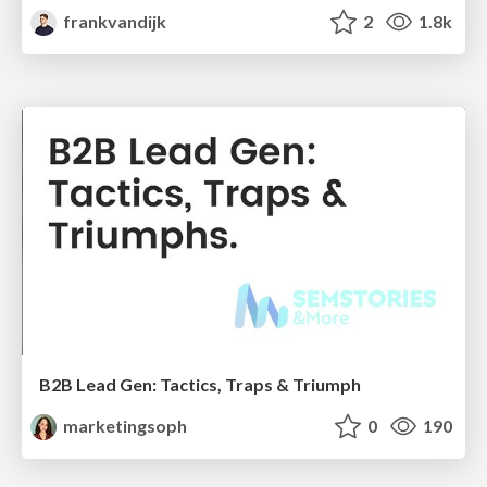
frankvandijk
2
1.8k
B2B Lead Gen: Tactics, Traps & Triumph
marketingsoph
0
190