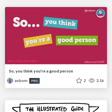
So, you think you're a good person
axbom
2
2.1k
PRO