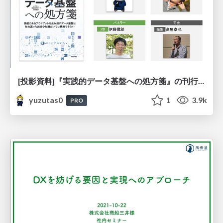
[投影資料]『実践的データ基盤への処方箋』の刊行にあたって #TechMar / 20210210-2
yuzutas0
1
3.9k
PRO