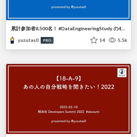
累計参加者8,500名！ #DataEngineeringStudy の43スライドから学ぶ、データエンジニアリングの羅針盤 / 20220224
yuzutas0
14
5.5k
PRO