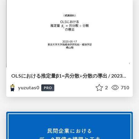
OLSにおける推定量β1=共分散÷分散の導出 / 20230517
yuzutas0
2
710
PRO