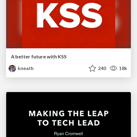
A better future with KSS
kneath
240
18k