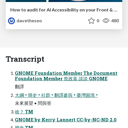
How to audit for AI Accessibility on your Front & Back End
davetheseo
0
480
Transcript
GNOME Foundation Member The Document
Foundation Member 曾政嘉 談談 GNOME
翻譯
大綱 • 簡史 • 社群 • 翻譯參與 • 臺灣困境 •
未來展望 • 問與答
啥？ TM
GNOME by Kerry Lannert CC-by-NC-ND 2.0
簡史 TM