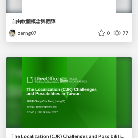
自由軟體概念與翻譯
zerng07
0
77
The Localization (CJK) Challenges and Possibilities in Taiwan