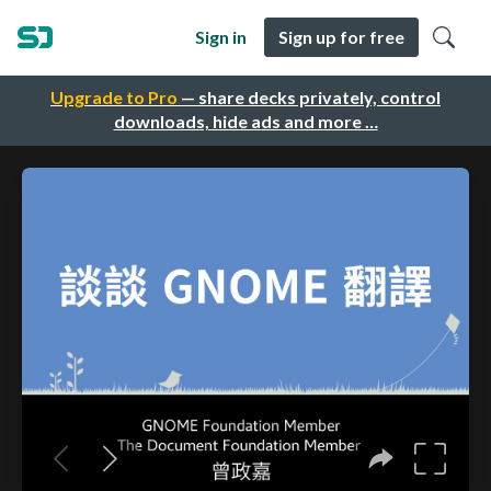
Sign in
Sign up for free
Upgrade to Pro
— share decks privately, control
downloads, hide ads and more …