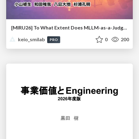
[MIRU26] To What Extent Does MLLM-as-a-Judge Exhibit Cross-Model Preference Bias?
keio_smilab
0
200
PRO