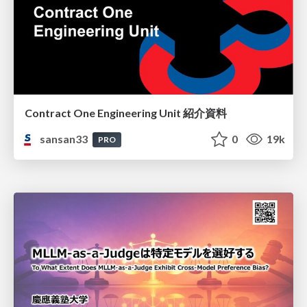
Contract One Engineering Unit 紹介資料
sansan33
0
19k
PRO