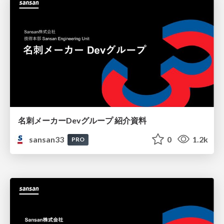
名刺メーカーDevグループ 紹介資料
sansan33
0
1.2k
PRO