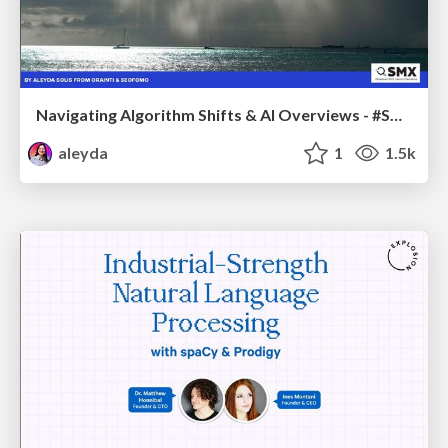
Navigating Algorithm Shifts & AI Overviews - #SMXNext
aleyda
1
1.5k