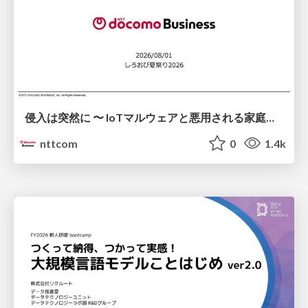
侵入は突然に 〜 IoTマルウェアと悪用される家庭の機器 ～ / When Intrusion Strikes: IoT Malware and the Abuse of Home Devices
nttcom
0
1.4k