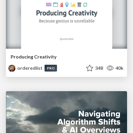
Producing Creativity
orderedlist
348
40k
PRO