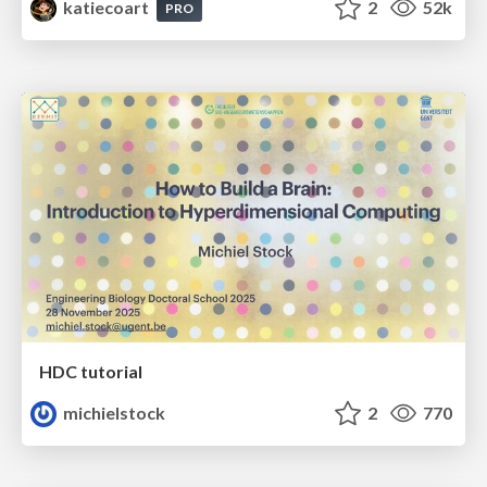
katiecoart
2
52k
PRO
HDC tutorial
michielstock
2
770