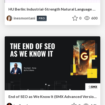
HU Berlin: Industrial-Strength Natural Language Processing with spaCy and Prodigy
inesmontani
0
600
PRO
End of SEO as We Know It (SMX Advanced Version)