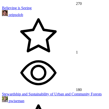
270
Believing is Seeing
oripsolob
1
180
Stewardship and Sustainability of Urban and Community Forests
pwiseman