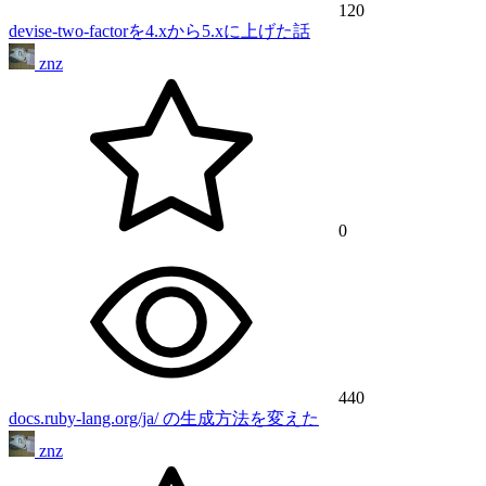
120
devise-two-factorを4.xから5.xに上げた話
znz
0
440
docs.ruby-lang.org/ja/ の生成方法を変えた
znz