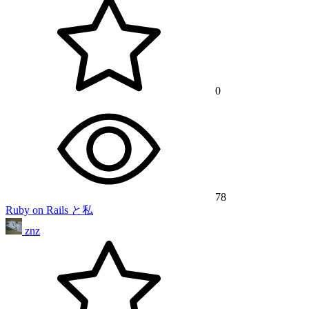
0
78
Ruby on Rails と私
znz