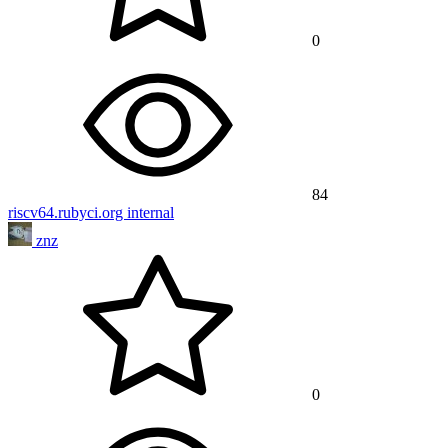
0
84
riscv64.rubyci.org internal
znz
0