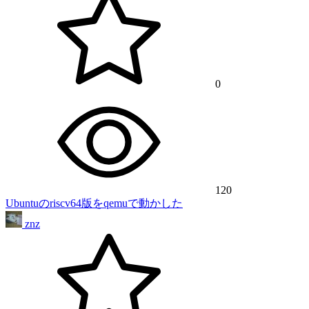
0
120
Ubuntuのriscv64版をqemuで動かした
znz