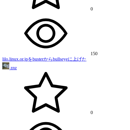
0
150
lilo.linux.or.jpをbusterからbullseyeに上げた
znz
0