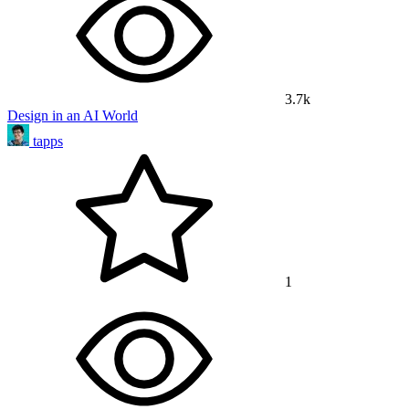
3.7k
Design in an AI World
tapps
1