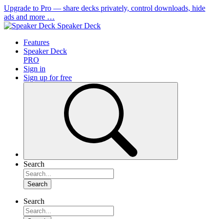
Upgrade to Pro
— share decks privately, control downloads, hide
ads and more …
Speaker Deck
Features
Speaker Deck
PRO
Sign in
Sign up for free
Search
Search