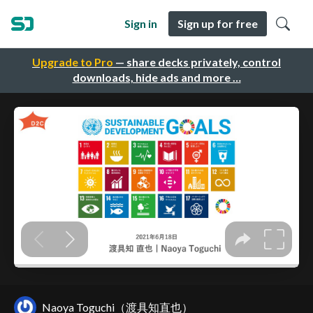
Sign in
Sign up for free
Upgrade to Pro
— share decks privately, control
downloads, hide ads and more …
Naoya Toguchi（渡具知直也）