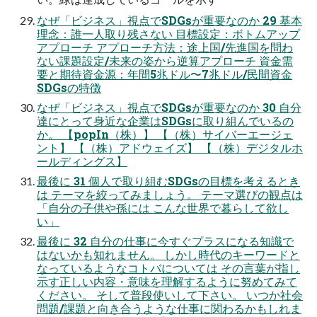
なぜ「ビジネス」視点でSDGsが重要なのか 29 基本
理念：誰⼀⼈取り残さない ⽬標設定：ボトムアップ
アプローチ アプローチ⽅法：途上国/先進国を問わ
ない課題設定/未来の姿から逆算アプローチ 資⾦需
要と期待資⾦源：年間5兆ドル〜7兆ドル/⺠間資⾦
SDGsの特徴
なぜ「ビジネス」視点でSDGsが重要なのか 30 ⾃分
達にとって⾝近な企業はSDGsに取り組んでいるの
か。 【popIn（株）】 【（株）サイバーエージェ
ント】 【（株）アドウェイズ】 【（株）デジタルホ
ールディングス】
最後に 31 個⼈で取り組むSDGsの⽬標を考えるとき
は テーマを絞ってみましょう。 テーマ選びの観点は
「⾃分の⼦供や孫には こんな世界で暮らして欲し
い」
最後に 32 ⾃分の仕事に今すぐプラスになる知識で
はないかも知れません。 しかし時代のキーワードと
なっているようなコトバについては その⾔葉が指し
⽰す正しい内容・意味を理解するように努めてみて
ください。 そして普段使いして下さい。 いつか社会
問題/課題と向き合うような仕事に関わるかもしれま