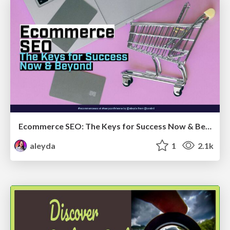
Ecommerce SEO: The Keys for Success Now & Beyond - #SERPConf2024
aleyda
1
2.1k