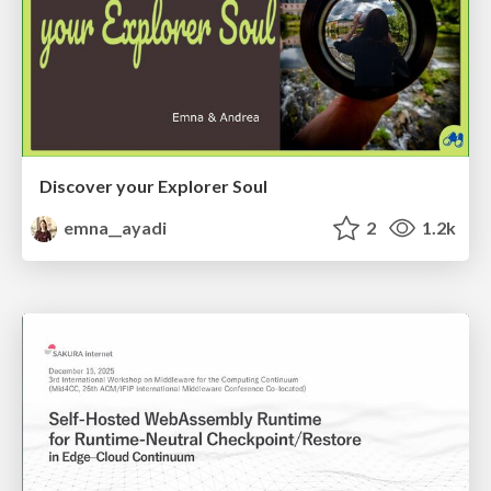
Discover your Explorer Soul
emna__ayadi
2
1.2k