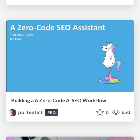
Building a A Zero-Code AI SEO Workflow
portentint
0
650
PRO