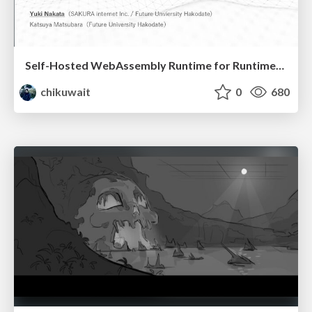
Self-Hosted WebAssembly Runtime for Runtime-Neutral Checkpoint/Restore in Edge–Cloud Continuum
chikuwait
0
680