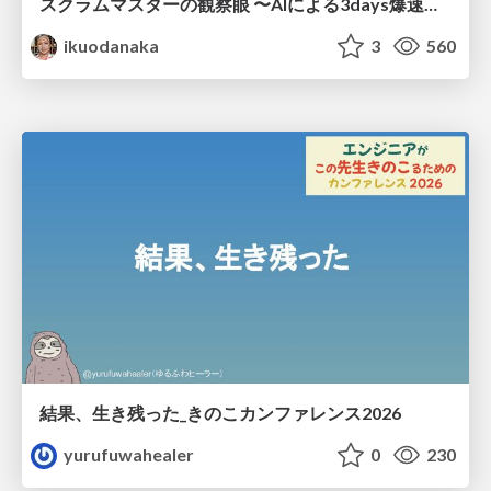
スクラムマスターの観察眼 〜AIによる3days爆速キャッチアップと次の一手〜/The Scrum Master's Insight: Lightning-Fast 3-Day Catch-Up with AI and the Next Move
ikuodanaka
3
560
結果、生き残った_きのこカンファレンス2026
yurufuwahealer
0
230