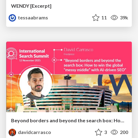
WENDY [Excerpt]
tessaabrams
11
39k
Beyond borders and beyond the search box: How to win the global "messy middle" with AI-driven SEO
davidcarrasco
3
200