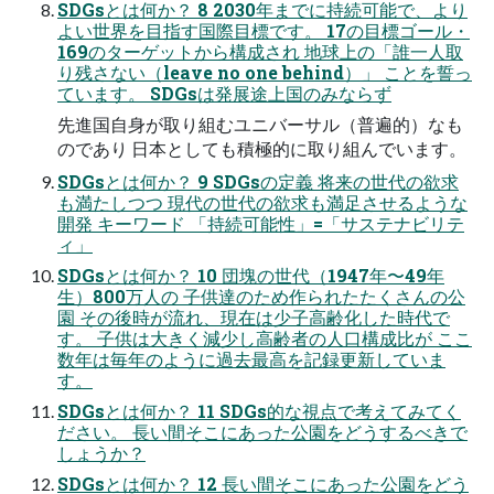
SDGsとは何か？ 8 2030年までに持続可能で、より
よい世界を⽬指す国際⽬標です。 17の⽬標ゴール・
169のターゲットから構成され 地球上の「誰⼀⼈取
り残さない（leave no one behind）」 ことを誓っ
ています。 SDGsは発展途上国のみならず
先進国⾃⾝が取り組むユニバーサル（普遍的）なも
のであり ⽇本としても積極的に取り組んでいます。
SDGsとは何か？ 9 SDGsの定義 将来の世代の欲求
も満たしつつ 現代の世代の欲求も満⾜させるような
開発 キーワード 「持続可能性」=「サステナビリテ
ィ」
SDGsとは何か？ 10 団塊の世代（1947年〜49年
⽣）800万⼈の ⼦供達のため作られたたくさんの公
園 その後時が流れ、現在は少⼦⾼齢化した時代で
す。 ⼦供は⼤きく減少し⾼齢者の⼈⼝構成⽐が ここ
数年は毎年のように過去最⾼を記録更新していま
す。
SDGsとは何か？ 11 SDGs的な視点で考えてみてく
ださい。 ⻑い間そこにあった公園をどうするべきで
しょうか？
SDGsとは何か？ 12 ⻑い間そこにあった公園をどう