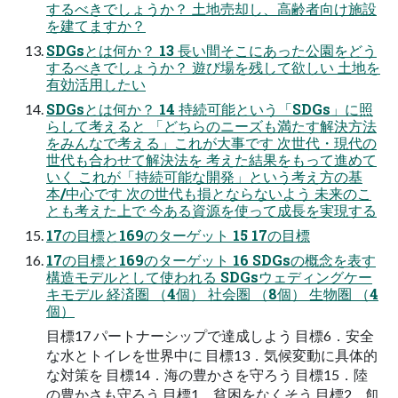
するべきでしょうか？ ⼟地売却し、⾼齢者向け施設
を建てますか？
SDGsとは何か？ 13 ⻑い間そこにあった公園をどう
するべきでしょうか？ 遊び場を残して欲しい ⼟地を
有効活⽤したい
SDGsとは何か？ 14 持続可能という「SDGs」に照
らして考えると 「どちらのニーズも満たす解決⽅法
をみんなで考える」これが⼤事です 次世代・現代の
世代も合わせて解決法を 考えた結果をもって進めて
いく これが「持続可能な開発」という考え⽅の基
本/中⼼です 次の世代も損とならないよう 未来のこ
とも考えた上で 今ある資源を使って成⻑を実現する
17の⽬標と169のターゲット 15 17の⽬標
17の⽬標と169のターゲット 16 SDGsの概念を表す
構造モデルとして使われる SDGsウェディングケー
キモデル 経済圏 （4個） 社会圏 （8個） ⽣物圏 （4
個）
⽬標17 パートナーシップで達成しよう ⽬標6．安全
な⽔とトイレを世界中に ⽬標13．気候変動に具体的
な対策を ⽬標14．海の豊かさを守ろう ⽬標15．陸
の豊かさも守ろう ⽬標1．貧困をなくそう ⽬標2．飢