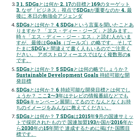
3 1. SDGsとは何か 2. 17の⽬標と169のターゲット
3. なぜ「ビジネス」視点でSDGsが重要なのか 4. 最
後に 本⽇の勉強会アジェンダ
SDGsとは何か？ 4 SDGsという⾔葉を聞いたことあ
りますか？ 「エス・ディー・ジーズ」と読みます。
時々「エス・ディー・ジー・エス」と読む⼈がいま
すが、最後はGoals（ゴールズ）の略です。 そして
たまにSDG'sと間違えて書く⼈もいるのでご注意く
ださい。 アポストロフィーエスではなく複数形のs
です。
SDGsとは何か？ 5 SDGsとは何の略でしょうか？
Sustainable Development Goals 持続可能な開
発⽬標
SDGsとは何か？ 6 持続可能な開発⽬標とは何でし
ょうか？ ここ2〜3年はテレビの情報番組などでも
SDGsキャンペーン展開してるので なんとなくお持
ちのイメージをみんなに教えてください。
SDGsとは何か？ 7 SDGsは2015年9⽉の国連サミッ
トで採択されたもので 国連加盟193か国が2016年か
ら2030年の15年間で 達成するために掲げた国際⽬
標です。