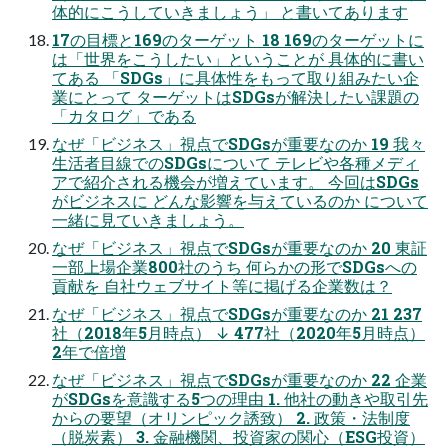
体的にこうしていきましょう」 と書いてあります
17の⽬標と169のターゲット 18 169のターゲットに
は「世界をこうしたい」ということが 具体的に書い
てある 「SDGs」に具体性をもって取り組みたい企
業にとって ターゲットはSDGsが解決したい課題の
「カタログ」である
なぜ「ビジネス」視点でSDGsが重要なのか 19 我々
⽣活者⽬線でのSDGsについて テレビや各種メディ
アで紹介される機会が増えています。 今回はSDGs
がビジネスに どんな影響を与えているのか について
⼀緒に⾒ていきましょう。
なぜ「ビジネス」視点でSDGsが重要なのか 20 東証
⼀部上場企業800社のうち 何らかの形でSDGsへの
貢献を ⾃社ウェブサイト等に掲げる企業数は？
なぜ「ビジネス」視点でSDGsが重要なのか 21 237
社（2018年5⽉時点） ↓ 477社（2020年5⽉時点）
2年で倍増
なぜ「ビジネス」視点でSDGsが重要なのか 22 企業
がSDGsを意識する5つの理由 1. 他社の動きや取引先
からの要望（オリンピック誘致） 2. 政策・法制度
（脱炭素） 3. ⾦融機関、投資家の関⼼（ESG投資）