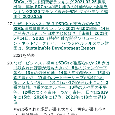
SDGsブランド消費者ランキング 2021.02.25 掲載
出所／博展 SDGsへの取り組みの評価が⾼い企業ラ
ンキング2020 ブランド総合研究所 ダイヤモンド編
集部 2020.3.25
なぜ「ビジネス」視点でSDGsが重要なのか 27
SDGs達成度世界ランキング2021 が2021年6⽉14⽇
に発表されました ⽇本の順位は？ 【速報】 2021年
6⽉14⽇、SDSN（持続可能な開発ソリューショ
ン・ネットワーク）と、 ドイツのベルテルスマン財
団は、Sustainable Development Report
2021を発表
なぜ「ビジネス」視点でSDGsが重要なのか 28 ⾚は
（残された課題が最も⼤きい） 5番のジェンダー平
等や、13番の気候変動、14番の海の豊かさ、 15番の
森の豊かさ、17番のパートナーシップが挙げられ
る。 オレンジは、（残された課題が最も⼩さい） 2
番の飢餓、7番のエネルギー、10番の⼈や国の不平
等、 12番のつくる責任・つかう責任。 ⽇本は2019
年に15位、2020年に17位、2021年は18位 世界18
位
※⾚は残された課題が最も⼤きく、⻩⾊が最も⼩さ
い。緑は達成しているゴールを⽰す