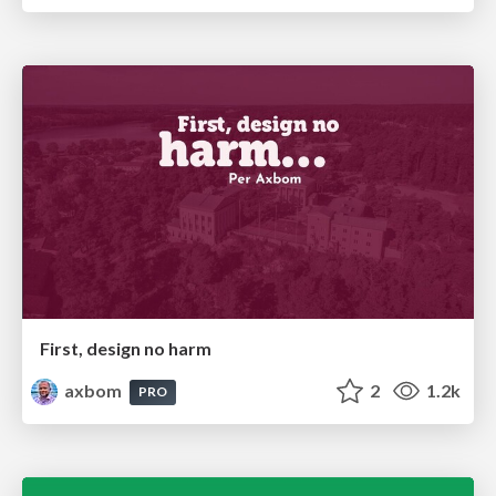
First, design no harm
axbom
2
1.2k
PRO