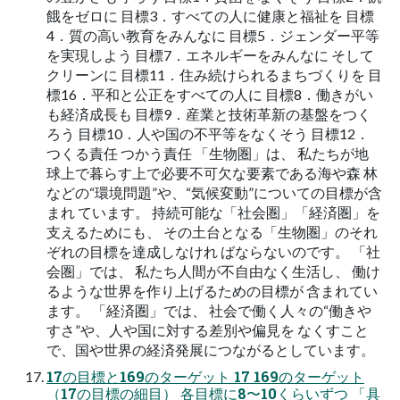
餓をゼロに ⽬標3．すべての⼈に健康と福祉を ⽬標
4．質の⾼い教育をみんなに ⽬標5．ジェンダー平等
を実現しよう ⽬標7．エネルギーをみんなに そして
クリーンに ⽬標11．住み続けられるまちづくりを ⽬
標16．平和と公正をすべての⼈に ⽬標8．働きがい
も経済成⻑も ⽬標9．産業と技術⾰新の基盤をつく
ろう ⽬標10．⼈や国の不平等をなくそう ⽬標12．
つくる責任 つかう責任 「⽣物圏」は、 私たちが地
球上で暮らす上で必要不可⽋な要素である海や森 林
などの“環境問題”や、“気候変動”についての⽬標が含
まれ ています。 持続可能な「社会圏」「経済圏」を
⽀えるためにも、 その⼟台となる「⽣物圏」のそれ
ぞれの⽬標を達成しなけれ ばならないのです。 「社
会圏」では、 私たち⼈間が不⾃由なく⽣活し、 働け
るような世界を作り上げるための⽬標が 含まれてい
ます。 「経済圏」では、 社会で働く⼈々の“働きや
すさ”や、⼈や国に対する差別や偏⾒を なくすこと
で、国や世界の経済発展につながるとしています。
17の⽬標と169のターゲット 17 169のターゲット
（17の⽬標の細⽬） 各⽬標に8〜10くらいずつ 「具