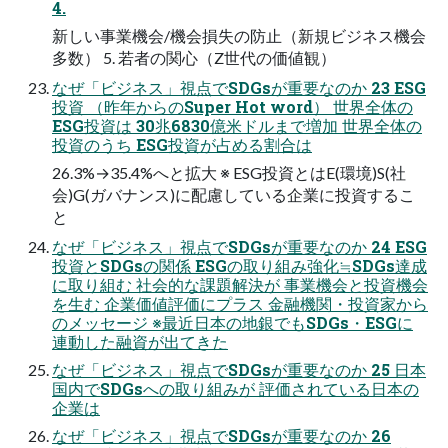
4.
新しい事業機会/機会損失の防⽌（新規ビジネス機会
多数） 5. 若者の関⼼（Z世代の価値観）
なぜ「ビジネス」視点でSDGsが重要なのか 23 ESG
投資 （昨年からのSuper Hot word） 世界全体の
ESG投資は 30兆6830億⽶ドルまで増加 世界全体の
投資のうち ESG投資が占める割合は
26.3%→35.4%へと拡⼤ ※ ESG投資とはE(環境)S(社
会)G(ガバナンス)に配慮している企業に投資するこ
と
なぜ「ビジネス」視点でSDGsが重要なのか 24 ESG
投資とSDGsの関係 ESGの取り組み強化≒SDGs達成
に取り組む 社会的な課題解決が 事業機会と投資機会
を⽣む 企業価値評価にプラス ⾦融機関・投資家から
のメッセージ ※最近⽇本の地銀でもSDGs・ESGに
連動した融資が出てきた
なぜ「ビジネス」視点でSDGsが重要なのか 25 ⽇本
国内でSDGsへの取り組みが 評価されている⽇本の
企業は
なぜ「ビジネス」視点でSDGsが重要なのか 26