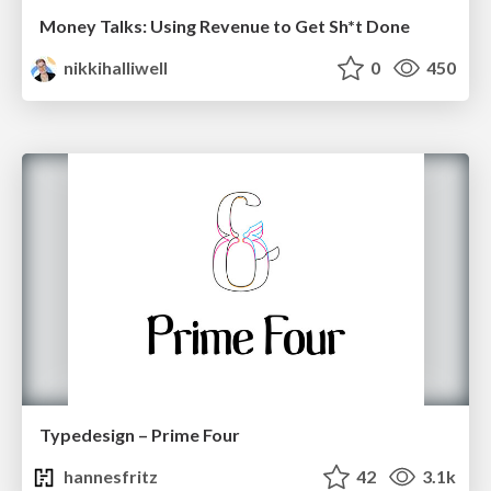
Money Talks: Using Revenue to Get Sh*t Done
nikkihalliwell
0
450
Typedesign – Prime Four
hannesfritz
42
3.1k