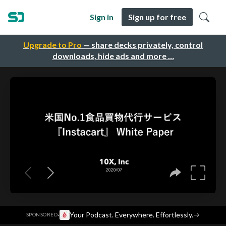
Sign in
Sign up for free
Upgrade to Pro
— share decks privately, control
downloads, hide ads and more …
·
Your Podcast. Everywhere. Effortlessly.
→
SPONSORED