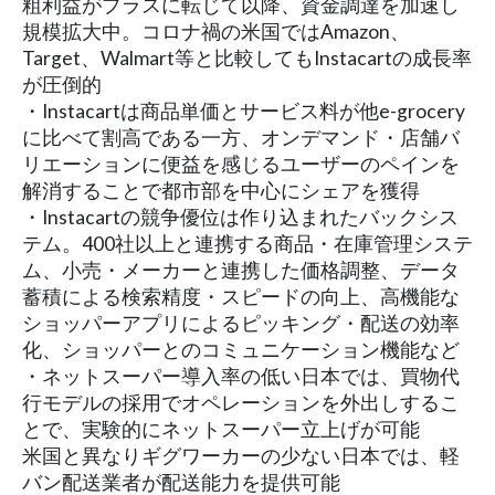
粗利益がプラスに転じて以降、資金調達を加速し
規模拡大中。コロナ禍の米国ではAmazon、
Target、Walmart等と比較してもInstacartの成長率
が圧倒的
・Instacartは商品単価とサービス料が他e-grocery
に比べて割高である一方、オンデマンド・店舗バ
リエーションに便益を感じるユーザーのペインを
解消することで都市部を中心にシェアを獲得
・Instacartの競争優位は作り込まれたバックシス
テム。400社以上と連携する商品・在庫管理システ
ム、小売・メーカーと連携した価格調整、データ
蓄積による検索精度・スピードの向上、高機能な
ショッパーアプリによるピッキング・配送の効率
化、ショッパーとのコミュニケーション機能など
・ネットスーパー導入率の低い日本では、買物代
行モデルの採用でオペレーションを外出しするこ
とで、実験的にネットスーパー立上げが可能
米国と異なりギグワーカーの少ない日本では、軽
バン配送業者が配送能力を提供可能