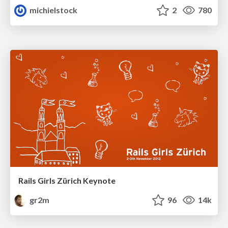
michielstock
2
780
Rails Girls Zürich Keynote
gr2m
96
14k