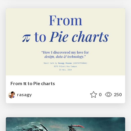
From π to Pie charts
rasagy
0
250