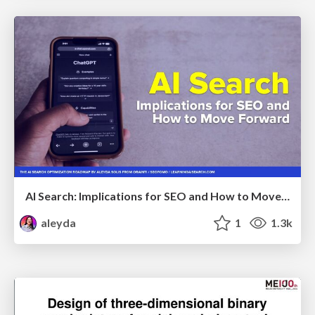
AI Search: Implications for SEO and How to Move Forward - #ShenzhenSEOConference
aleyda
1
1.3k