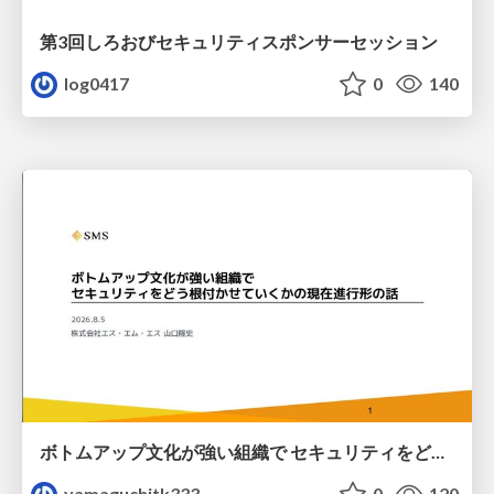
第3回しろおびセキュリティスポンサーセッション
log0417
0
140
ボトムアップ文化が強い組織で セキュリティをどう根付かせていくかの現在進行形の話 / Making Security Stick in a Bottom-Up Organization
yamaguchitk333
0
120