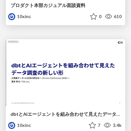
プロダクト本部カジュアル面談資料
10xinc
0
610
dbtとAIエージェントを組み合わせて見えたデータ調査の新しい形
10xinc
7
3.4k