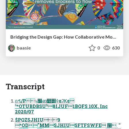
Bridging the Design Gap: How Collaborative Modelling removes blockers to flow between stakeholders and teams @FastFlow conf
baasie
0
630
Transcript
ถࠃ/P৯඼ങ෺୅ߦαʔϏε
ʰ*OTUBDBSUʱ8IJUF1BQFS 10X, Inc
2020/07
$PQZSJHIU9
*OD"MMSJHIUSFTFSWFE ໨࣍ 