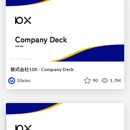
株式会社10X - Company Deck
10xinc
90
1.7M