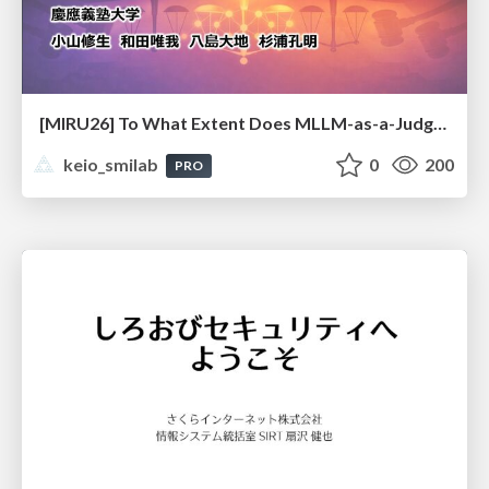
[MIRU26] To What Extent Does MLLM-as-a-Judge Exhibit Cross-Model Preference Bias?
keio_smilab
0
200
PRO