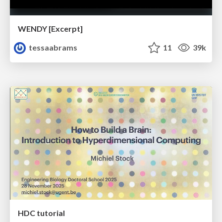
WENDY [Excerpt]
tessaabrams
11
39k
HDC tutorial