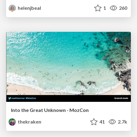
helenjbeal
1
260
Into the Great Unknown - MozCon
thekraken
41
2.7k