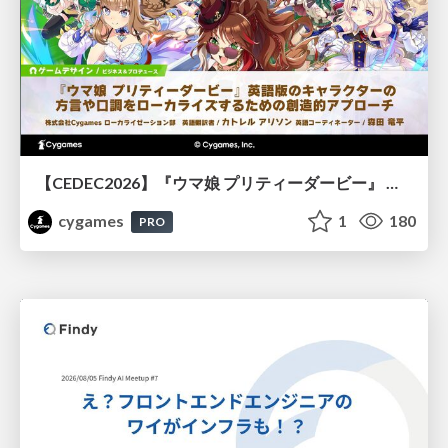
【CEDEC2026】『ウマ娘 プリティーダービー』 英語版のキャラクターの方言や口調をローカライズするための創造的アプローチ
cygames
1
180
PRO