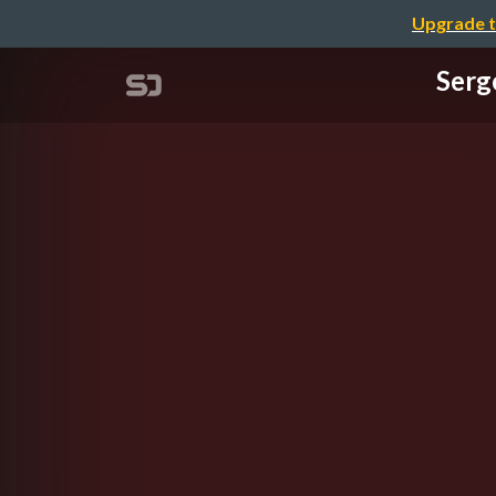
Upgrade t
Serg