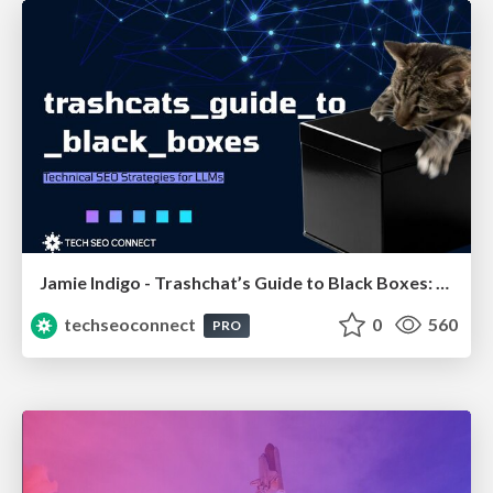
Jamie Indigo - Trashchat’s Guide to Black Boxes: Technical SEO Tactics for LLMs
techseoconnect
0
560
PRO