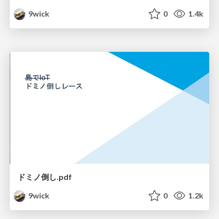
9wick
0
1.4k
ドミノ倒し.pdf
9wick
0
1.2k