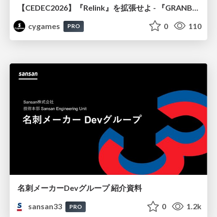
【CEDEC2026】『Relink』を拡張せよ - 『GRANBLUE FANTASY: Relink - Endless Ragnarok』の開発速度と品質を守るCI運用
cygames
0
110
PRO
名刺メーカーDevグループ 紹介資料
sansan33
0
1.2k
PRO