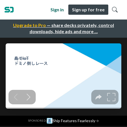
Sign in
Sign up for free
Upgrade to Pro
— share decks privately, control
downloads, hide ads and more …
·
Ship Features Fearlessly
→
SPONSORED