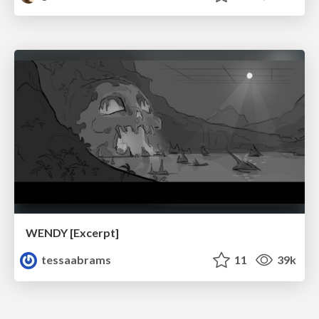
WENDY [Excerpt]
tessaabrams
11
39k