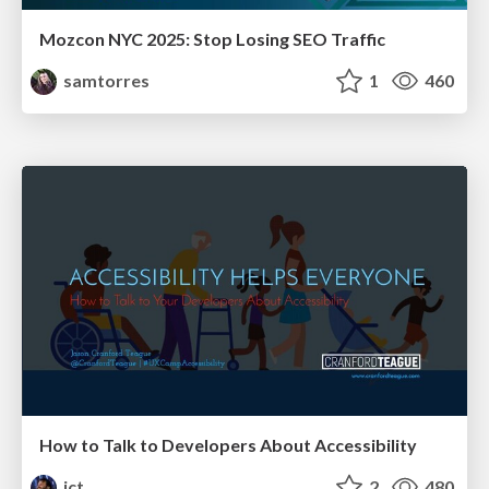
Mozcon NYC 2025: Stop Losing SEO Traffic
samtorres
1
460
How to Talk to Developers About Accessibility
jct
2
480