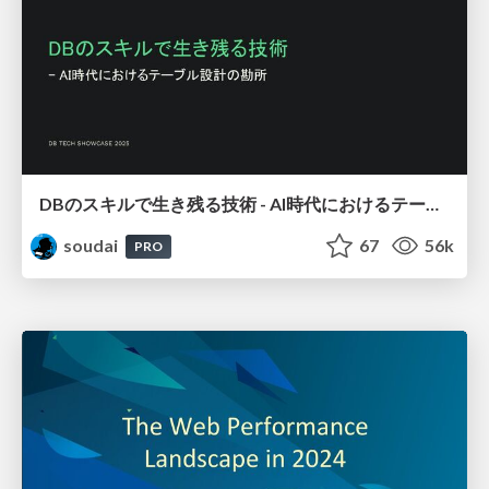
DBのスキルで生き残る技術 - AI時代におけるテーブル設計の勘所
soudai
67
56k
PRO