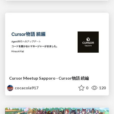
Cursor Meetup Sapporo - Cursor物語 続編
cocacola917
0
120