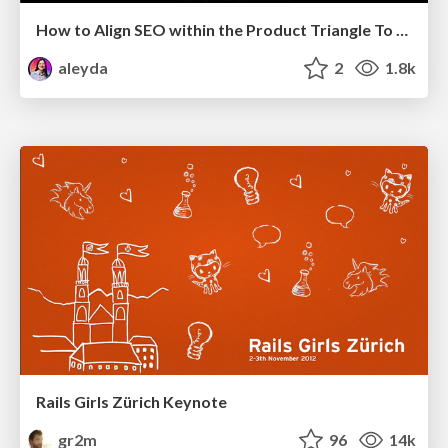
How to Align SEO within the Product Triangle To Get Buy-In & Support - #RIMC
aleyda
2
1.8k
Rails Girls Zürich Keynote
gr2m
96
14k