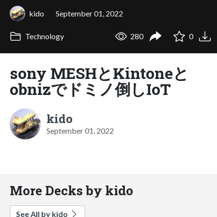
kido
September 01, 2022
Technology
280
0
sony MESHとKintoneと
obnizでドミノ倒しIoT
kido
September 01, 2022
More Decks by kido
See All by kido