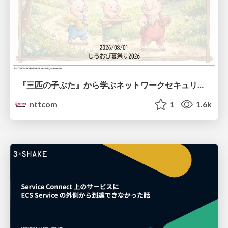
『三匹の子ぶた』から学ぶネットワークセキュリティの昔と今 / Network Security: Then and Now Through the Lens of The Three Little Pigs
nttcom
1
1.6k