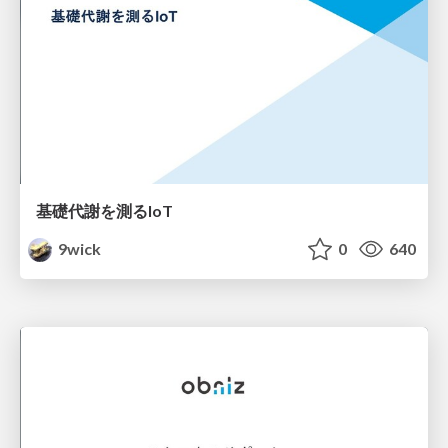
基礎代謝を測るIoT
9wick
0
640