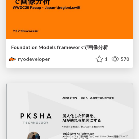
Foundation Models frameworkで画像分析
ryodeveloper
1
570