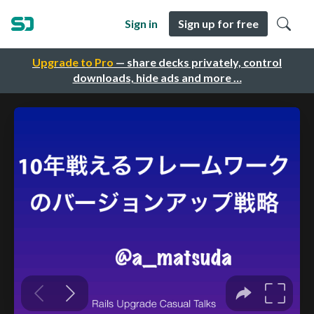
Sign in
Sign up for free
Upgrade to Pro
— share decks privately, control
downloads, hide ads and more …