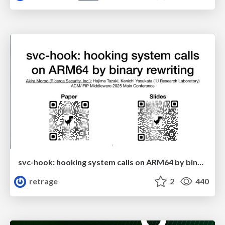
svc-hook: hooking system calls on ARM64 by binary rewriting
retrage
2
440