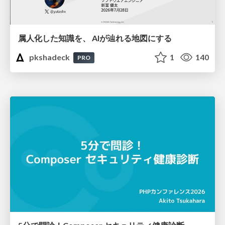
属人化した知識を、 AIが辿れる地図にする
pkshadeck
1
140
PRO