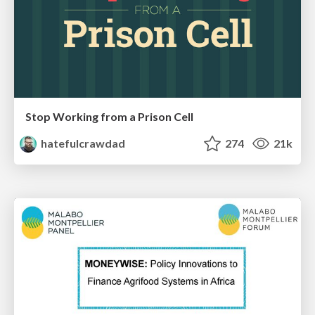
Stop Working from a Prison Cell
hatefulcrawdad
274
21k