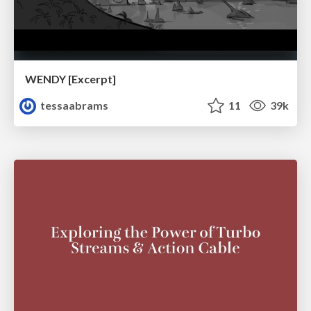
WENDY [Excerpt]
tessaabrams
11
39k