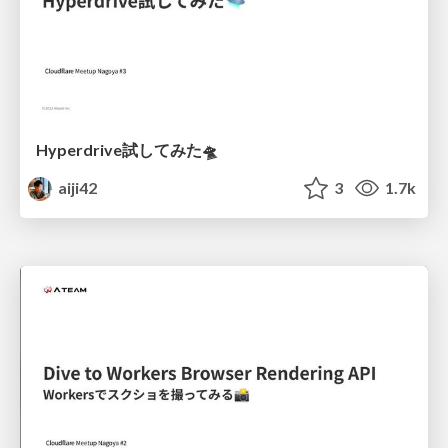
Hyperdrive試してみた🛸
aiji42
3
1.7k