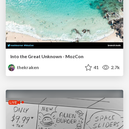
Into the Great Unknown - MozCon
thekraken
41
2.7k