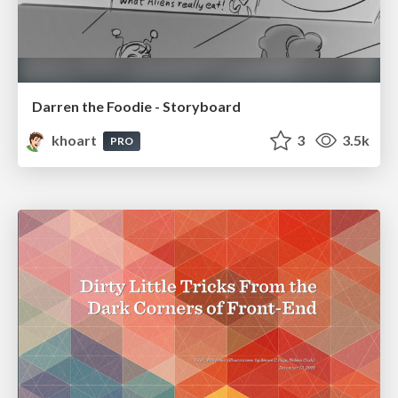
Darren the Foodie - Storyboard
khoart
3
3.5k
PRO