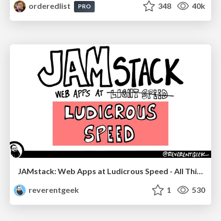
orderedlist
348
40k
PRO
JAMstack: Web Apps at Ludicrous Speed - All Things Open 2022
reverentgeek
1
530