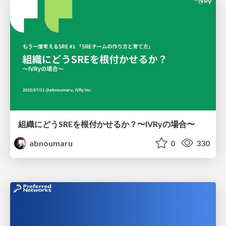
組織にどうSREを根付かせるか？〜IVRyの場合〜
abnoumaru
0
330