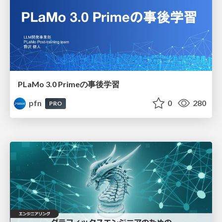
PLaMo 3.0 Primeの事後学習
pfn
0
280
PRO