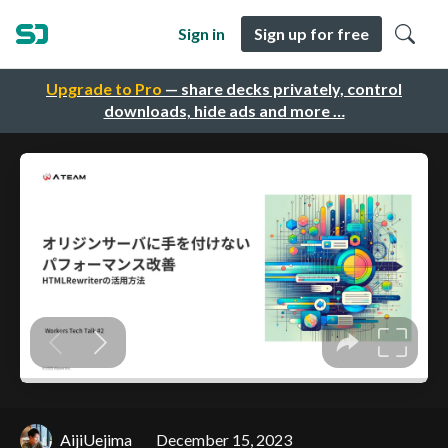
Sign in
Sign up for free
Upgrade to Pro
— share decks privately, control
downloads, hide ads and more …
AijiUejima
December 15, 2023