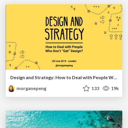
Design and Strategy: How to Deal with People Who Don’t "Get" Design
morganepeng
133
19k