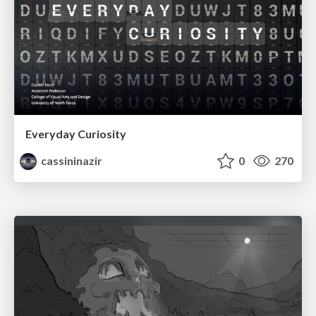
Everyday Curiosity
cassininazir
0
270