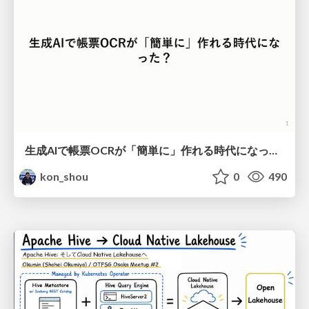
生成AIで帳票OCRが「簡単に」作れる時代になった？
kon_shou
0
490