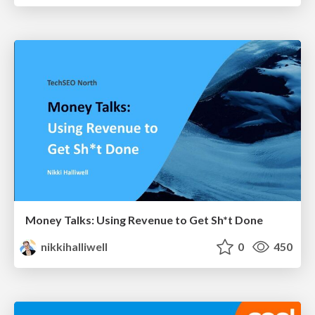
Money Talks: Using Revenue to Get Sh*t Done
nikkihalliwell
0
450