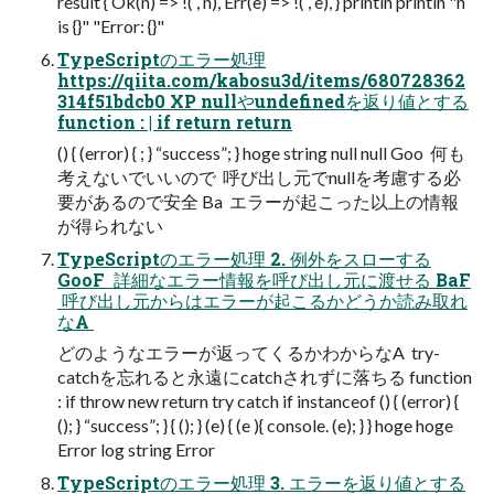
result { Ok(n) => !( , n), Err(e) => !( , e), } println println "n
is {}" "Error: {}"
TypeScriptのエラー処理
https://qiita.com/kabosu3d/items/680728362
314f51bdcb0 XP nullやundefinedを返り値とする
function : | if return return
() { (error) { ; } “success”; } hoge string null null Goo  何も
考えないでいいので  呼び出し元でnullを考慮する必
要があるので安全 Ba  エラーが起こった以上の情報
が得られない
TypeScriptのエラー処理 2. 例外をスローする
GooF  詳細なエラー情報を呼び出し元に渡せる BaF
 呼び出し元からはエラーが起こるかどうか読み取れ
なA 
どのようなエラーが返ってくるかわからなA  try-
catchを忘れると永遠にcatchされずに落ちる function
: if throw new return try catch if instanceof () { (error) {
(); } “success”; } { (); } (e) { (e ){ console. (e); } } hoge hoge
Error log string Error
TypeScriptのエラー処理 3. エラーを返り値とする