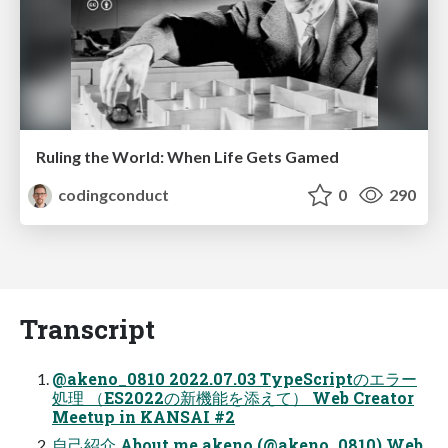
Ruling the World: When Life Gets Gamed
codingconduct
0
290
Transcript
@akeno_0810 2022.07.03 TypeScriptのエラー
処理 （ES2022の新機能を添えて） Web Creator
Meetup in KANSAI #2
自己紹介 About me akeno (@akeno_0810) Web