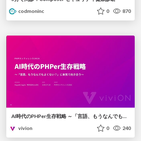
codmoninc
0
870
AI時代のPHPer生存戦略 ～「言語、もうなんでもよくない？」に本気で向き合う～
vivion
0
240