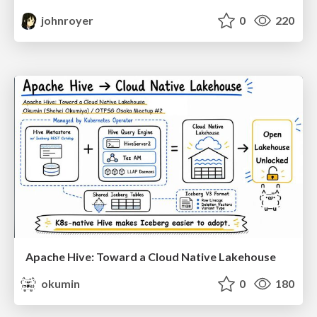
johnroyer
0
220
Apache Hive: Toward a Cloud Native Lakehouse
okumin
0
180