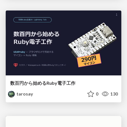
数百円から始めるRuby電子工作
tarosay
0
130