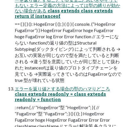
もない エラー定義の方法によっては型の縛りが効か
ない場合がある class extends class extends
return if instanceof
== { } { } (): HogeError { (); } ( () ) { console. (“HogeError
FugaError”) } HogeError FugaError hoge FugaError
hoge FugaError log Error Error function // エラーにな
らない functionの返り値の型はStructural
Subtyping(ダックタイピング) によって判断される →
お互いの実装が同じなので型を満たしていると判断
される →違う型を意図していたが同じ型として扱わ
れた instanceofは返り値のプロトタイプチェーンを
見ている →実際返ってきているのはFugaErrorなので
true 型が壊れている状態
エラーを返り値とする場合の型のハマりどころ
class extends readonly = class extends
readonly = function
: return { // “HogeError”型 “HogeError”; } { //
“FugaError”型 “FugaError”; } () { (); } HogeError
FugaError hoge HogeError FugaError Error Error
className className // エラー! 解決策 各クラスに