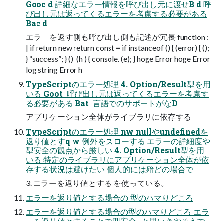
Gooc d 詳細なエラー情報を呼び出し元に渡せB d 呼
び出し元は返ってくるエラーを考慮する必要がある
Bac d
エラーを返す側も呼び出し側も記述が冗長 function :
| if return new return const = if instanceof () { (error) { ();
} “success”; } (); (h ) { console. (e); } hoge Error hoge Error
log string Error h
TypeScriptのエラー処理 4. Option/Result型を用
いる Goot  呼び出し元は返ってくるエラーを考慮す
る必要がある Bat  言語でのサポートがなD 
アプリケーション全体がライブラリに依存する
TypeScriptのエラー処理 nw nullやundefinedを
返り値とすq w 例外をスローする エラーの詳細度や
型安全の観点から厳しい 4. Option/Result型を用
いる 特定のライブラリにアプリケーション全体が依
存する状況は避けたい 個人的には殆どの場合で
3. エラーを返り値とする を使っている。
エラーを返り値とする場合の 型のハマりどころ
エラーを返り値とする場合の型のハマりどころ エラ
ーを返り値とすることで型安全…と思いきやそうで