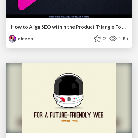
How to Align SEO within the Product Triangle To Get Buy-In & Support - #RIMC
aleyda
2
1.8k