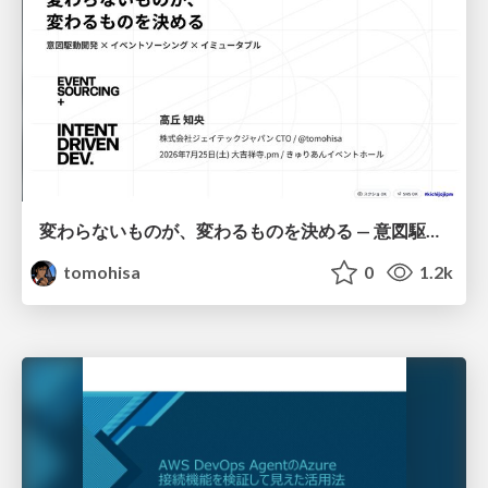
変わらないものが、変わるものを決める — 意図駆動開発 × イベントソーシング × イミュータブル | What Doesn't Change Decides What Can — IDD × Event Sourcing × Immutability
tomohisa
0
1.2k