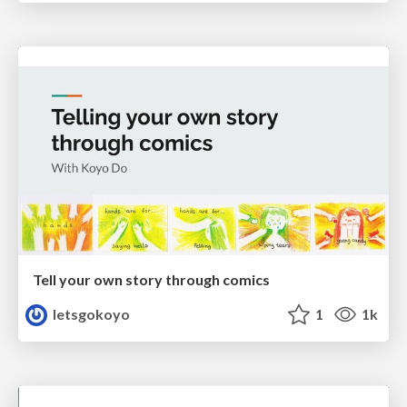
Tell your own story through comics
letsgokoyo
1
1k