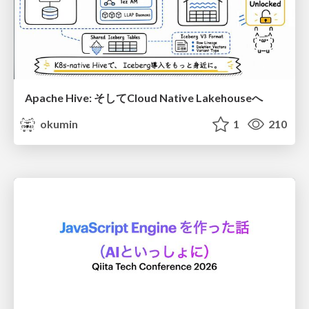
Apache Hive: そしてCloud Native Lakehouseへ
okumin
1
210