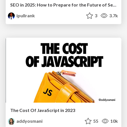
SEO in 2025: How to Prepare for the Future of Search
ipullrank
3
3.7k
The Cost Of JavaScript in 2023
addyosmani
55
10k