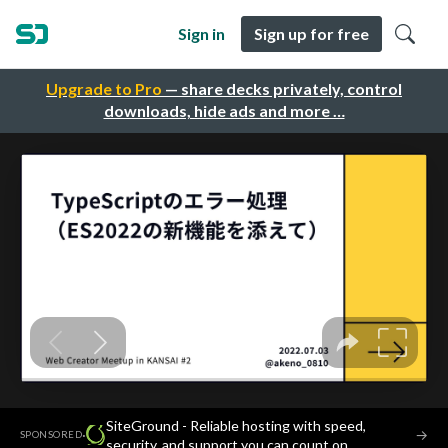
Sign in
Sign up for free
Upgrade to Pro
— share decks privately, control
downloads, hide ads and more …
SiteGround - Reliable hosting with speed,
·
→
SPONSORED
security, and support you can count on.