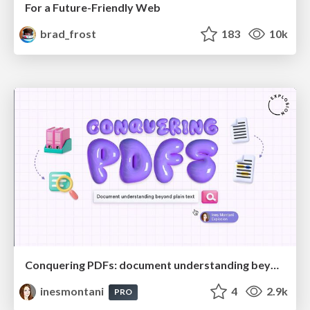
For a Future-Friendly Web
brad_frost
183
10k
Conquering PDFs: document understanding beyond plain text
inesmontani
4
2.9k
PRO