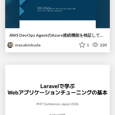
AWS DevOps AgentのAzure接続機能を検証して見えた活用法／Use Cases Verified for the AWS DevOps Agent's Azure Connectivity Feature
masakiokuda
1
220