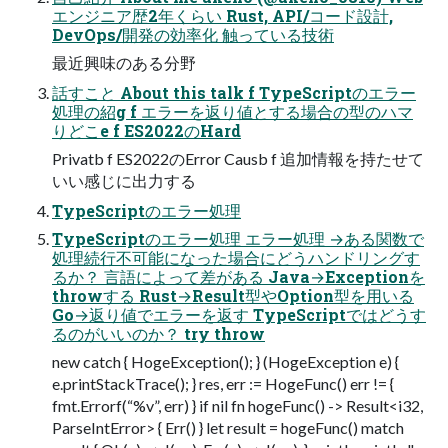
エンジニア歴2年くらい Rust, API/コード設計,
DevOps/開発の効率化 触っている技術
最近興味のある分野
話すこと About this talk f TypeScriptのエラー
処理の紹g f エラーを返り値とする場合の型のハマ
りどこe f ES2022のHard
Privatb f ES2022のError Causb f 追加情報を持たせて
いい感じに出力する
TypeScriptのエラー処理
TypeScriptのエラー処理 エラー処理 →ある関数で
処理続行不可能になった場合にどうハンドリングす
るか？ 言語によって差がある Java→Exceptionを
throwする Rust→Result型やOption型を用いる
Go→返り値でエラーを返す TypeScriptではどうす
るのがいいのか？ try throw
new catch { HogeException(); } (HogeException e) {
e.printStackTrace(); } res, err := HogeFunc() err != {
fmt.Errorf(“%v”, err) } if nil fn hogeFunc() -> Result<i32,
ParseIntError> { Err() } let result = hogeFunc() match