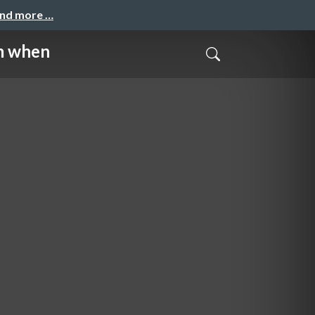
and more …
m when