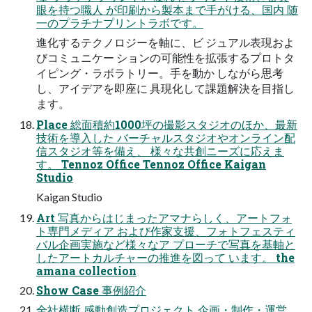
眼を持つ職⼈ が印刷から製本まで⼿がける、国内 随
⼀のプラチナプリントラボです。
進化するテクノロジーを軸に、ビ ジュアル表現およ
びコミュニケー ションの可能性を拡張するプロトタ
イピング・ラボラトリー。⼿を動か しながら思考
し、アイデアを即座に 具現化して課題解決を⽬指し
ます。
Place 総⾯積約1000坪の撮影スタジオのほか、最新
技術を導⼊した バーチャルスタジオやオンライン配
信スタジオ等を備え、 様々な共創ニーズに応えま
す。 Tennoz Office Tennoz Office Kaigan
Studio
Kaigan Studio
Art 写真からはじまったアマナらしく、アートフォ
ト専⾨メディア および作家⽀援、フォトフェスティ
バル企画実施など様々なア プローチで写真を基軸と
したアートカルチャーの推進を図って います。 the
amana collection
Show Case 事例紹介
全社横断 感動創造プロジェクト 企画・制作・運営