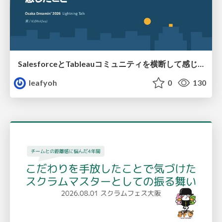
SalesforceとTableauコミュニティを横断して感じたこと（Osaka Dreamin）
leafyoh
0
130