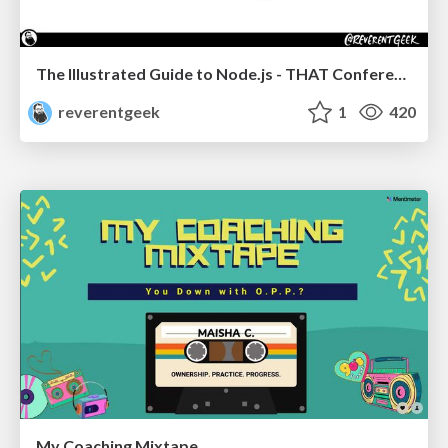
The Illustrated Guide to Node.js - THAT Conference 2024
reverentgeek
1
420
My Coaching Mixtape