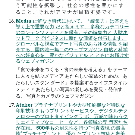
う 可 能 性 を 拡 張 し 、 社 会 の 感 性 を 豊 か に す
る こ と 。 そ れ が ア マ ナ が ⽬ 指 す 姿 で す 。
Media 正解なき時代において、「編集⼒」は答えを
導く上で重要な⼒ だと捉えます。 多様なカテゴリー
のコンテンツメディアを保有。その編集⼒と ⼈財ネ
ットワークでビジネスに新たな価値を付与します。
グローバルな視点でアート写真のあらゆる情報 を紹
介する、国内唯⼀無⼆のウェブマガジン ⾃然と科学
への好奇⼼を、豊かなビジュアル と ともにお届けす
るウェブマガジン
「⾷で未来をつくる・⾷の未来を考える」を テーマ
に⼈々を結ぶメディア あたらしい家族のための、あ
たらしいスタン ダード」を提案するライフスタイル
メディア あたらしい写真の楽しみを発⾒・発信す
る、 写真とカメラのウェブマガジン
Atelier プラチナプリントや⼤型印刷機など特殊な
印刷技術をもつプリ ントサービスや、デジタルテク
ノロジーのプロトタイピングラ ボ、五感で味わうク
リエイティブなコーヒーなど、各領域の専 ⾨家たち
が在籍。 500年もの耐久性を持つ“写真表現 の最⾼
峰”プラチナプリント。優れ たプリント技術と審美