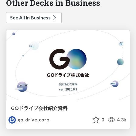
Other Decks in Business
See All in Business
GOドライブ会社紹介資料
go_drive_corp
0
4.3k