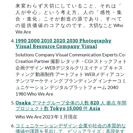
来 変 わ ら ず ⼤ 切 に し て い る こ と 、 そ れ は 「
⼈ が 中 ⼼ 」 と い う 考 え ⽅ 。 ⼈ の 「 感 性 ・ 集
合 ・ 進 化 」 こ そ が 創 造 の 源 で あ り 、 す べ て
の 提 供 価 値 の コ ア な の で す 。 ⼤切なこと Who
We Are
1990 2000 2010 2020 2030 Photography
Visual Resource Company Visual
Solutions Company Visual Communication Experts Co-
Creation Partner 撮影 レタッチ・CGI ストックフォト
企画デザイン WEBデジタルクリエイティブ キャス
ティング 動画制作 アートフォト WEBメディア コン
テンツマーケティング ブランディング インナーコミ
ュニケーション デジタルプラットフォーム 2040
1980 Who We Are
Osaka アマナグループ全体の⼈数 820 ⼈ 拠点 年間
プロジェクト数 Tokyo 15,000 件 Asia
Who We Are 2023 年 1 ⽉現在
コミュニケーションデザイン 企業や社会の本質的な
価値や課題を⾒出して、ビジュアライズ：具現化す