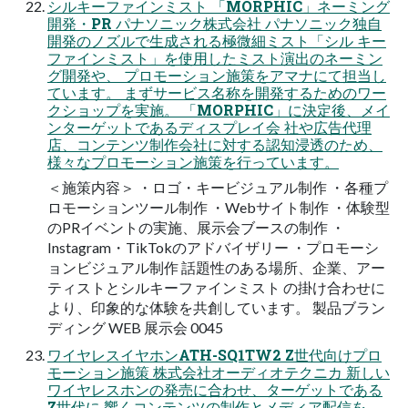
シルキーファインミスト 「MORPHIC」ネーミング
開発・PR パナソニック株式会社 パナソニック独⾃
開発のノズルで⽣成される極微細ミスト「シル キー
ファインミスト」を使⽤したミスト演出のネーミン
グ開発や、 プロモーション施策をアマナにて担当し
ています。 まずサービス名称を開発するためのワー
クショップを実施。 「MORPHIC」に決定後、メイ
ンターゲットであるディスプレイ会 社や広告代理
店、コンテンツ制作会社に対する認知浸透のため、
様々なプロモーション施策を⾏っています。
＜施策内容＞ ・ロゴ・キービジュアル制作 ・各種プ
ロモーションツール制作 ・Webサイト制作 ・体験型
のPRイベントの実施、展⽰会ブースの制作 ・
Instagram・TikTokのアドバイザリー ・プロモーシ
ョンビジュアル制作 話題性のある場所、企業、アー
ティストとシルキーファインミスト の掛け合わせに
より、印象的な体験を共創しています。 製品ブラン
ディング WEB 展⽰会 0045
ワイヤレスイヤホンATH-SQ1TW2 Z世代向けプロ
モーション施策 株式会社オーディオテクニカ 新しい
ワイヤレスホンの発売に合わせ、ターゲットである
Z世代に 響くコンテンツの制作とメディア配信を、