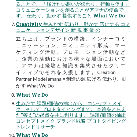
ることで、 「届けたい想いが伝わり、⾏動を促す」
コミュニケーションを創ることがアマナの使命で
す。 伝わり、動かす 提供すること What We Do
Creativity ⽣みだす 伝わり、動かす 形にする コミ
ュニケーションデザイン 新 規 事 業 の
⽴ ち 上 げ 、 ブ ラ ン ド の 構 築 、 イ ン ナ ー コ ミ
ュ ニ ケ ー シ ョ ン 、 コ ミ ュ ニ テ ィ 形 成 、 マ ー
ケ テ ィ ン グ 活 動 、 プ ロ モ ー シ ョ ン 活 動 な ど
、 企 業 の 活 動 に お け る 様 々 な 場 ⾯ に お い て
、 ア マ ナ は 経 験 と 知 識 を 集 約 さ せ た ク リ エ
イ テ ィ ブ で そ れ を ⽀ 援 し ま す 。 Creation
Partner Model amana = 創造の源 広げる 伝わり、動
かす What We Do
What We Do
⽣みだす 課題/価値の抽出から、コンセプトメイ
ク、そして プロトタイピングまで。 本質をとらえ
た“答え”の起点を共に創ります。 課題/価値の抽出
コンセプトメイク ブランド戦略 プロトタイピング
トレンドリサーチ
What We Do