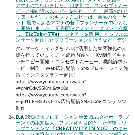
アマナにて⾏いました。 ⽬的別に、コンセプトムー
ビーと機能訴求ムービーを制作。「今、 最⾼のひと
りぼっちだ。」のキャッチコピーは、商品のターゲ
ット 層でもあるアマナの若⼿プランナーが中⼼とな
り開発しました。 広告配信のメディアプランも⽴案
し、TikTokやTVer、シネアドを活 ⽤。インフルエ
ンサーを起⽤したプロモーションを⾏うなど、デジ
タルマーケティングをフルに活⽤した集客強化の⽀
援を⾏っていま す。 ＜施策内容＞ ・KV制作／キャ
ッチコピー開発 ・コンセプトムービー、機能訴求ム
ービー制作 ・Web広告配信 ・SNSプロモーション施
策（インスタグラマー起⽤）
https://www.youtube.com/watch?
v=cNrCdw55KmI&t=10s
https://www.youtube.com/watch?
v=j5l1bFERlnU&t=1s 広告配信 SNS 0068 コンテンツ
制作
B.A 認知拡⼤プロモーション施策 株式会社ポーラ ブ
ランドの認知拡⼤、ファン化を⽬的とした体験型ウ
ェブコンテンツ 「CREATIVITY IN YOU」のキャ
ンペーン施策をアマナにて企画。コ ンテンツ制作や