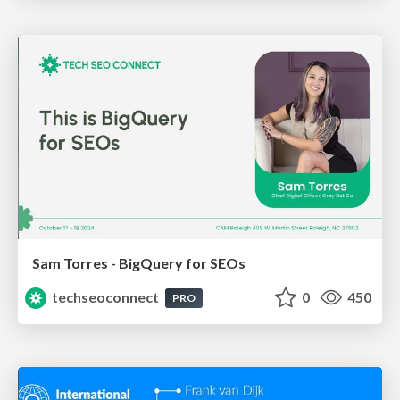
Sam Torres - BigQuery for SEOs
techseoconnect
0
450
PRO