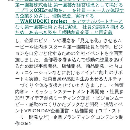
第⼀園芸株式会社 第⼀園芸が経営理念として掲げる
「プラスONEの感動を。」を社員 ⼀⼈⼀⼈が体現す
る企業をめざし、理解浸透、実⾏する
「WAKUDOKI project」をアマナがパートナーと
なり第⼀園芸社員 と共に実現。 社員の認識を揃える
ため、あるべき姿を「感動創造企業」と再定義
し、企業のビジョンや理念を「⾒える化」させるム
ービーや社内ポ スターを第⼀園芸社員と制作。ビジ
ョンを⾃分ごと化するための全 社イベントも企画実
施しました。 全部署を巻き込んで感動の総量をあげ
るため新規事業開発、店舗開 発、商品開発、社内コ
ミュニケーションなどにおけるアイデア創出 のサポ
ートも実施。社員⾃⾝が感動を⽣み出せるカルチャ
ーづくり 全体を⽀援させていただきました。 ＜施策
内容＞ ・ミッションステートメント再開発 ・社員参
加型 アイデア創発ミーティング運営 ・ビジョンムー
ビー・感動のつくりかたブックなど開発 ・浸透イベ
ントVISION DAY企画運営 ・店舗開発（ロゴ・スト
ーリー開発など） 企業ブランディング コンテンツ制
作 0061