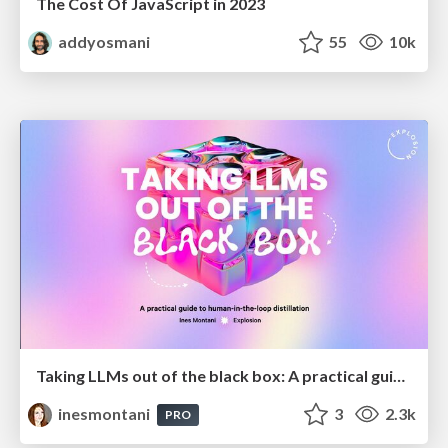
The Cost Of JavaScript in 2023
addyosmani
55
10k
Taking LLMs out of the black box: A practical guide to human-in-the-loop distillation
inesmontani
3
2.3k
PRO