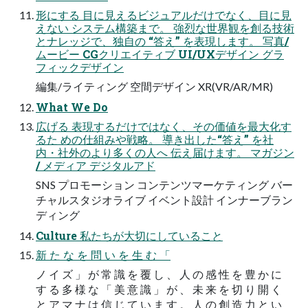
形にする ⽬に⾒えるビジュアルだけでなく、⽬に⾒
えない システム構築まで。 強烈な世界観を創る技術
とナレッジで、独⾃の “答え” を表現します。 写真/
ムービー CGクリエイティブ UI/UXデザイン グラ
フィックデザイン
編集/ライティング 空間デザイン XR(VR/AR/MR)
What We Do
広げる 表現するだけではなく、その価値を最⼤化す
るた めの仕組みや戦略。 導き出した“答え” を社
内・社外のより多くの⼈へ 伝え届けます。 マガジン
/ メディア デジタルアド
SNS プロモーション コンテンツマーケティング バー
チャルスタジオライブ イベント設計 インナーブラン
ディング
Culture 私たちが⼤切にしていること
新 た な を 問 い を ⽣ む 「
ノ イ ズ 」 が 常 識 を 覆 し 、 ⼈ の 感 性 を 豊 か に
す る 多 様 な 「 美 意 識 」 が 、 未 来 を 切 り 開 く
と ア マ ナ は 信 じ て い ま す 。 ⼈ の 創 造 ⼒ と い