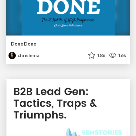
Done Done
chrislema
186
16k