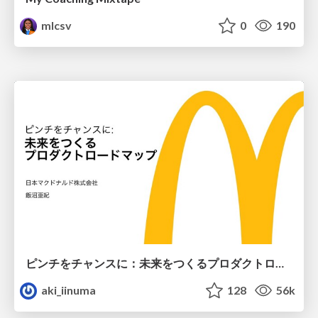
mlcsv
0
190
ピンチをチャンスに：未来をつくるプロダクトロードマップ #pmconf2020
aki_iinuma
128
56k