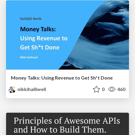
Money Talks: Using Revenue to Get Sh*t Done
nikkihalliwell
0
460