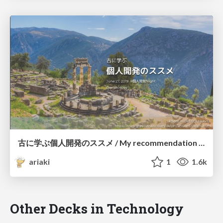
古に学ぶ個人開発のススメ / My recommendation of personal development
ariaki
1
1.6k
Other Decks in Technology