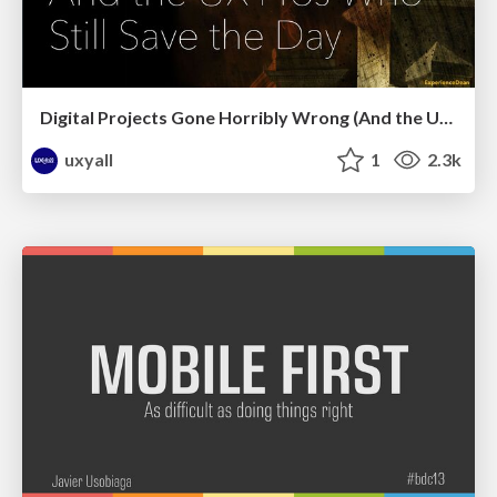
Digital Projects Gone Horribly Wrong (And the UX Pros Who Still Save the Day) - Dean Schuster
uxyall
1
2.3k