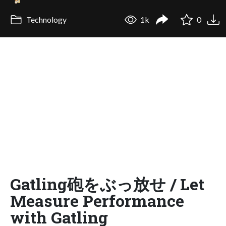
Technology
1k
0
Gatling砲をぶっ放せ / Let
Measure Performance
with Gatling