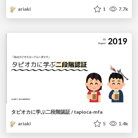
ariaki
1
7.7k
タピオカに学ぶ二段階認証 / tapioca-mfa
ariaki
5
1.4k