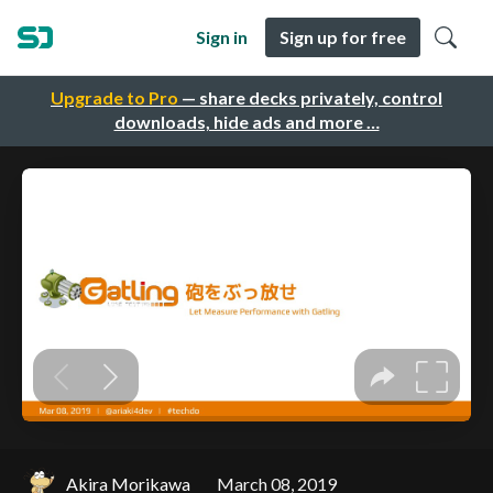
Sign in
Sign up for free
Upgrade to Pro
— share decks privately, control
downloads, hide ads and more …
Akira Morikawa
March 08, 2019