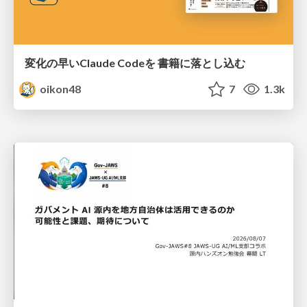
変化の早いClaude Codeを 書籍に落とし込む
oikon48
7
1.3k