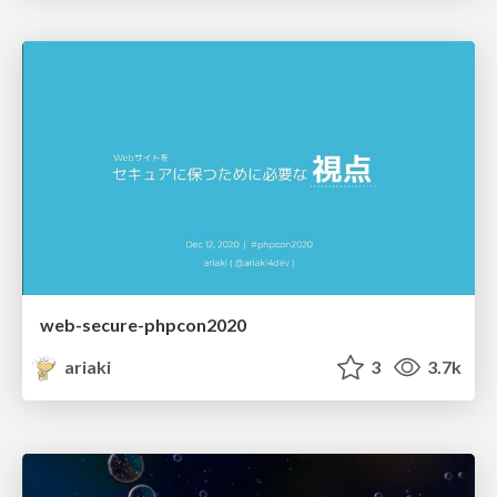
web-secure-phpcon2020
ariaki
3
3.7k