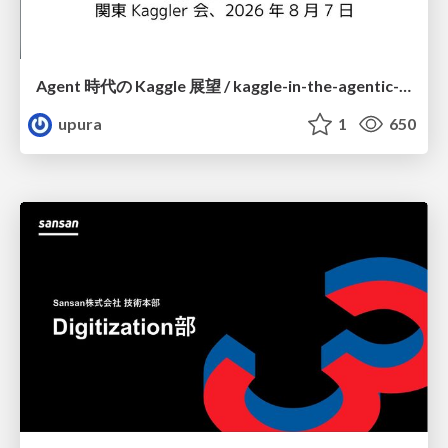
Agent 時代の Kaggle 展望 / kaggle-in-the-agentic-era
upura
1
650