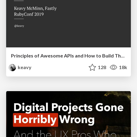
Principles of Awesome APIs and How to Build Them.
keavy
128
18k