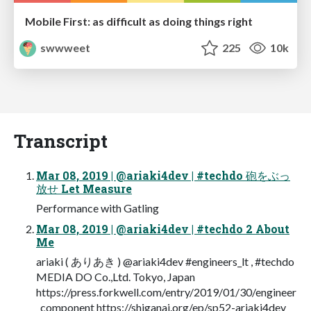
Mobile First: as difficult as doing things right
swwweet
225
10k
Transcript
Mar 08, 2019 | @ariaki4dev | #techdo 砲をぶっ
放せ Let Measure
Performance with Gatling
Mar 08, 2019 | @ariaki4dev | #techdo 2 About
Me
ariaki ( ありあき ) @ariaki4dev #engineers_lt , #techdo
MEDIA DO Co.,Ltd. Tokyo, Japan
https://press.forkwell.com/entry/2019/01/30/engineer
_component https://shiganai.org/ep/sp52-ariaki4dev