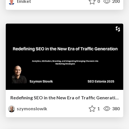
tmiket
0
200
Redefining SEO in the New Era of Traffic Generation
szymonslowik
1
380