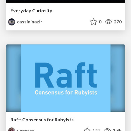
Everyday Curiosity
cassininazir
0
270
Raft: Consensus for Rubyists
vanstee
141
7.6k