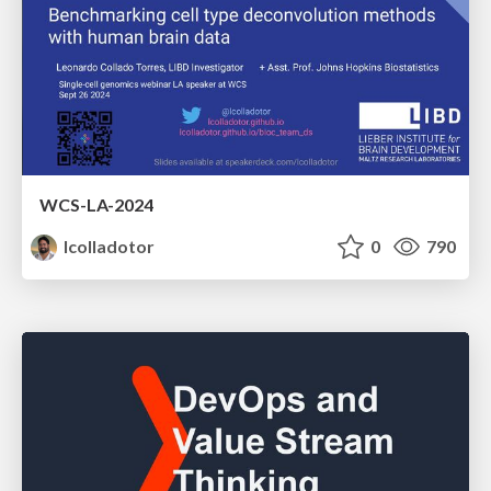
WCS-LA-2024
lcolladotor
0
790