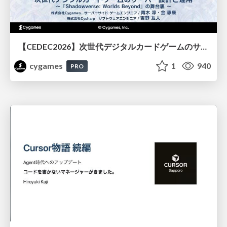
【CEDEC2026】次世代デジタルカードゲームのサーバー設計と運用 〜『Shadowverse: Worlds Beyond』の舞台裏～
cygames
1
940
PRO