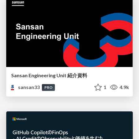
Sansan Engineering Unit 紹介資料
sansan33
1
4.9k
PRO