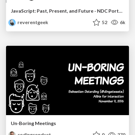
JavaScript: Past, Present, and Future - NDC Porto 2020
reverentgeek
52
6k
Un-Boring Meetings
codingconduct
0
370