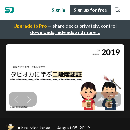
Sign in
Sign up for free
Upgrade to Pro
— share decks privately, control
downloads, hide ads and more …
Akira Morikawa
August 05, 2019