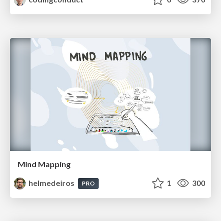
Mind Mapping
helmedeiros
1
300
PRO