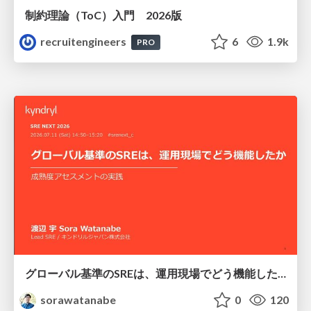
制約理論（ToC）入門 2026版
recruitengineers
6
1.9k
PRO
グローバル基準のSREは、運用現場でどう機能したか：成熟度アセスメントの実践 ／ SRE NEXT 2026
sorawatanabe
0
120