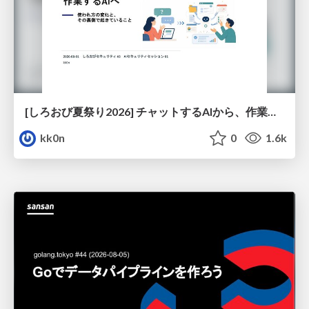
[しろおび夏祭り2026] チャットするAIから、作業するAIへ - 使われ方の変化と、その裏側で起きていること
kk0n
0
1.6k