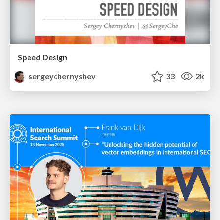
Speed Design
sergeychernyshev
33
2k