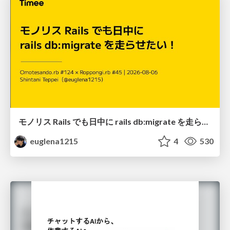
モノリス Rails でも日中に rails db:migrate を走らせたい！ / Daytime rails db:migrate on Monolithic Rails!
euglena1215
4
530