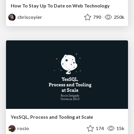
How To Stay Up To Date on Web Technology
chriscoyier
790
250k
YesSQL, Process and Tooling at Scale
rocio
174
15k