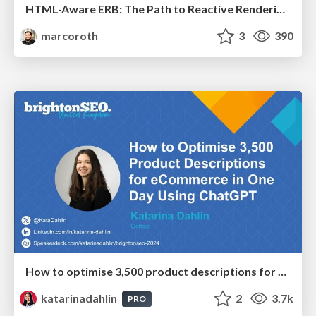
HTML-Aware ERB: The Path to Reactive Rendering @ RubyCon 2026, Rimini, Italy
marcoroth
3
390
How to optimise 3,500 product descriptions for ecommerce in one day using ChatGPT
katarinadahlin
2
3.7k
PRO