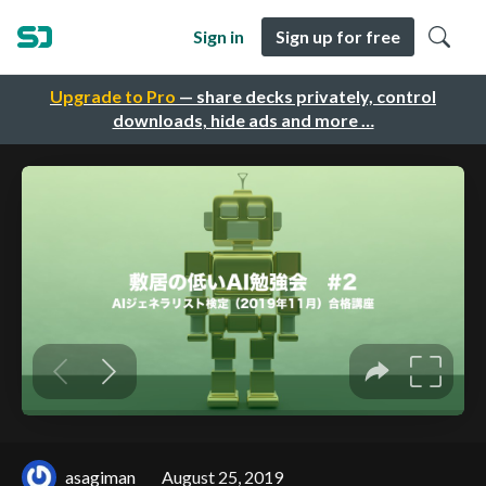
Sign in
Sign up for free
Upgrade to Pro
— share decks privately, control
downloads, hide ads and more …
asagiman
August 25, 2019