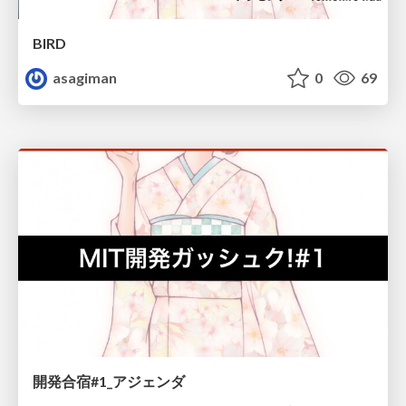
BIRD
asagiman
0
69
開発合宿#1_アジェンダ