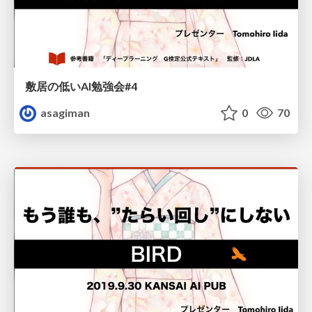
敷居の低いAI勉強会#4
asagiman
0
70