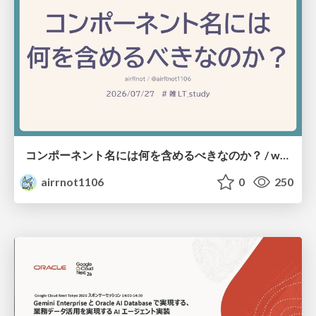
コンポーネント名には何を含めるべきなのか？ / what-should-be-included-in-component-names
airrnot1106
0
250