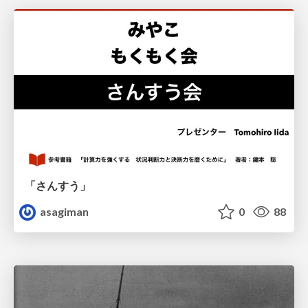
「さんすう」
asagiman
0
88