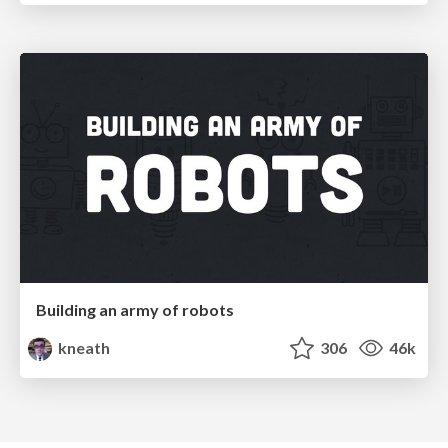
Building an army of robots
kneath
306
46k