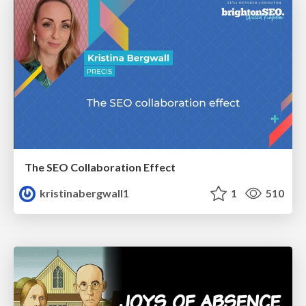
The SEO Collaboration Effect
kristinabergwall1
1
510