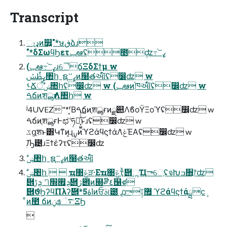
Transcript
ෑډͷ௿͍"*ษڧձɹ
"*δΣωϥϦετݕఆʢ೥݄ʣ߹֨ߨ࠲
(ݕఆ߹֨ߨ࠲ɹୈճΞδΣϯμ w
ߨࢣࣗݾ঺հˍຊߨ࠲ͷ໨తઆ໌ʢ෼ʣ w
ࢀՃऀࣗݾ঺հʢ෼ʣ w (ݕఆͷ֓ཁઆ໌ʢ෼ʣ w
ࠓճͷֶशൣғΛ঺հ w
ʲ4UVEZ"*ʳ͔Βࠓճͷֶशൣғͷྫ୊ΛϐοΫΞοϓʢ෼ʣ w
ࠓճͷֶशൣғͰಛʹཧղ͓͖͍ͯͨ͜͠ͱɹʢ෼ʣ w
ػցֶशͱ͸Կͳͷ͔ɻ࣮ࡍͷϓϩάϥϛϯάΛݟͯΈΑ͏ʢ෼ʣ w
࣭ٙԠ౴ɹΞϯέʔτʢ෼ʣ
ࣗݾ঺հˍຊߨ࠲ͷ໨తઆ໌
὎ܯࢹிܯ࡯׭὎ژ౎ͷ๭༗໊٤஡ళ
὎ϑϦʔϥΠλʔ὎*5اۀͷਓࣄ୲౰ ൧ా༑޿ ϓϩάϥϛϯάྺϲ݄
ͦͷ಺ ճͷ࠳ંܦݧΞϦ
