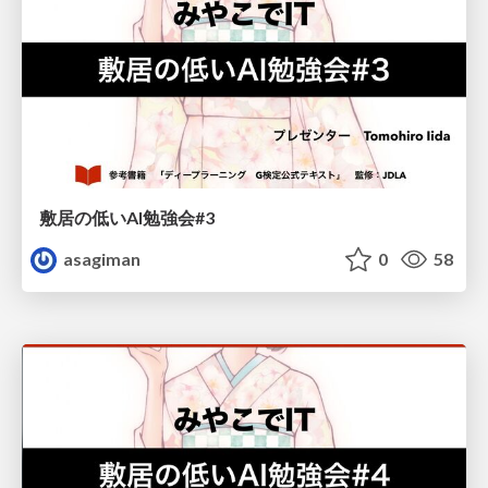
敷居の低いAI勉強会#3
asagiman
0
58