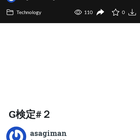
Technology
110
0
G検定#２
asagiman