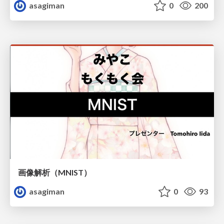
asagiman
0
200
画像解析（MNIST）
asagiman
0
93