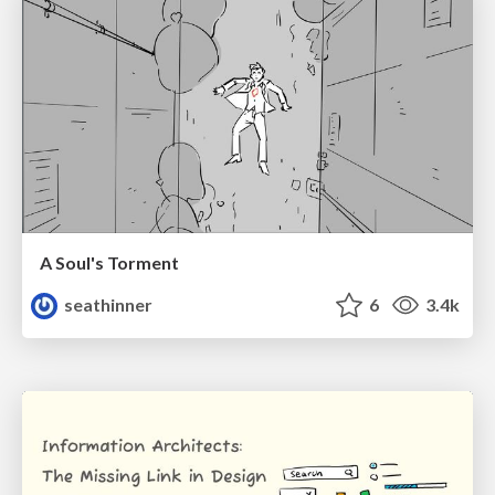
A Soul's Torment
seathinner
6
3.4k