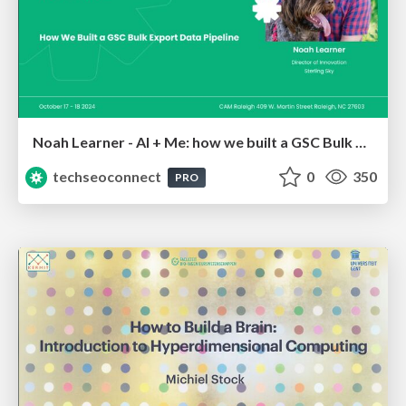
Noah Learner - AI + Me: how we built a GSC Bulk Export data pipeline
techseoconnect
0
350
PRO