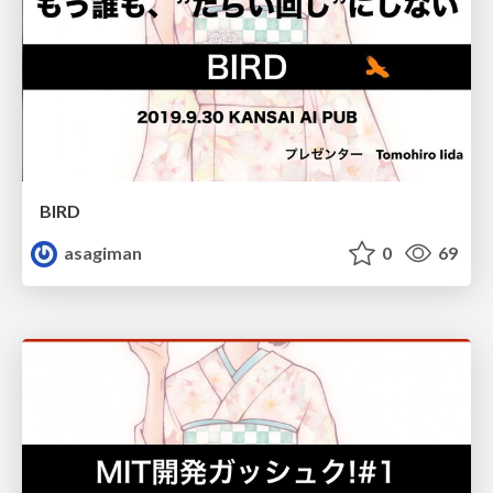
BIRD
asagiman
0
69