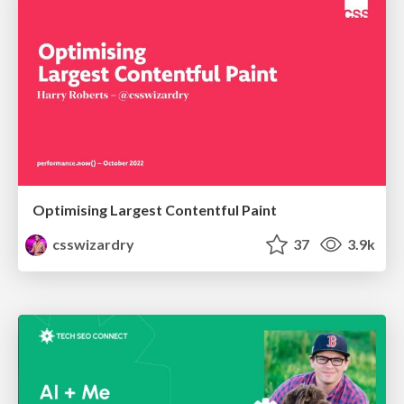
Optimising Largest Contentful Paint
csswizardry
37
3.9k