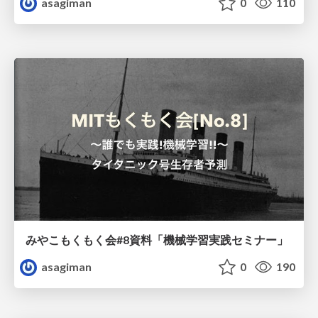
asagiman
0
110
みやこもくもく会#8資料「機械学習実践セミナー」
asagiman
0
190