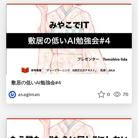
敷居の低いAI勉強会#4
asagiman
0
70