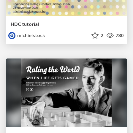
HDC tutorial
michielstock
2
780