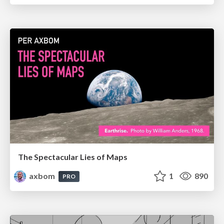
The Spectacular Lies of Maps
axbom
1
890
PRO