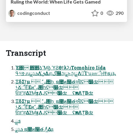
Ruling the World: When Life Gets Gamed
codingconduct
0
290
Transcript
Έ΍͜ ΋͘΋͘ձ ͞Μ͢͏ձ ϓϨθϯλʔɹTomohiro Iida
ࢀߟॻ੶ɹʮܭࢉྗΛڧ͘͢Δɹঢ়گ൑அྗͱܾஅྗΛຏͨ͘Ίʹʯɹஶऀɿ伴ຊɹ૱
ΞδΣϯμ  ࣗݾ঺հˍຊ೔ͷ໨తઆ໌ʢ෼ʣ 
ࢀՃऀͦΕͧΕͷࣗݾ঺հʢ෼ʣ 
ਓੜʹੜ͖Δz͞Μ͢͏zΛֶͿʢ෼ʣ ʢԋशΛަ͑ͳ͕Βʣ
ΞδΣϯμ  ࣗݾ঺հˍຊ೔ͷ໨తઆ໌ʢ෼ʣ 
ࢀՃऀͦΕͧΕͷࣗݾ঺հʢ෼ʣ 
ਓੜʹੜ͖Δz͞Μ͢͏zΛֶͿʢ෼ʣ ʢԋशΛަ͑ͳ͕Βʣ
ܦྺ
ܭࢉྗ ຊ೔ͷ໨త Λ͖ͨ͑Δʂ