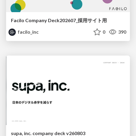
Facilo Company Deck202607_採用サイト用
facilo_inc
0
390
supa, inc. company deck v260803