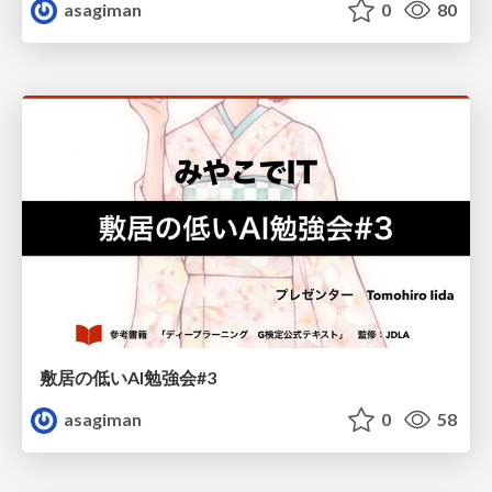
asagiman
0
80
敷居の低いAI勉強会#3
asagiman
0
58