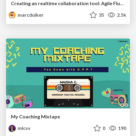
Creating an realtime collaboration tool: Agile Flush - .NET Oxford
marcduiker
35
2.5k
My Coaching Mixtape
mlcsv
0
190