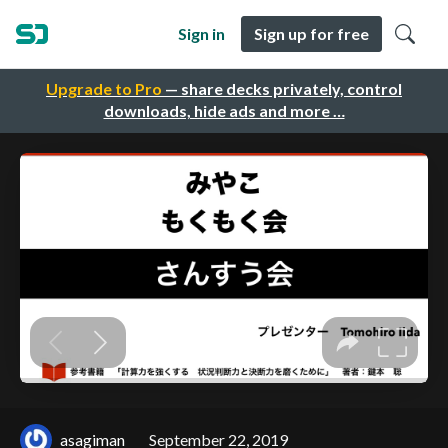
Sign in
Sign up for free
Upgrade to Pro
— share decks privately, control
downloads, hide ads and more …
asagiman
September 22, 2019