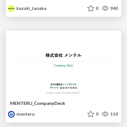
kazuki_tanaka
0
940
MENTERU_CompanyDeck
menteru
0
110