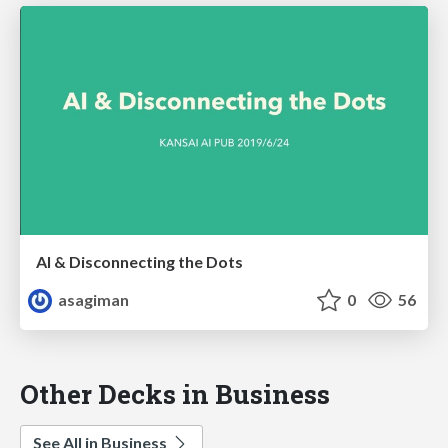
AI & Disconnecting the Dots
asagiman
0
56
Other Decks in Business
See All in Business