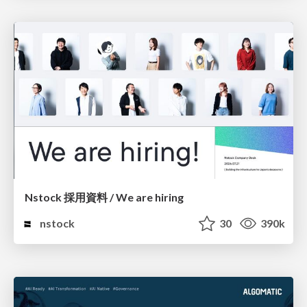
Nstock 採用資料 / We are hiring
nstock
30
390k