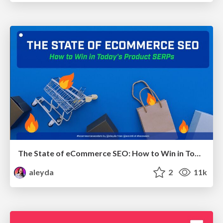
The State of eCommerce SEO: How to Win in Today's Products SERPs - #SEOweek
aleyda
2
11k