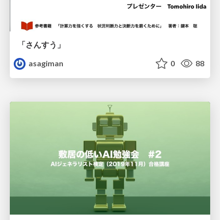
「さんすう」
asagiman
0
88