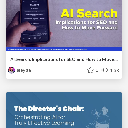
AI Search: Implications for SEO and How to Move Forward - #ShenzhenSEOConference
aleyda
1
1.3k