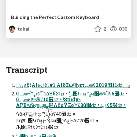
Building the Perfect Custom Keyboard
takai
2
830
Transcript
ෑډͷ௿͍AIษڧձɹ#1 AIδΣωϥϦετݕఆʢ2019೥11݄ʣ߹֨ߨ࠲
Gݕఆ߹֨ߨ࠲ɹୈ1ճΞδΣϯμ • ࣗݾ঺հˍຊߨ࠲ͷ໨తઆ໌ʢ5෼ʣ •
Gݕఆͷ֓ཁઆ໌ʢ10෼ʣ • ʲStudy-
AIʳ͔Βࠓճͷֶशൣғͷྫ୊ΛϐοΫΞοϓʢ30෼ʣ • ٳܜʢ5෼ʣ •
ࠓճͷֶशൣғͰಛʹཧղ͓͖͍ͯͨ͜͠ͱɹʢ40෼ʣ •
ػցֶशͱ͸Կͳͷ͔ɻΞϠϝͷ෼ྨΛݟͯΈΑ͏ʢ20෼ʣ •
࣭ٙԠ౴ɹΞϯέʔτʢ10෼ʣ
ࣗݾ঺հˍຊߨ࠲ͷ໨తઆ໌