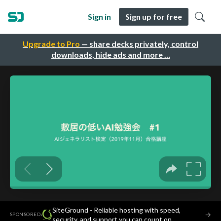
Sign in
Sign up for free
Upgrade to Pro
— share decks privately, control
downloads, hide ads and more …
SiteGround - Reliable hosting with speed,
·
→
SPONSORED
security, and support you can count on.