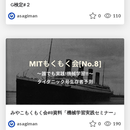
G検定#２
asagiman
0
110
みやこもくもく会#8資料「機械学習実践セミナー」
asagiman
0
190