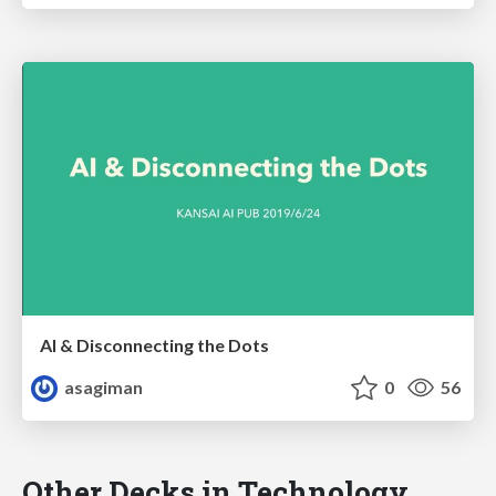
AI & Disconnecting the Dots
asagiman
0
56
Other Decks in Technology