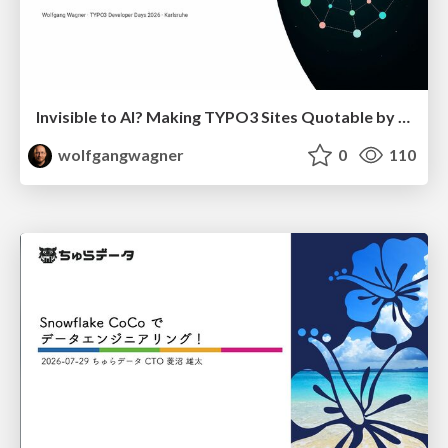
Invisible to AI? Making TYPO3 Sites Quotable by AI Search Systems
wolfgangwagner
0
110