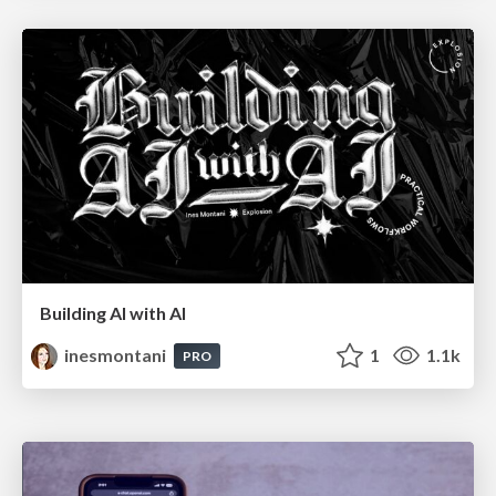
Building AI with AI
inesmontani
1
1.1k
PRO