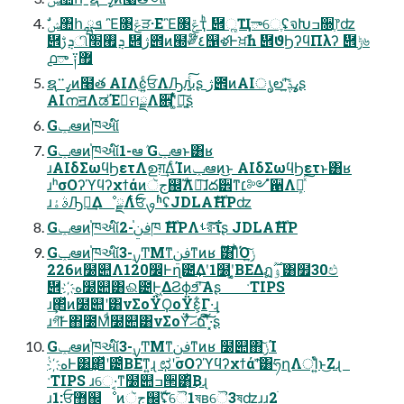
὎ܯࢹிܯ࡯׭ ὎ژ౎ͷ๭༗໊٤஡ళͰਖ਼ࣾһ ὎ϑϦʔϥΠλʔ ὎ݱ৬
൧ా ༑޿
ຊߨ࠲ͷ໨త AIΛֶͼ͍ͨਓΛԠԉ͍ͨ͠ʂ ژ౎ͷAIൃలʹߩݙ͍ͨ͠ʂ
AIനॻΛಡΈࡅ͘ମྗΛ਎ʹ͚ͭͯཉ͍͠ʂ
Gݕఆͷ֓ཁઆ໌
Gݕఆͷ֓ཁઆ໌1-ఆٛ Gݕఆͱ͸ʁ
ɹAIδΣωϥϦετΛഉग़͢ΔͨΊͷݕఆͷ͜ͱ AIδΣωϥϦετͱ͸ʁ
ɹʰσΟʔϓϥʔχϯάͷجૅ஌ࣝΛ༗͠ɺద੾ͳ׆༻ํ਑Λܾఆͯ͠
ɹࣄۀԠ༻͢ΔೳྗΛ࣋ͭਓࡐʱʢJDLAެࣜHPʣ
Gݕఆͷ֓ཁઆ໌2-ࢼݧ֓ཁ ެࣜHPΛࢀর͠·͠ΐ͏ʂ JDLAެࣜHP
Gݕఆͷ֓ཁઆ໌3-࣮ࡍͲΜͳࢼݧͳͷʁ ࣌ؒ͸ΊͬͪΌݫ͍͠
226ͷ໰୊Λ120෼Ͱղ౴͢Δʹ1໰ʹ͔͚ΒΕΔฏۉ࣌ؒ͸໿30ඵ
὎҉ه໰୊͸ଈ౴Ͱ͖ΔϨϕϧʹ͠Α͏ʂ ˑTIPS
ɹ͢΂ͯͷ໰୊ʹ͸νΣοΫϘοΫε͕͋Γ·͢ɻ
ɹগ͠Ͱ΋೰Μͩ໰୊͸νΣοΫͯ͠ޙճ͠ʹͯ͠͠·͓͏ʂ
Gݕఆͷ֓ཁઆ໌3-࣮ࡍͲΜͳࢼݧͳͷʁ ໰୊΋ݫ͠Ί
ؙ҉هͰ͸͢΂ͯʹ౴͑ΒΕͳ͍ɻ ಛʹσΟʔϓϥʔχϯάʹؔͯ͠͸ཧղΛਂΊ͍ͨͱ͜Ζɻ
ˑTIPS ɹେ·͔ͳ໰୊ߏ੒͸ͪ͜Βɻ
ɹ1:ਓ޻஌ೳͷجૅ஌ࣝʢୈ1ষʙୈ3ষʣɹɹ2ׂ