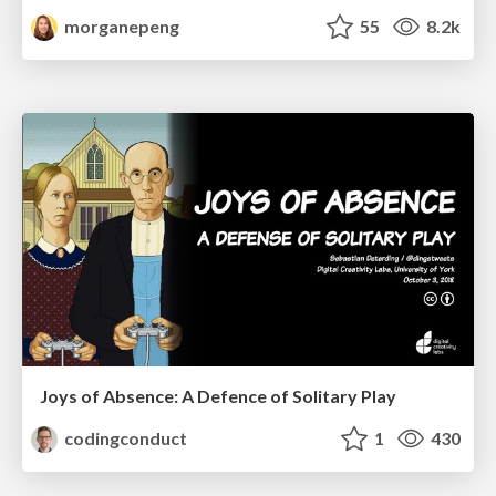
morganepeng
55
8.2k
Joys of Absence: A Defence of Solitary Play
codingconduct
1
430