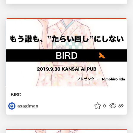
BIRD
asagiman
0
69