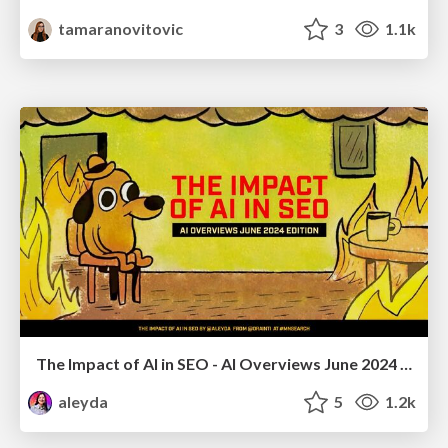
tamaranovitovic
3
1.1k
The Impact of AI in SEO - AI Overviews June 2024 Edition
aleyda
5
1.2k