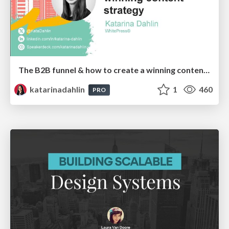
The B2B funnel & how to create a winning content strategy
katarinadahlin
1
460
PRO