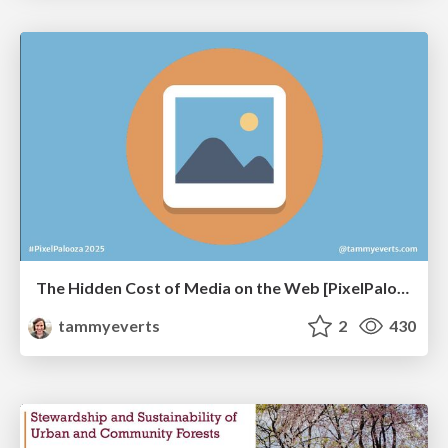
The Hidden Cost of Media on the Web [PixelPalooza 2025]
tammyeverts
2
430