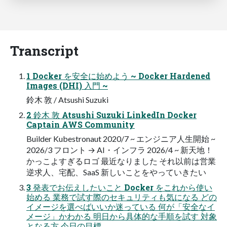
Transcript
1 Docker を安全に始めよう ~ Docker Hardened
Images (DHI) 入門 ~
鈴木 敦 / Atsushi Suzuki
2 鈴木 敦 Atsushi Suzuki LinkedIn Docker
Captain AWS Community
Builder Kubestronaut 2020/7 ~ エンジニア人生開始 ~
2026/3 フロント → AI・インフラ 2026/4 ~ 新天地！
かっこよすぎるロゴ 最近なりました それ以前は営業
逆求人、宅配、SaaS 新しいことをやっていきたい
3 発表でお伝えしたいこと Docker をこれから使い
始める 業務で試す際のセキュリティも気になる どの
イメージを選べばいいか迷っている 何が「安全なイ
メージ」かわかる 明日から具体的な手順を試す 対象
となる方 今日の目標