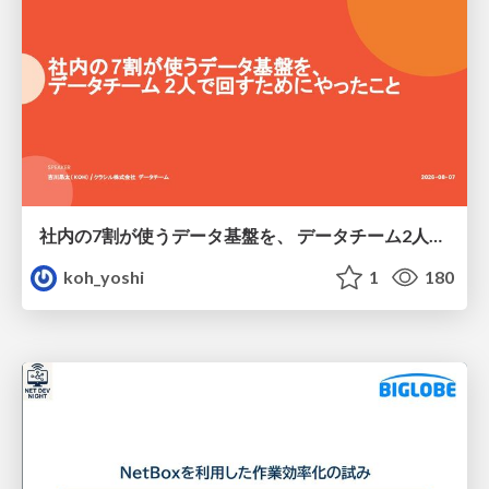
社内の7割が使うデータ基盤を、 データチーム2人で回すためにやったこと
koh_yoshi
1
180