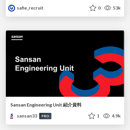
safie_recruit
0
53k
Sansan Engineering Unit 紹介資料
sansan33
1
4.9k
PRO