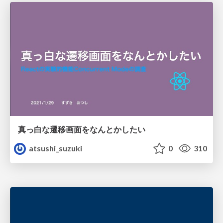
真っ白な遷移画面をなんとかしたい
atsushi_suzuki
0
310