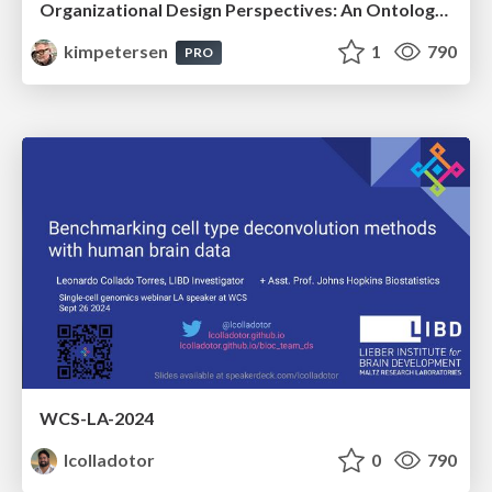
Organizational Design Perspectives: An Ontology of Organizational Design Elements
kimpetersen
1
790
PRO
WCS-LA-2024
lcolladotor
0
790