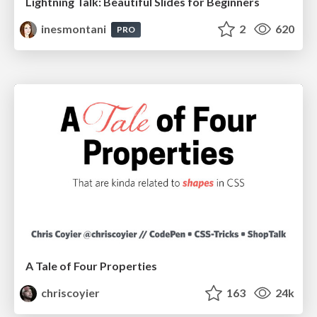
Lightning Talk: Beautiful Slides for Beginners
inesmontani
2
620
PRO
A Tale of Four Properties
chriscoyier
163
24k