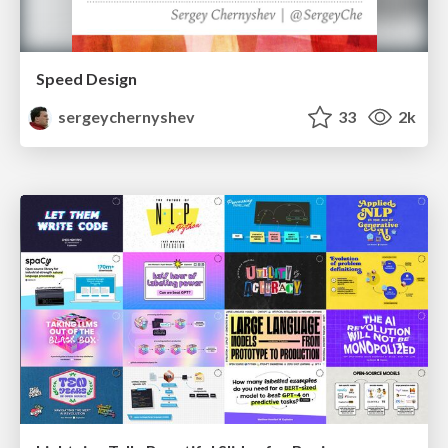
Speed Design
sergeychernyshev
33
2k