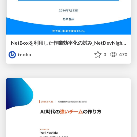
NetBoxを利用した作業効率化の試み_NetDevNight4
tnoha
0
470