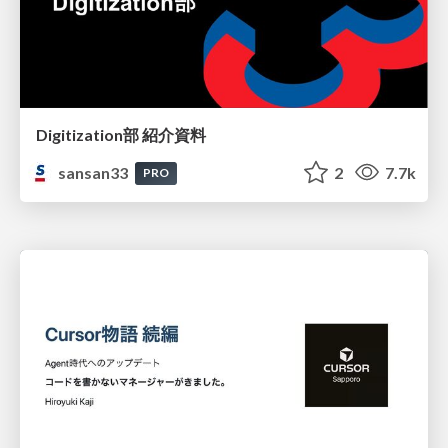
Digitization部 紹介資料
sansan33
2
7.7k
PRO