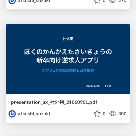
atsushi_suzuki
0
270
presentation_ux_社外用_21060901.pdf
atsushi_suzuki
0
300