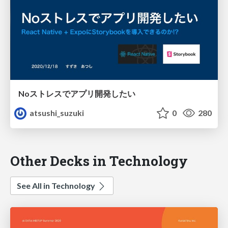
Noストレスでアプリ開発したい
atsushi_suzuki
0
280
Other Decks in Technology
See All in Technology