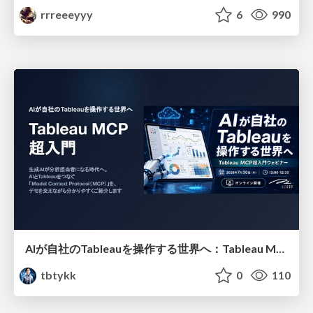
rrreeeyyy
6
990
AIが自社のTableauを操作する世界へ：Tableau MCP超入門
tbtykk
0
110