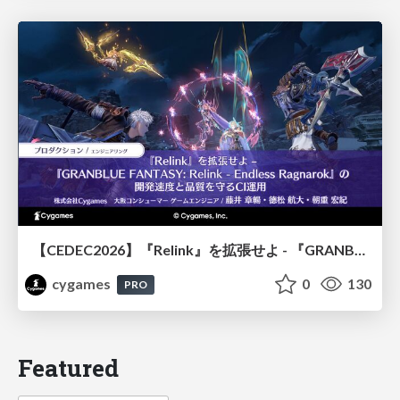
【CEDEC2026】『Relink』を拡張せよ - 『GRANBLUE FANTASY: Relink - Endless Ragnarok』の開発速度と品質を守るCI運用
cygames
0
130
PRO
Featured