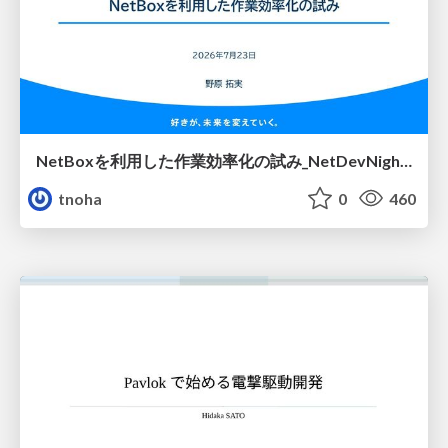
NetBoxを利用した作業効率化の試み_NetDevNight4
tnoha
0
460