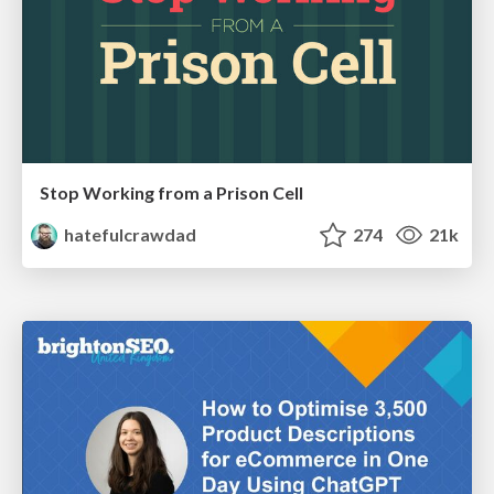
Stop Working from a Prison Cell
hatefulcrawdad
274
21k