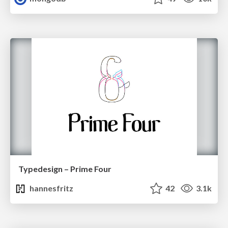
Typedesign – Prime Four
hannesfritz
42
3.1k