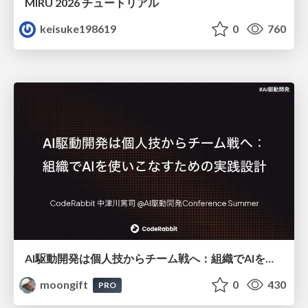
MIRU 2026 チュートリアル
keisuke198619
0
760
AI駆動開発は個人技からチーム戦へ：組織でAIを使いこなすための実践設計
moongift
0
430
PRO