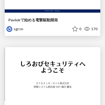
Pavlokで始める電撃駆動開発
sgrsn
0
170