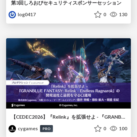
第3回しろおびセキュリティスポンサーセッション
log0417
0
130
【CEDEC2026】『Relink』を拡張せよ - 『GRANBLUE FANTASY: Relink - Endless Ragnarok』の開発速度と品質を守るCI運用
cygames
0
100
PRO