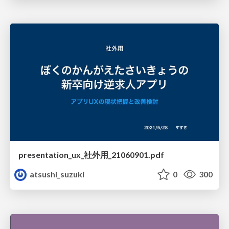
presentation_ux_社外用_21060901.pdf
atsushi_suzuki
0
300