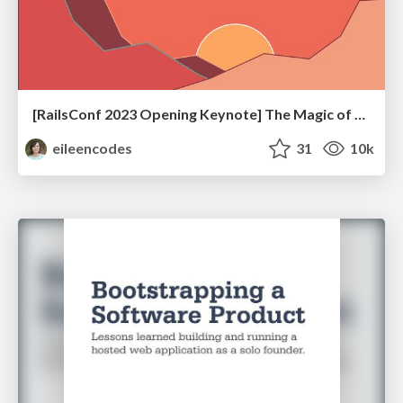
[RailsConf 2023 Opening Keynote] The Magic of Rails
eileencodes
31
10k