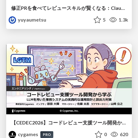
修正PRを食べてレビュースキルが賢くなる：Claude Codeによる自己改善サイクル
yuyaumetsu
5
1.3k
【CEDEC2026】コードレビュー支援ツール開発から学ぶ：LLMを用いた業務システムの実践的な運用設計と誤出力対策
cygames
0
620
PRO