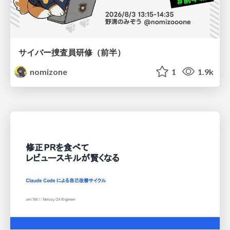
サイバー捜査員研修（前半）
nomizone
1
1.9k