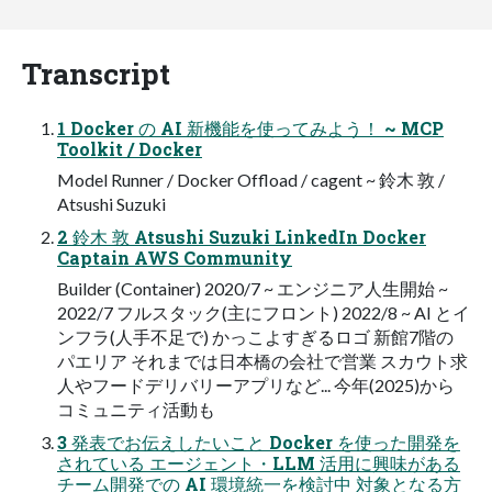
Transcript
1 Docker の AI 新機能を使ってみよう！ ~ MCP
Toolkit / Docker
Model Runner / Docker Offload / cagent ~ 鈴木 敦 /
Atsushi Suzuki
2 鈴木 敦 Atsushi Suzuki LinkedIn Docker
Captain AWS Community
Builder (Container) 2020/7 ~ エンジニア人生開始 ~
2022/7 フルスタック(主にフロント) 2022/8 ~ AI とイ
ンフラ(人手不足で) かっこよすぎるロゴ 新館7階の
パエリア それまでは日本橋の会社で営業 スカウト求
人やフードデリバリーアプリなど... 今年(2025)から
コミュニティ活動も
3 発表でお伝えしたいこと Docker を使った開発を
されている エージェント・LLM 活用に興味がある
チーム開発での AI 環境統一を検討中 対象となる方