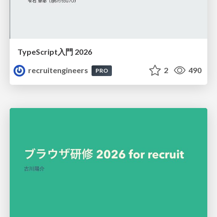
TypeScript入門 2026
recruitengineers
2
490
PRO