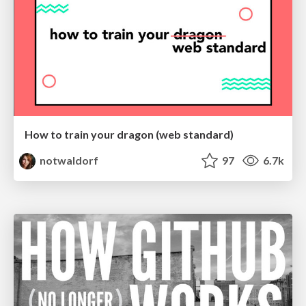
How to train your dragon (web standard)
notwaldorf
97
6.7k