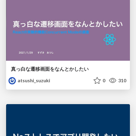
真っ白な遷移画面をなんとかしたい
atsushi_suzuki
0
310