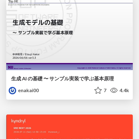
生成 AI の基礎 〜 サンプル実装で学ぶ基本原理
enakai00
7
4.4k