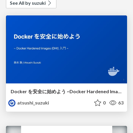
See All by suzuki
Docker を安全に始めよう ~Docker Hardened Images (DHI) 入門~
atsushi_suzuki
0
63