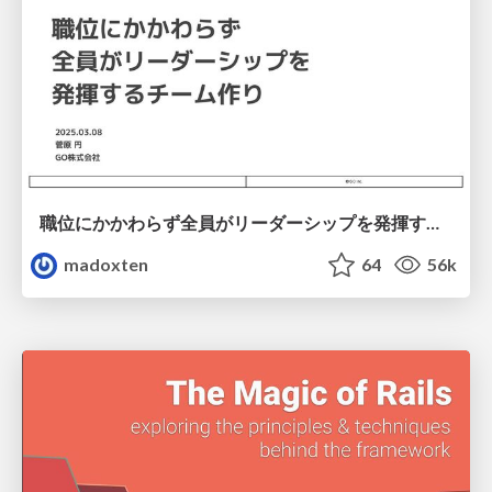
職位にかかわらず全員がリーダーシップを発揮するチーム作り / Building a team where everyone can demonstrate leadership regardless of position
madoxten
64
56k