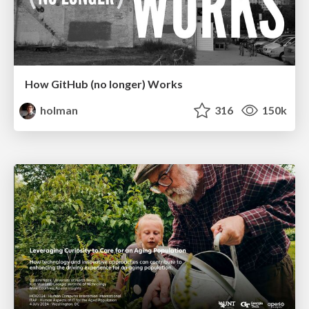
How GitHub (no longer) Works
holman
316
150k