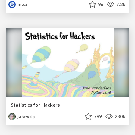
mza
96
7.2k
Statistics for Hackers
jakevdp
799
230k