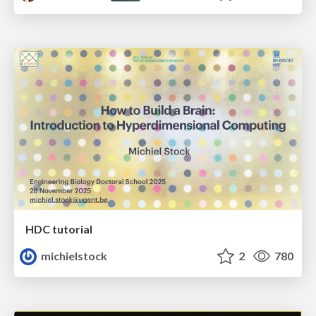
HDC tutorial
michielstock
2
780