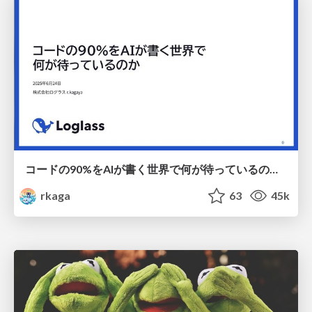
コードの90%をAIが書く世界で何が待っているのか / What awaits us in a world where 90% of the code is written by AI
rkaga
63
45k