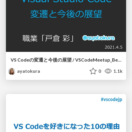
VS Codeの変遷と今後の展望 / VSCodeMeetup_Beginners
ayatokura
0
1.1k