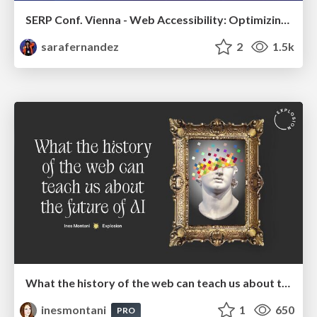
SERP Conf. Vienna - Web Accessibility: Optimizing for Inclusivity and SEO
sarafernandez
2
1.5k
What the history of the web can teach us about the future of AI
inesmontani
1
650
PRO