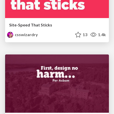
Site-Speed That Sticks
csswizardry
13
1.4k