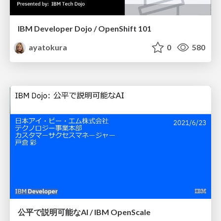
IBM Developer Dojo / OpenShift 101
ayatokura
0
580
公平で説明可能なAI / IBM OpenScale