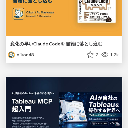
変化の早いClaude Codeを 書籍に落とし込む
oikon48
7
1.3k