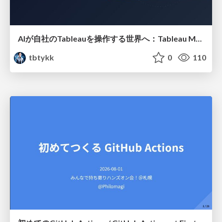
AIが自社のTableauを操作する世界へ：Tableau MCP超入門
tbtykk
0
110