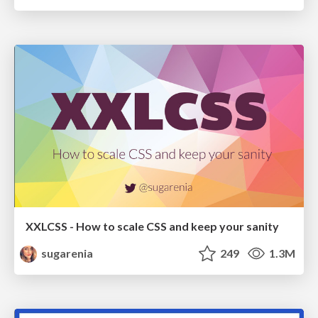
XXLCSS - How to scale CSS and keep your sanity
sugarenia
249
1.3M