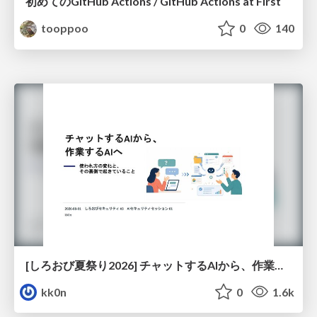
初めてのGitHub Actions / GitHub Actions at First
tooppoo
0
140
[しろおび夏祭り2026] チャットするAIから、作業するAIへ - 使われ方の変化と、その裏側で起きていること
kk0n
0
1.6k