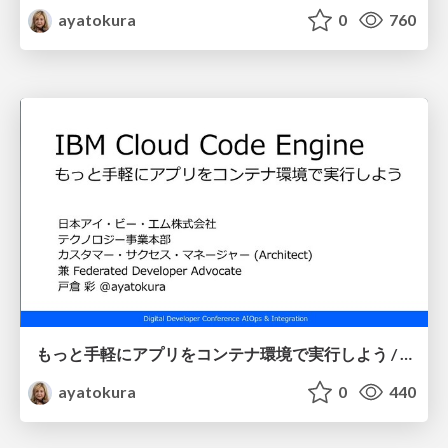
ayatokura
0
760
もっと手軽にアプリをコンテナ環境で実行しよう / IBMCloudCodeEngine
ayatokura
0
440