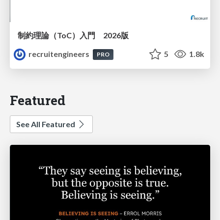
制約理論（ToC）入門 2026版
recruitengineers
5
1.8k
PRO
Featured
See All Featured