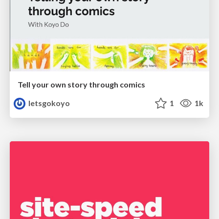
Tell your own story through comics
letsgokoyo
1
1k