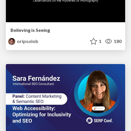
Believing is Seeing
oripsolob
1
180