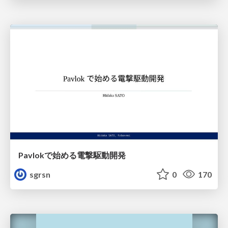
Pavlokで始める電撃駆動開発
sgrsn
0
170