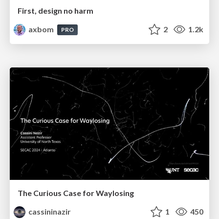
First, design no harm
axbom
2
1.2k
PRO
The Curious Case for Waylosing
cassininazir
1
450