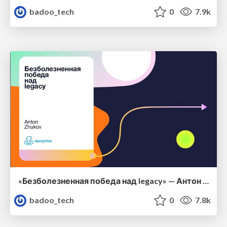
badoo_tech
0
7.9k
«Безболезненная победа над legacy» — Антон Жуков, ManyChat
badoo_tech
0
7.8k