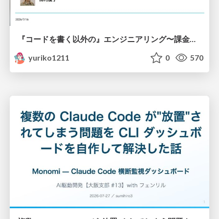
『コードを書く以外の』エンジニアリング〜課金基盤移行プロジェクト推進のためのTips4選
yuriko1211
0
570