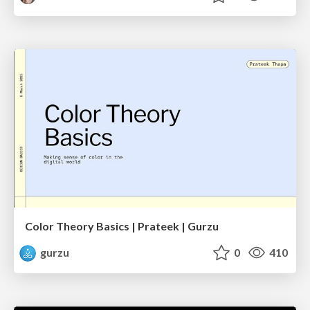
Color Theory Basics | Prateek | Gurzu
gurzu
0
410