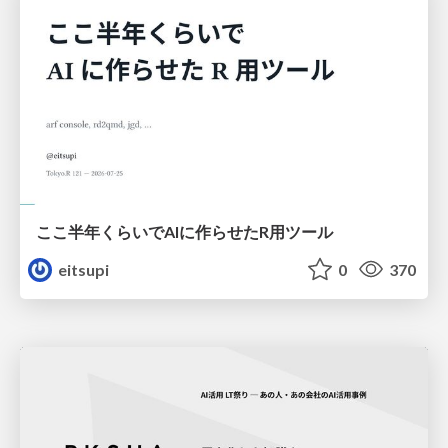
ここ半年くらいでAIに作らせたR用ツール
eitsupi
0
370