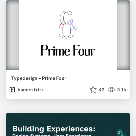
Typedesign – Prime Four
hannesfritz
42
3.1k