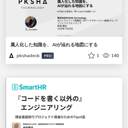
属人化した知識を、 AIが辿れる地図にする
pkshadeck
1
140
PRO