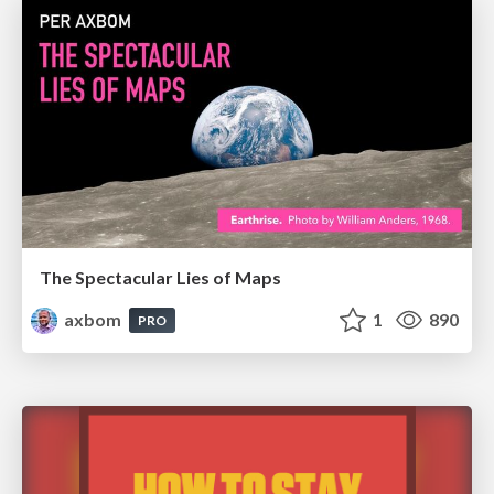
The Spectacular Lies of Maps
axbom
1
890
PRO