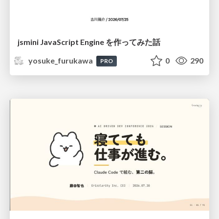
jsmini JavaScript Engine を作ってみた話
yosuke_furukawa
0
290
PRO