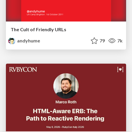
The Cult of Friendly URLs
andyhume
79
7k