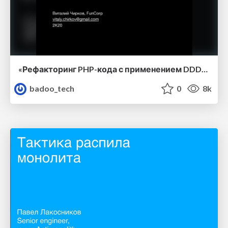
«Рефакторинг PHP-кода с применением DDD» — Виталий Чирков, FunCorp
badoo_tech
0
8k