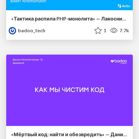
«Тактика распила PHP-монолита» — Лакосников Павел, Авито
badoo_tech
1
7.7k
«Мёртвый код: найти и обезвредить» — Данил Мухаметзянов, Badoo