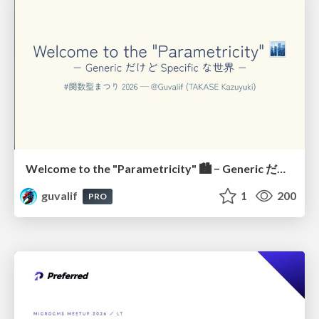
Welcome to the "Parametricity" 🏙️ − Generic だけど Specific な世界 −
guvalif
1
200
PRO