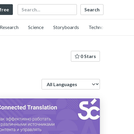
Search
 free
Research
Science
Storyboards
Technology
0 Stars
Language