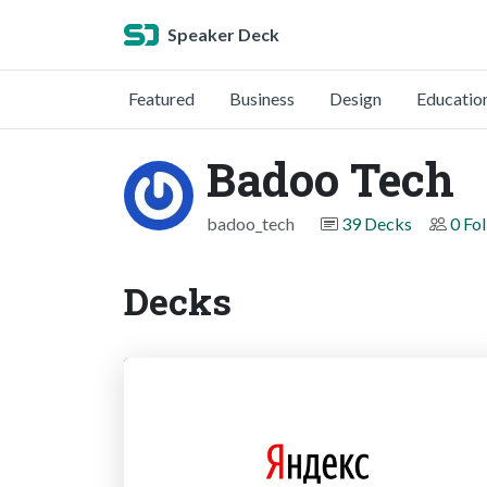
Speaker Deck
Featured
Business
Design
Educatio
Badoo Tech
badoo_tech
39 Decks
0 Fo
Decks