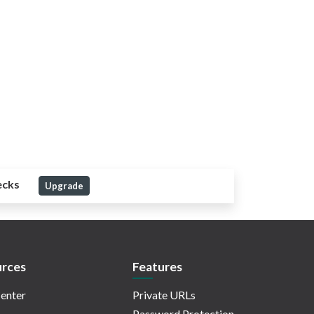
ecks
Upgrade
rces
Features
enter
Private URLs
Password Protection