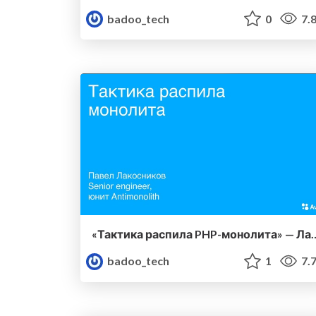
badoo_tech
0
7.
«Тактика распила PHP-монолита» —
badoo_tech
1
7.