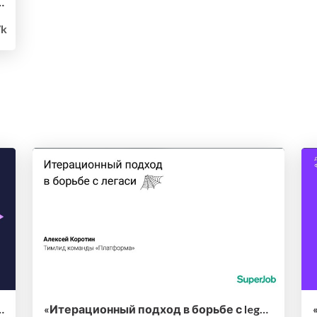
в разного типа и размера (Вадим Хомчик, CTO Alconost)
7k
gacy» — Антон Жуков, ManyChat
«Итерационный подход в борьбе с legacy» — Алексей Коротин, SuperJob