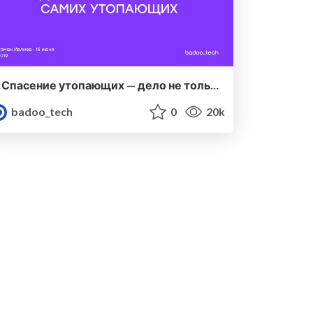
«Спасение утопающих — дело не только самих утопающих» / Роман Ивлиев (Mos.ru)
badoo_tech
0
20k