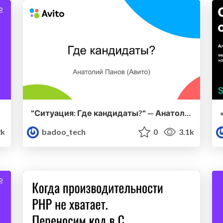
"Ситуация: Где кандидаты?" — Анатолий Панов (Авито)
2k
badoo_tech
0
3.1k