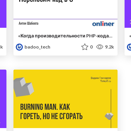
«Когда производительности PHP-кода не хватает: пишем С драйвер для PHP + RoadRunner» — Антон Шабовта (Onliner)
1k
badoo_tech
0
9.2k