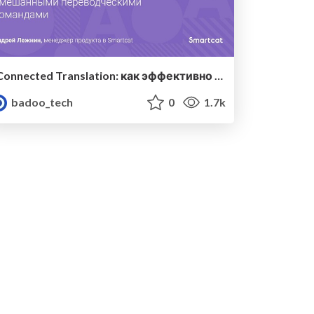
Connected Translation: как эффективно работать с различными источниками контента и управлять смешанными переводческими командами — Андрей Лежнин (Smartcat)
badoo_tech
0
1.7k