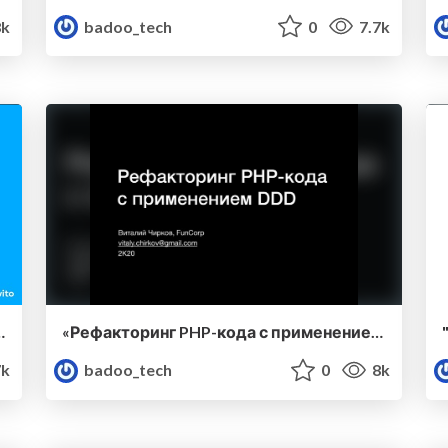
8k
badoo_tech
0
7.7k
 Лакосников Павел, Авито
«Рефакторинг PHP-кода с применением DDD» — Виталий Чирков, FunCorp
7k
badoo_tech
0
8k