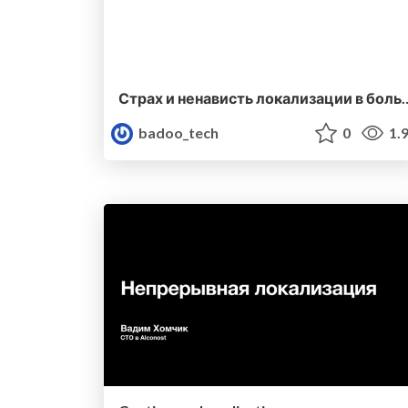
Страх и ненависть локализации в больших прое
badoo_tech
0
1.