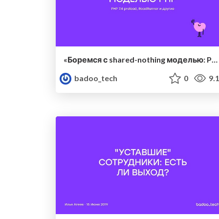
«Боремся с shared-nothing моделью: PHP 7.4 preload, RoadRunner и другие» — Павел Мурзаков (Badoo)
badoo_tech
0
9.