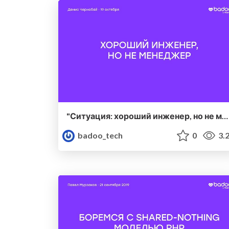
"Ситуация: хороший инженер, но не менеджер" — Денис Чернобай (Badoo)
badoo_tech
0
3.