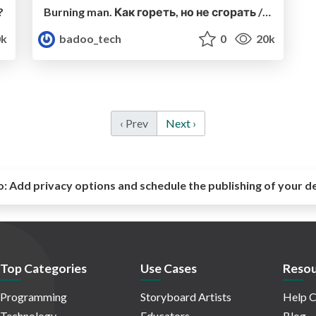
?
Burning man. Как гореть, но не сгорать / Вадим Гончаров, Tinkoff.ru
k
badoo_tech
0
20k
‹ Prev
Next ›
o:
Add privacy options and schedule the publishing of your d
Top Categories
Use Cases
Resou
Programming
Storyboard Artists
Help C
Technology
Educators
Blog