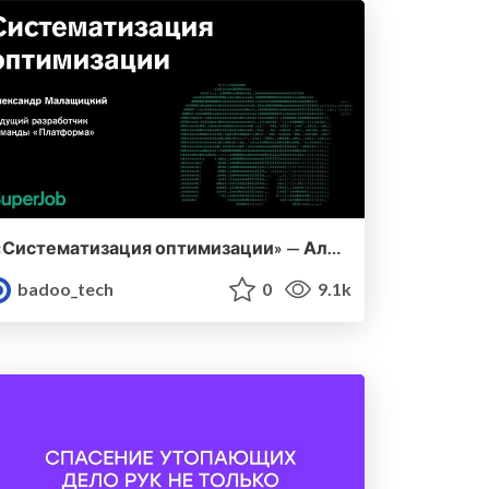
«Систематизация оптимизации» — Александр Малащицкий (Superjob)
badoo_tech
0
9.1k