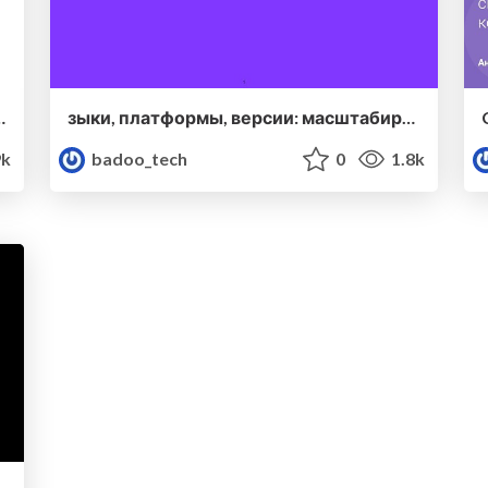
ктах — Дмитрий Андриянов (Яндекс)
зыки, платформы, версии: масштабируем локализацию — Алексей Тимин(Badoo)
9k
badoo_tech
0
1.8k