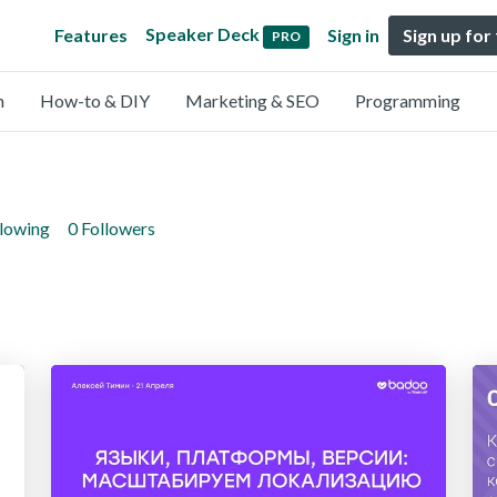
Speaker Deck
Features
Sign in
Sign up for
PRO
n
How-to & DIY
Marketing & SEO
Programming
llowing
0 Followers