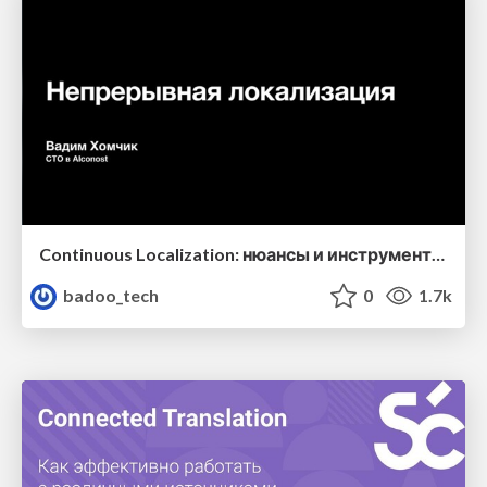
Continuous Localization: нюансы и инструменты проектов разного типа и размера (Вадим Хомчик, CTO Alconost)
badoo_tech
0
1.7k