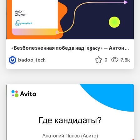
«Безболезненная победа над legacy» — Антон Жуков, ManyChat
badoo_tech
0
7.8k