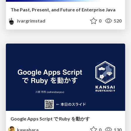
The Past, Present, and Future of Enterprise Java
ivargrimstad
0
520
Google Apps Script で Ruby を動かす
kawahara
0
130