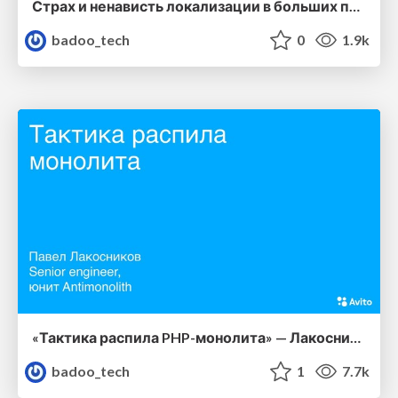
Страх и ненависть локализации в больших проектах — Дмитрий Андриянов (Яндекс)
badoo_tech
0
1.9k
«Тактика распила PHP-монолита» — Лакосников Павел, Авито
badoo_tech
1
7.7k