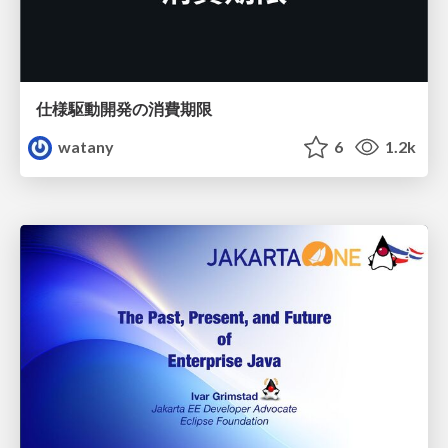
仕様駆動開発の消費期限
watany
6
1.2k