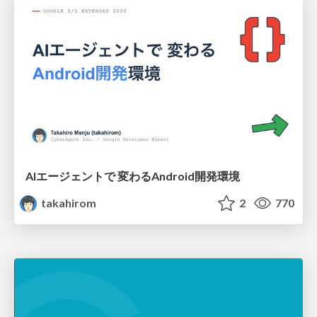
AIエージェントで 変わるAndroid開発環境
takahirom
2
770