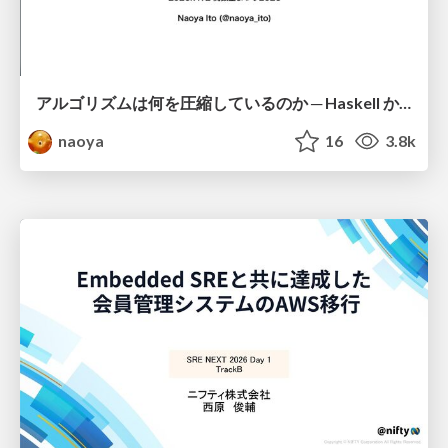
アルゴリズムは何を圧縮しているのか ─ Haskell から育った「圧縮代数」というメンタルモデル
naoya
16
3.8k