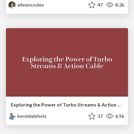
eileencodes
47
8.2k
Exploring the Power of Turbo Streams & Action Cable | RailsConf2023
kevinliebholz
37
6.5k