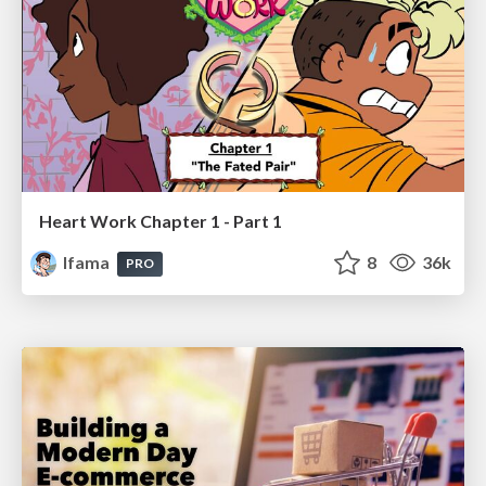
Heart Work Chapter 1 - Part 1
lfama
8
36k
PRO