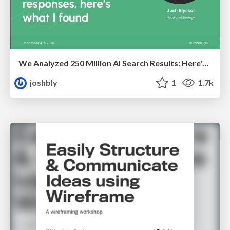
We Analyzed 250 Million AI Search Results: Here's What I Found
joshbly
1
1.7k