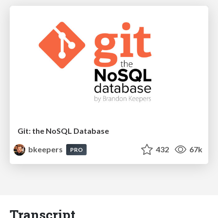
Git: the NoSQL Database
bkeepers
432
67k
PRO
Transcript