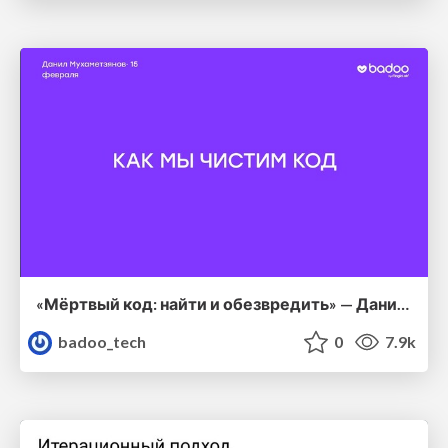
«Мёртвый код: найти и обезвредить» — Данил Мухаметзянов, Badoo
badoo_tech
0
7.9k