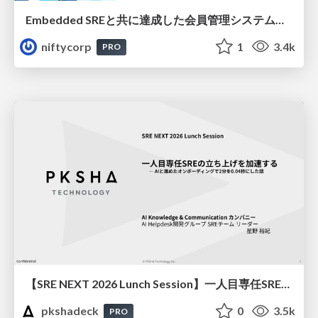
Embedded SREと共に達成した会員管理システムのAWS移行 - SRE NEXT 2026 ランチスポンサーセッション
niftycorp
1
3.4k
PRO
【SRE NEXT 2026 Lunch Session】一人目専任SREの立ち上げを加速する ― AIと進めたオンボーディングで2分を0.04秒にした話
pkshadeck
0
3.5k
PRO