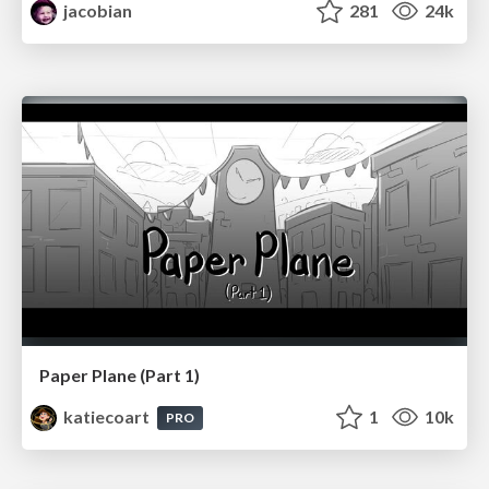
jacobian
281
24k
Paper Plane (Part 1)
katiecoart
1
10k
PRO