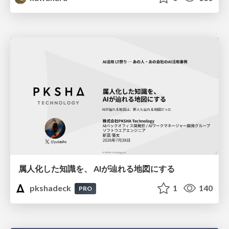
属人化した知識を、 AIが辿れる地図にする
pkshadeck
1
140
PRO