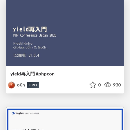
yield再入門 #phpcon
o0h
0
930
PRO