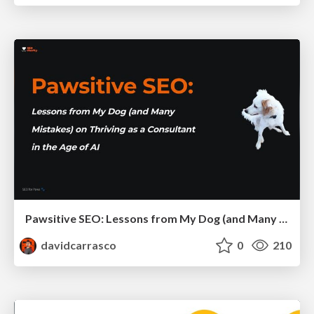
Pawsitive SEO: Lessons from My Dog (and Many Mistakes) on Thriving as a Consultant in the Age of AI
davidcarrasco
0
210