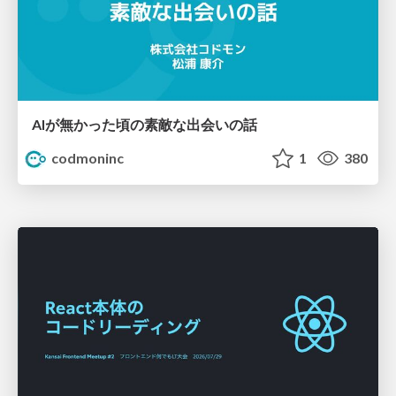
AIが無かった頃の素敵な出会いの話
codmoninc
1
380