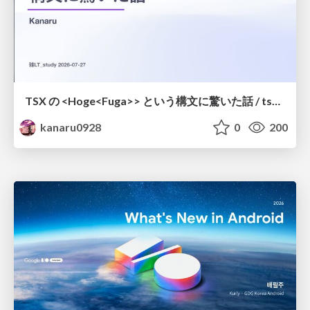
TSX の <Hoge<Fuga>> という構文に驚いた話 / tsx-type-argument-syntax
kanaru0928
0
200