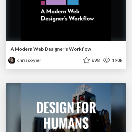
A Modern Web Designer's Workflow
chriscoyier
698
190k