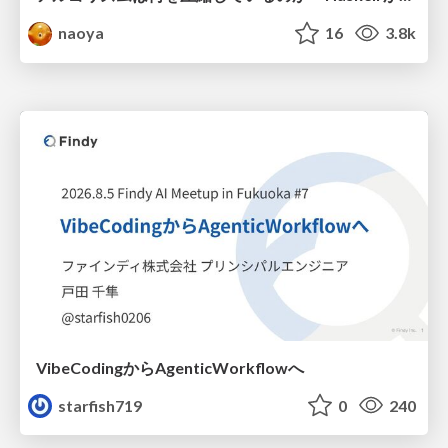
naoya
16
3.8k
VibeCodingからAgenticWorkflowへ
starfish719
0
240