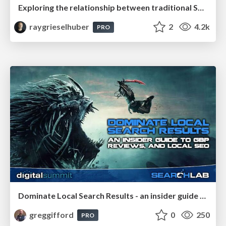
Exploring the relationship between traditional SERPs and Gen AI search
raygrieselhuber
2
4.2k
PRO
Dominate Local Search Results - an insider guide to GBP, reviews, and Local SEO
greggifford
0
250
PRO