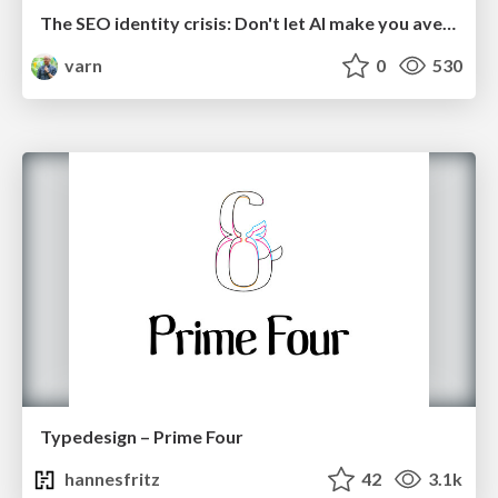
The SEO identity crisis: Don't let AI make you average
varn
0
530
Typedesign – Prime Four
hannesfritz
42
3.1k