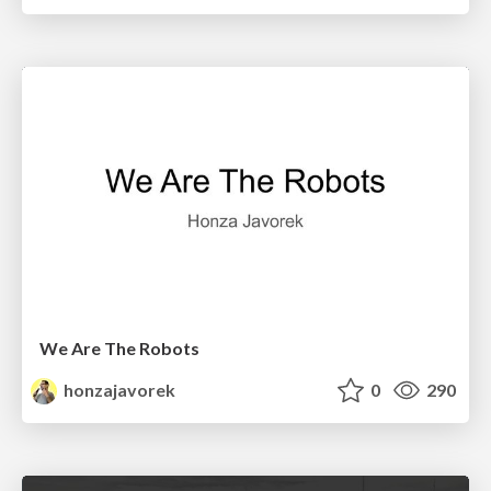
We Are The Robots
honzajavorek
0
290