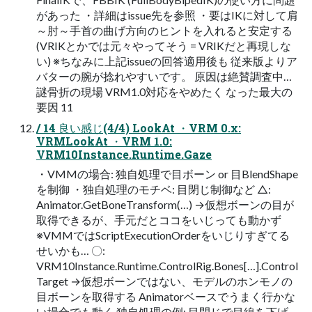
があった ・詳細はissue先を参照 ・要はIKに対して肩
～肘～手首の曲げ方向のヒントを入れると安定する
(VRIKとかでは元々やってそう = VRIKだと再現しな
い) ※ちなみに上記issueの回答適用後も 従来版よりア
バターの腕が捻れやすいです。 原因は絶賛調査中…
謎骨折の現場 VRM1.0対応をやめたく なった最大の
要因 11
/ 14 良い感じ(4/4) LookAt ・VRM 0.x:
VRMLookAt ・VRM 1.0:
VRM10Instance.Runtime.Gaze
・VMMの場合: 独自処理で目ボーン or 目BlendShape
を制御 ・独自処理のモチベ: 目閉じ制御など △:
Animator.GetBoneTransform(…) →仮想ボーンの目が
取得できるが、手元だとココをいじっても動かず
※VMMではScriptExecutionOrderをいじりすぎてる
せいかも… 〇:
VRM10Instance.Runtime.ControlRig.Bones[…].Control
Target →仮想ボーンではない、モデルのホンモノの
目ボーンを取得する Animatorベースでうまく行かな
い場合でも動く 独自処理の例: 目閉じで目線を下げ