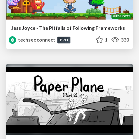
Jess Joyce - The Pitfalls of Following Frameworks
techseoconnect
1
330
PRO