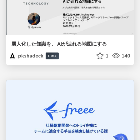
属人化した知識を、 AIが辿れる地図にする
pkshadeck
1
140
PRO