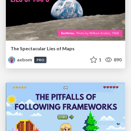
The Spectacular Lies of Maps
axbom
1
890
PRO