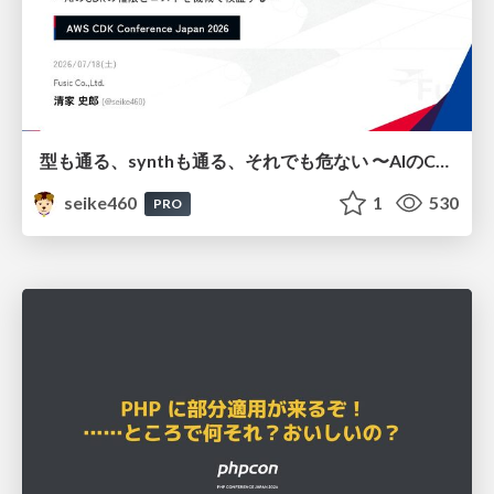
型も通る、synthも通る、それでも危ない 〜AIのCDKの権限とコストを機械で検証する〜 / It Passes Type Checks, It Passes Synth Checks, but It’s Still Risky — Automatically Verifying Permissions and Costs in AI’s CDK —
seike460
1
530
PRO