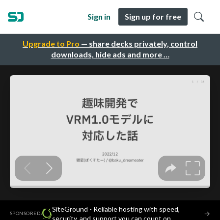
Sign in
Sign up for free
Upgrade to Pro
— share decks privately, control
downloads, hide ads and more …
SiteGround - Reliable hosting with speed,
·
→
SPONSORED
security, and support you can count on.