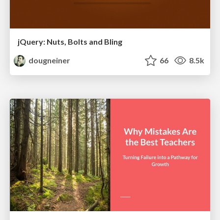
jQuery: Nuts, Bolts and Bling
dougneiner
66
8.5k