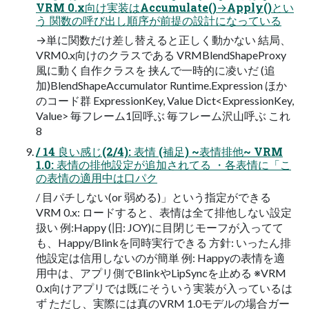
VRM 0.x向け実装はAccumulate()→Apply()とい
う 関数の呼び出し順序が前提の設計になっている
→単に関数だけ差し替えると正しく動かない 結局、
VRM0.x向けのクラスである VRMBlendShapeProxy
風に動く自作クラスを 挟んで一時的に凌いだ (追
加)BlendShapeAccumulator Runtime.Expression ほか
のコード群 ExpressionKey, Value Dict<ExpressionKey,
Value> 毎フレーム1回呼ぶ 毎フレーム沢山呼ぶ これ
8
/ 14 良い感じ(2/4): 表情 (補足) ~表情排他~ VRM
1.0: 表情の排他設定が追加されてる ・各表情に「こ
の表情の適用中は口パク
/ 目パチしない(or 弱める)」という指定ができる
VRM 0.x: ロードすると、表情は全て排他しない設定
扱い 例:Happy (旧: JOY)に目閉じモーフが入ってて
も、Happy/Blinkを同時実行できる 方針: いったん排
他設定は信用しないのが簡単 例: Happyの表情を適
用中は、アプリ側でBlinkやLipSyncを止める ※VRM
0.x向けアプリでは既にそういう実装が入っているは
ず ただし、実際には真のVRM 1.0モデルの場合ガー