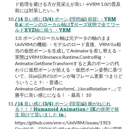
ド処理を避ける方が見栄えが良い →VRM 1.0の普及
前には対策したい… 9
/ 14 良い感じ(3/4) ボーン (理想編) 前提: ・VRM
0.x: ボーンのローカル軸はTポーズ状態で全てワー
ルドXYZ軸に揃う ・VRM
1.0: ボーンのローカル軸は元データの軸のまま
UniVRMの機能: ・モデルのロード直後、VRM 0.x相
当の仮想ボーンを生成してAnimatorを差し替える ・
実態はVRM10Instance.Runtime.ControlRig ・
Animator.GetBoneTransformすると真のボーンの代
わりに仮想ボーンが拾える ・仮想ボーン姿勢に基づ
いて、(Eye以外の)ボーンが毎フレーム更新 つまりど
ういうこと？: ・普通に
Animator.GetBoneTransform(…).localRotation = …; で
勝手に良い感じになる！ ・最高！ 10
/ 14 良い感じ(3/4) ボーン (現実編) 腕がねじれ
る！！！Humanoid AnimationとIKの併用で発
生 助けて貰いました in :
https://github.com/vrm-c/UniVRM/issues/1923
FinalIKで、FBBIK (FullBodyBipedIK)の使い方に問題