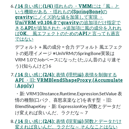
/ 14 良い感じ(1/4) 揺れもの ・VMMには「風」と
いう機能がある ・揺れもの(SpringBone)の
gravityにノイズ的な値を加算して実現 ・
UniVRM v0.106.0でgravityの追加項だけ指定で
きるAPIが追加された →追加項に風の成分を入れれ
ばOK。 風エフェクトのためのAPIと言っても過言
ではない
デフォルト + 風の成分 = 合力 デフォルト 風エフェク
トの処理イメージ ※UniVRMのSpringBone実装は
VRM 1.0でJobベースになった (たぶん昔のより速そ
う) (知らんけど) 6
/ 14 良い感じ(2/4): 表情 (理想編) 表情を制御する
API ・旧: VRMBlendShapeProxy.(Accumulate
| Apply)
・新: VRM10Instance.Runtime.Expression.SetValue 表
情の種類(口パク、喜怒哀楽など)を表す型 ・旧:
BlendShapeKey ・新: ExpressionKey 関数とデータだ
け変えれば良いんだ、ラクだな～ 7
/ 14 良い感じ(2/4): 表情 (現実編) 関数とデータだけ
変えれば良いんだ、ラクだな～ そんなことはない