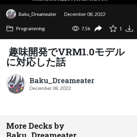
Baku_Dreameater
December 08, 2022
Programming
7.5k
1
趣味開発でVRM1.0モデル
に対応した話
Baku_Dreameater
December 08, 2022
More Decks by
Baku_Dreameater