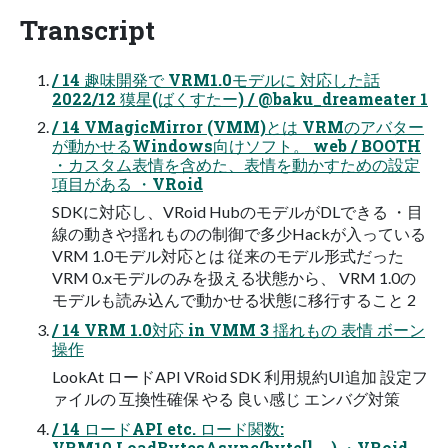
Transcript
/ 14 趣味開発で VRM1.0モデルに 対応した話
2022/12 獏星(ばくすたー) / @baku_dreameater 1
/ 14 VMagicMirror (VMM)とは VRMのアバター
が動かせるWindows向けソフト。 web / BOOTH
・カスタム表情を含めた、表情を動かすための設定
項目がある ・VRoid
SDKに対応し、VRoid HubのモデルがDLできる ・目
線の動きや揺れものの制御で多少Hackが入っている
VRM 1.0モデル対応とは 従来のモデル形式だった
VRM 0.xモデルのみを扱える状態から、 VRM 1.0の
モデルも読み込んで動かせる状態に移行すること 2
/ 14 VRM 1.0対応 in VMM 3 揺れもの 表情 ボーン
操作
LookAt ロードAPI VRoid SDK 利用規約UI追加 設定フ
ァイルの 互換性確保 やる 良い感じ エンバグ対策
/ 14 ロードAPI etc. ロード関数:
VRM10.LoadBytesAsync(byte[], …) ・VRoid