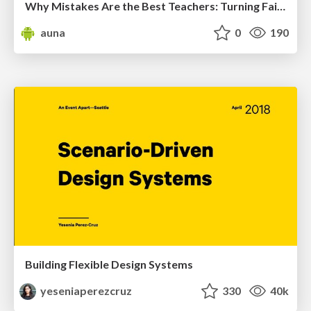
Why Mistakes Are the Best Teachers: Turning Failure into a Pathway for Growth
auna
0
190
Building Flexible Design Systems
yeseniaperezcruz
330
40k