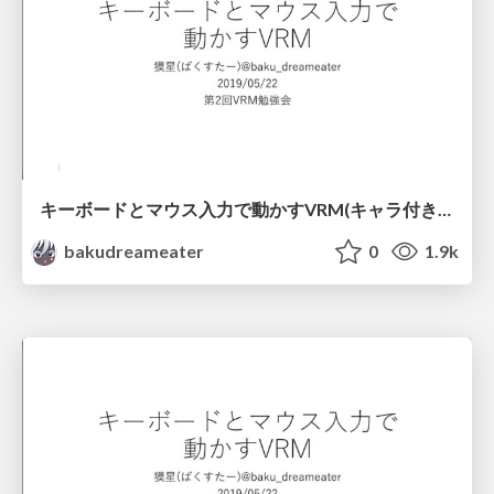
キーボードとマウス入力で動かすVRM(キャラ付き版)
bakudreameater
0
1.9k