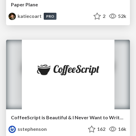
Paper Plane
katiecoart
2
52k
PRO
CoffeeScript is Beautiful & I Never Want to Write Plain JavaScript Again
sstephenson
162
16k