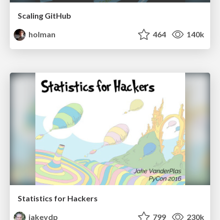
Scaling GitHub
holman
464
140k
Statistics for Hackers
jakevdp
799
230k