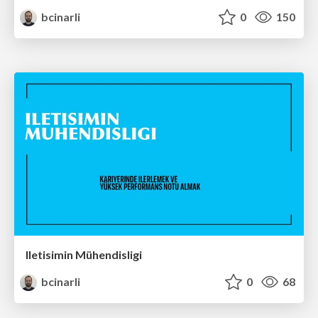
bcinarli
0
150
Iletisimin Mühendisligi
bcinarli
0
68