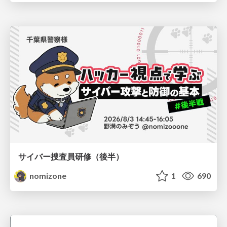
サイバー捜査員研修（後半）
nomizone
1
690