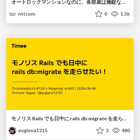
オートロックマンションなのに、各部屋は施錠なし！？ 攻撃者が組織内ネットワークで大暴れする理由 / The Front Door Is Locked, but the Rooms Are Wide Open: Why Attackers Move Freely Inside Enterprise Networks
nttcom
0
1.5k
モノリス Rails でも日中に rails db:migrate を走らせたい！ / Daytime rails db:migrate on Monolithic Rails!
euglena1215
3
480