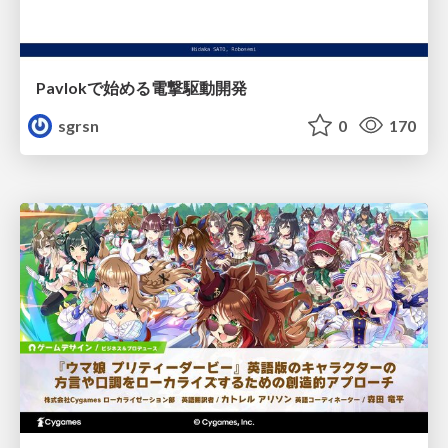
Pavlokで始める電撃駆動開発
sgrsn
0
170