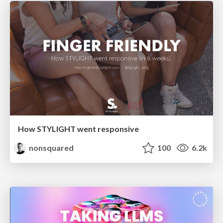
How STYLIGHT went responsive
nonsquared
100
6.2k