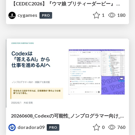
【CEDEC2026】『ウマ娘 プリティーダービー』 英語版のキャラクターの方言や口調をローカライズするための創造的アプローチ
cygames
1
180
PRO
20260608_Codexの可能性_ノンプログラマー向け_大城追記
doradora09
0
760
PRO