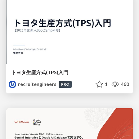
トヨタ⽣産⽅式(TPS)⼊⾨
recruitengineers
1
460
PRO