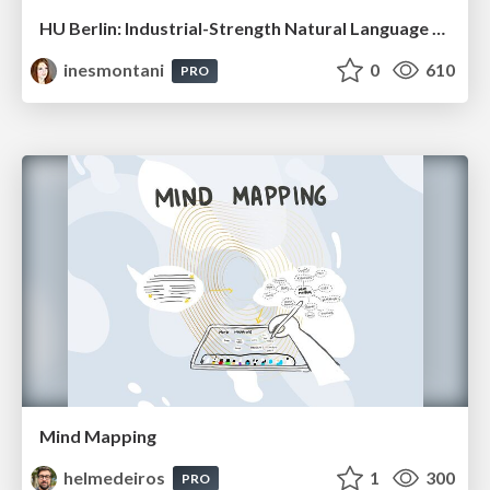
HU Berlin: Industrial-Strength Natural Language Processing with spaCy and Prodigy
inesmontani
0
610
PRO
Mind Mapping
helmedeiros
1
300
PRO