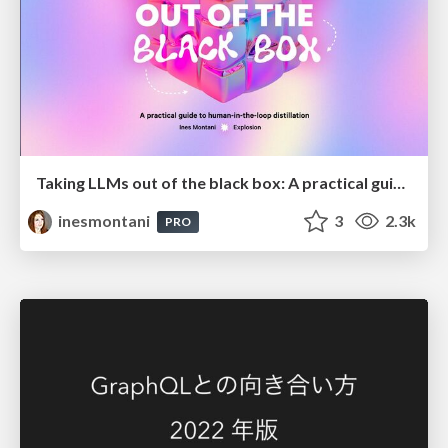
Taking LLMs out of the black box: A practical guide to human-in-the-loop distillation
inesmontani
3
2.3k
PRO