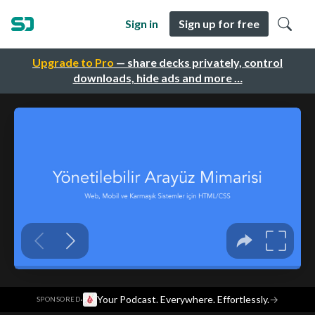
Sign in
Sign up for free
Upgrade to Pro
— share decks privately, control
downloads, hide ads and more …
·
Your Podcast. Everywhere. Effortlessly.
→
SPONSORED