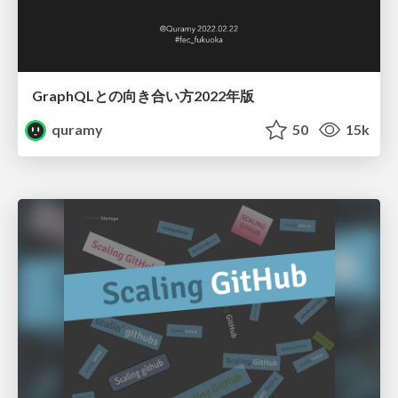
GraphQLとの向き合い方2022年版
quramy
50
15k