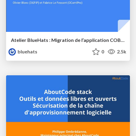
Atelier BlueHats : Migration de l’application COBOL MedocDB de GCOS à GnuCOBOL sur GNU/Linux
bluehats
0
2.5k