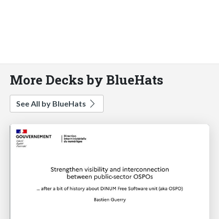
More Decks by BlueHats
See All by BlueHats