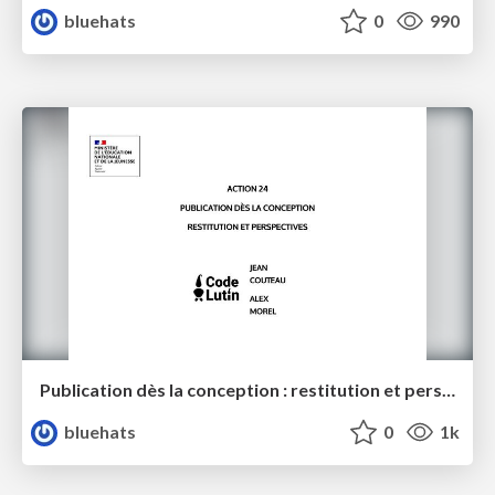
bluehats
0
990
Publication dès la conception : restitution et perspectives - MENJ / Code Lutin
bluehats
0
1k