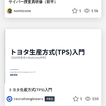
サイバー捜査員研修（前半）
nomizone
1
1.5k
トヨタ⽣産⽅式(TPS)⼊⾨
recruitengineers
1
150
PRO