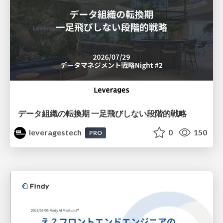
データ組織の転換期 一足飛びしない段階的戦略
leveragestech
0
150
PRO