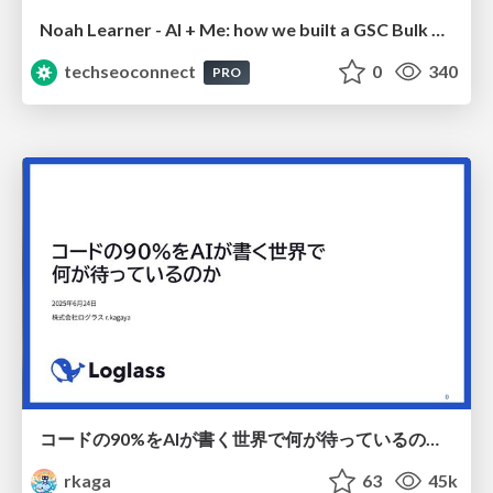
Noah Learner - AI + Me: how we built a GSC Bulk Export data pipeline
techseoconnect
0
340
PRO
コードの90%をAIが書く世界で何が待っているのか / What awaits us in a world where 90% of the code is written by AI
rkaga
63
45k