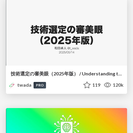
技術選定の審美眼（2025年版） / Understanding the Spiral of Technologies 2025 edition
twada
119
120k
PRO