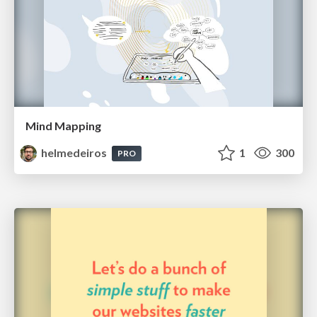
Mind Mapping
helmedeiros
1
300
PRO