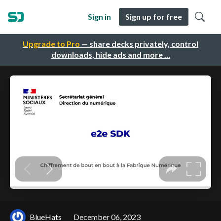
Sign in
Sign up for free
Upgrade to Pro
— share decks privately, control
downloads, hide ads and more …
BlueHats
December 06, 2023