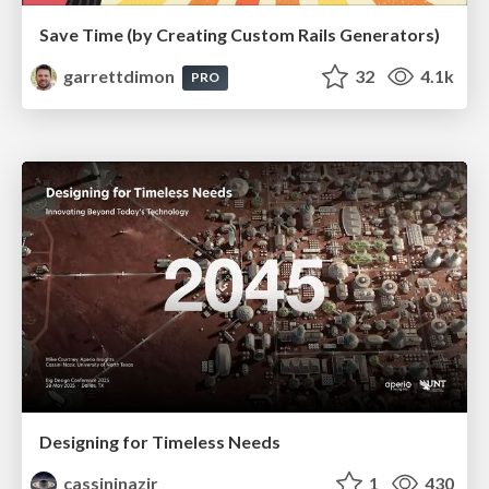
Save Time (by Creating Custom Rails Generators)
garrettdimon
32
4.1k
PRO
Designing for Timeless Needs
cassininazir
1
430