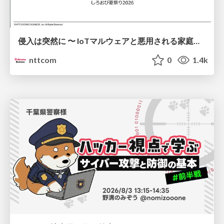
侵入は突然に 〜 IoTマルウェアと悪用される家庭の機器 ～ / When Intrusion Strikes: IoT Malware and the Abuse of Home Devices
nttcom
0
1.4k