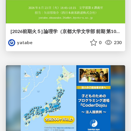
[2026前期火５] 論理学（京都大学文学部 前期 第10回）「論理学の哲学——意味とは何か（Tonkと推論主義）」
yatabe
0
230