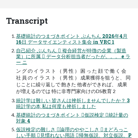
Transcript
基礎統計のつまづきポイント ぶんちん 2026年4月
16日 データサイエンティスト集会 in VRC 1
自己紹介 ぶんちん  複合経営が特徴の企業（製造
業）に所属  データ分析担当者だったが。。。 e ラ
ー ニ
ン グ の イ ラ ス ト （ 男 性 ） 困 っ た 顔 で 働 く 会
社 員 の イ ラ ス ト （ 男 性 ） 成果獲得を狙うと、 同
じことに繰り返しで 飽きた 他者ができれば、 成果
が増えるのでは 特に非専門家向けのDS教育 2
統計学は難しい 皆さんは挫折しませんでしたか？ 3
統計学の本 私は何度も挫折しました
基礎統計のつまづきポイント 仮説検定 統計量の
対象 4
仮説検定の難しさ 論理のややこしさ まどろっこ
しい手順 見慣れない用語 帰無仮説、対立仮説、P