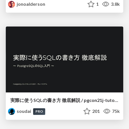
jonoalderson
1
3.8k
実際に使うSQLの書き方 徹底解説 / pgcon21j-tutorial
soudai
201
75k
PRO