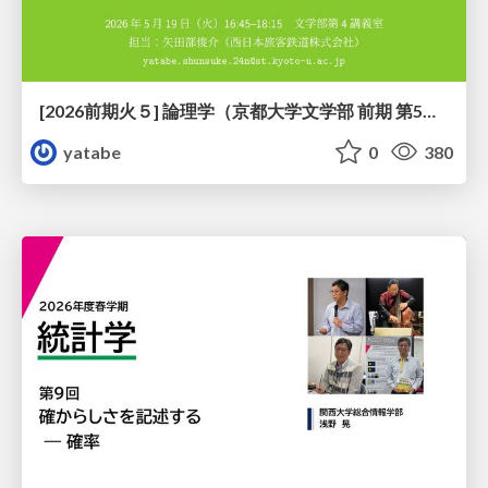
[2026前期火５] 論理学（京都大学文学部 前期 第5回）「 ならばの問題演習・proof net・かつの規則」
yatabe
0
380