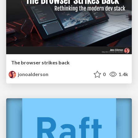
The browser strikes back
jonoalderson
0
1.4k