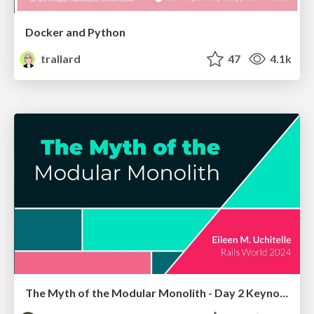
Docker and Python
trallard
47
4.1k
The Myth of the Modular Monolith - Day 2 Keynote - Rails World 2024