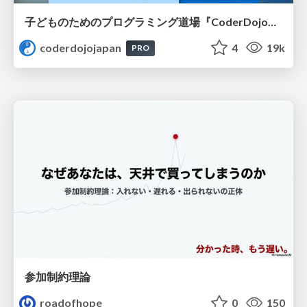
子どものためのプログラミング道場『CoderDojo』〜法人提携例〜 / Partnership with CoderDojo Japan
coderdojojapan
4
19k
PRO
参加制約理論
roadofhope
0
150