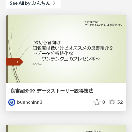
See All by ぶんちん
良書紹介09_データストーリー説得技法
bunnchinn3
0
52