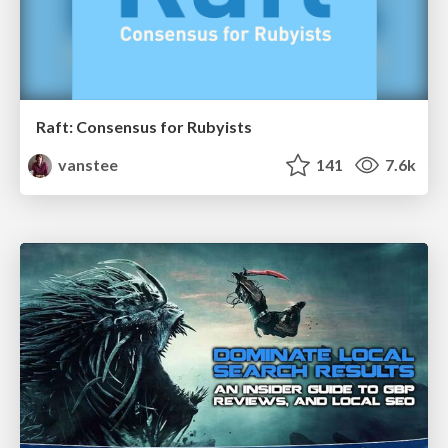
Raft: Consensus for Rubyists
vanstee
141
7.6k