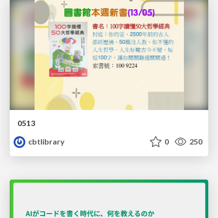
0513
cbtlibrary
0
250