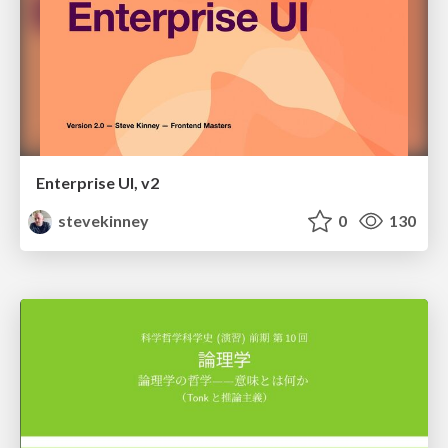
Enterprise UI, v2
stevekinney
0
130