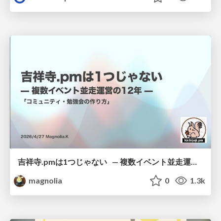
吉祥寺.pmは1つじゃない — 複数イベント並走運営の12年 —
magnolia
0
1.3k