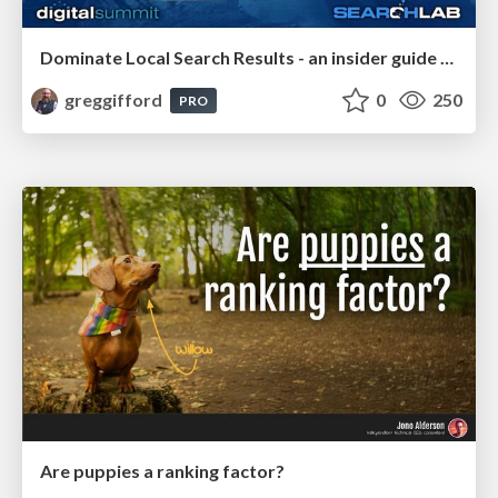
Dominate Local Search Results - an insider guide to GBP, reviews, and Local SEO
greggifford
0
250
PRO
Are puppies a ranking factor?