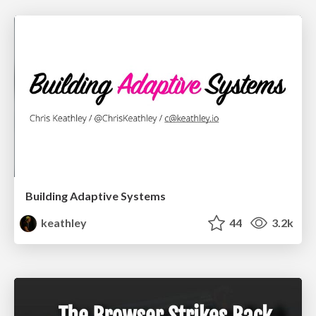
Building Adaptive Systems
keathley
44
3.2k