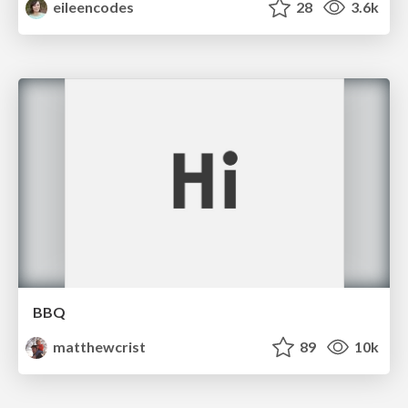
eileencodes
28
3.6k
BBQ
matthewcrist
89
10k