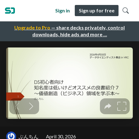
Sign in
Sign up for free
Upgrade to Pro
— share decks privately, control
downloads, hide ads and more …
ぶんちん
April 30, 2026