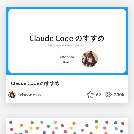
Claude Code のすすめ
schroneko
67
230k