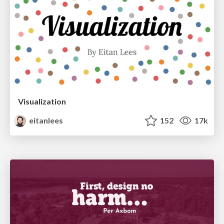
Visualization
eitanlees
152
17k