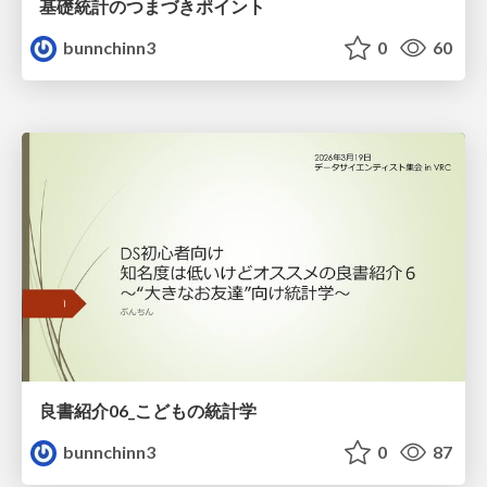
基礎統計のつまづきポイント
bunnchinn3
0
60
良書紹介06_こどもの統計学
bunnchinn3
0
87