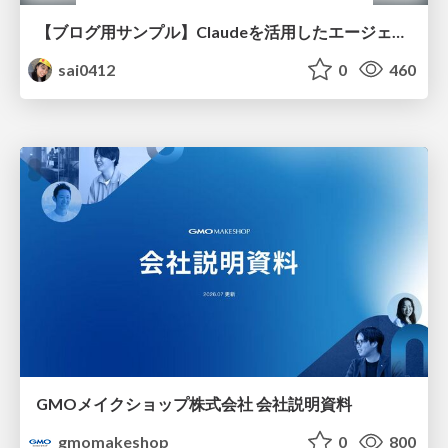
【ブログ用サンプル】Claudeを活用したエージェント分析レポート自動生成例
sai0412
0
460
GMOメイクショップ株式会社 会社説明資料
gmomakeshop
0
800