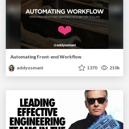
Automating Front-end Workflow
addyosmani
1370
210k