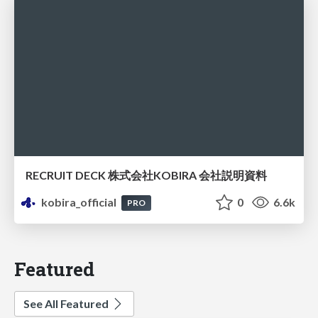
RECRUIT DECK 株式会社KOBIRA 会社説明資料
kobira_official
0
6.6k
PRO
Featured
See All Featured