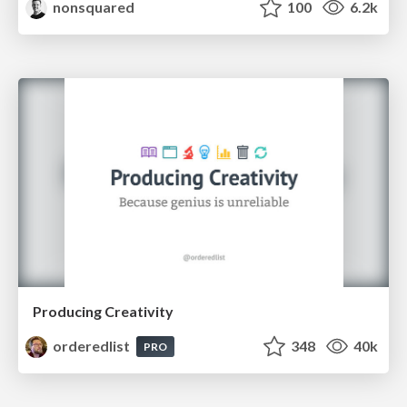
nonsquared
100
6.2k
Producing Creativity
orderedlist
348
40k
PRO