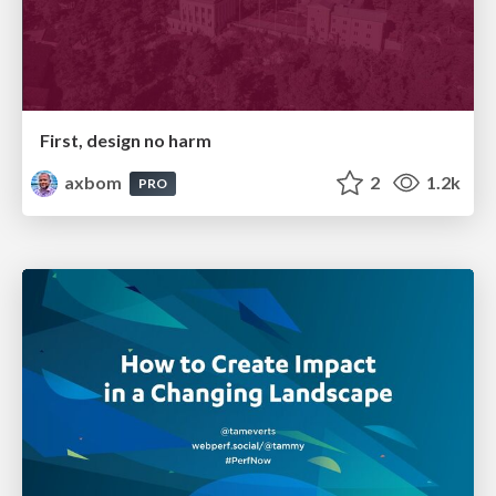
First, design no harm
axbom
2
1.2k
PRO