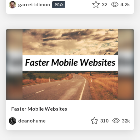
garrettdimon
32
4.2k
PRO
Faster Mobile Websites
deanohume
310
32k