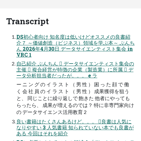
Transcript
DS初心者向け 知名度は低いけどオススメの良書紹
介７ ～価値創造（ビジネス）領域を学ぶ本～ ぶんち
ん 2026年4月30日 データサイエンティスト集会 in
VRC 1
自己紹介 ぶんちん  データサイエンティスト集会の
主催  複合経営が特徴の企業（製造業）に所属  デ
ータ分析担当者だったが。。。 e ラ
ー ニ ン グ の イ ラ ス ト （ 男 性 ） 困 っ た 顔 で 働
く 会 社 員 の イ ラ ス ト （ 男 性 ） 成果獲得を狙う
と、 同じことに繰り返しで 飽きた 他者にやっても
らったら、 成果が増えるのでは？ 特に非専門家向け
の データサイエンス活用教育 2
良い書籍はたくさんあるけど。。。 良書は人気に
なりやすい 3 人気書籍 知られていない本でも良書が
ある 今回はそれを紹介