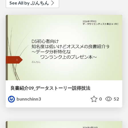
See All by ぶんちん
良書紹介09_データストーリー説得技法
bunnchinn3
0
52