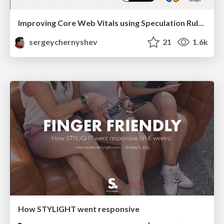
Improving Core Web Vitals using Speculation Rules API
sergeychernyshev
21
1.6k
How STYLIGHT went responsive