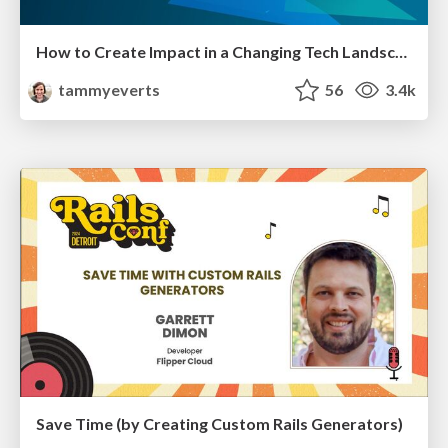
How to Create Impact in a Changing Tech Landscape [PerfNow 2023]
tammyeverts
56
3.4k
Save Time (by Creating Custom Rails Generators)