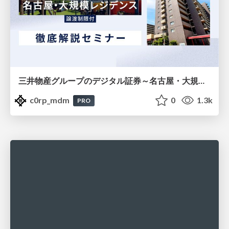
三井物産グループのデジタル証券～名古屋・大規模レジデンス～徹底解説セミナー
c0rp_mdm
0
1.3k
PRO