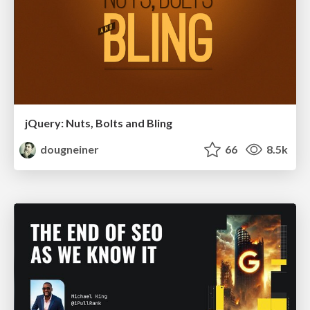
jQuery: Nuts, Bolts and Bling
dougneiner
66
8.5k