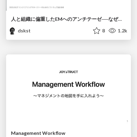
人と組織に偏重したEMへのアンチテーゼ──なぜ、EMに設計力が必要なのか/An antithesis to the overemphasis of people and organizations in EM
dskst
8
1.2k
Management Workflow