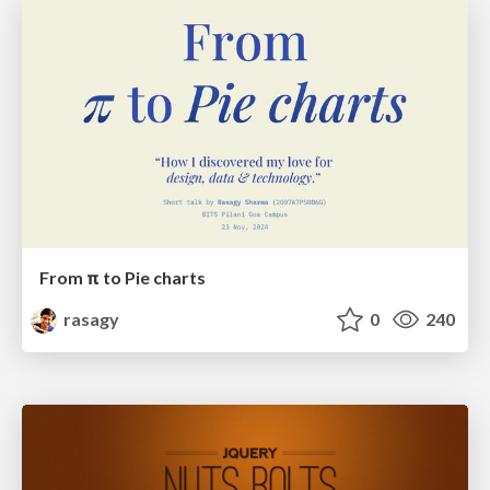
From π to Pie charts
rasagy
0
240