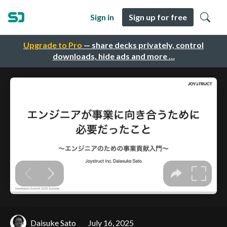
Sign in
Sign up for free
Upgrade to Pro
— share decks privately, control
downloads, hide ads and more …
Daisuke Sato
July 16, 2025