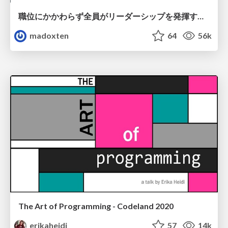
職位にかかわらず全員がリーダーシップを発揮するチーム作り / Building a team where everyone can demonstrate leadership regardless of position
madoxten
64
56k
The Art of Programming - Codeland 2020
erikaheidi
57
14k