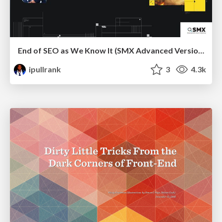
End of SEO as We Know It (SMX Advanced Version)
ipullrank
3
4.3k