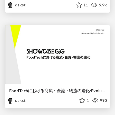
dskst
11
9.9k
FoodTechにおける商流・金流・物流の進化/Evolution of Commercial, Financial, and Logistics in FoodTech
dskst
1
990