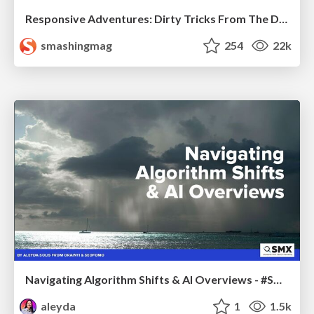
Responsive Adventures: Dirty Tricks From The Dark Corners of Front-End
smashingmag
254
22k
Navigating Algorithm Shifts & AI Overviews - #SMXNext
aleyda
1
1.5k