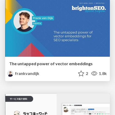
The untapped power of vector embeddings
frankvandijk
2
1.8k