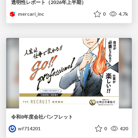
透明性レポート（2026年上半期）
mercari_inc
0
4.7k
令和8年度会社パンフレット
wf714201
0
420