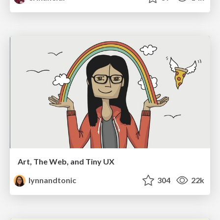
Art, The Web, and Tiny UX
lynnandtonic
304
22k