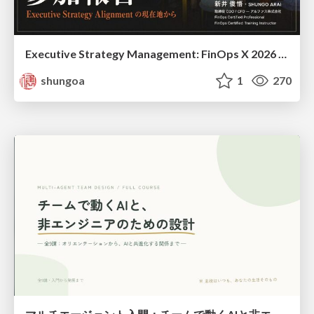
Executive Strategy Management: FinOps X 2026 recap at Japan FinOps Meetup #6
shungoa
1
270