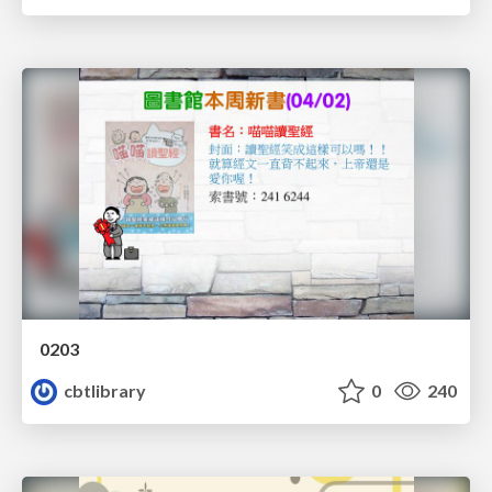
0203
cbtlibrary
0
240