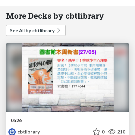
More Decks by cbtlibrary
See All by cbtlibrary
0526
cbtlibrary
0
210