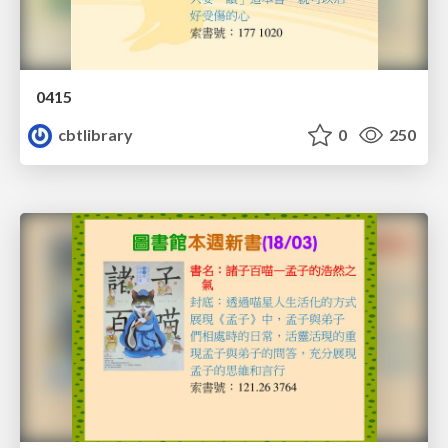
0415
cbtlibrary
0
250