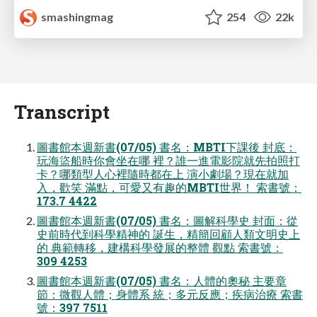
smashingmag
254
22k
Transcript
圖書館本週新書(07/05) 書名：MBTI下課後 封底：
玩海盜船時你會坐在哪 裡？誰一進電影院就先拍照打
卡？哪類型人心裡隨時都在上 演小劇場？現在就加
入，歡笑 滿點，可愛又有趣的MBTI世界！ 索書號：
173.7 4422
圖書館本週新書(07/05) 書名：圖解科學史 封面：從
史前時代到科學精神的 誕生，精簡回顧人類文明史上
的 典範轉移，建構科學發展的整體 觀點 索書號：
309 4253
圖書館本週新書(07/05) 書名：人體的奧秘 主要章
節：微觀人體；身體系 統；多元反應；疾病治療 索書
號：397 7511