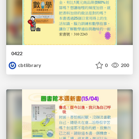
0422
cbtlibrary
0
200