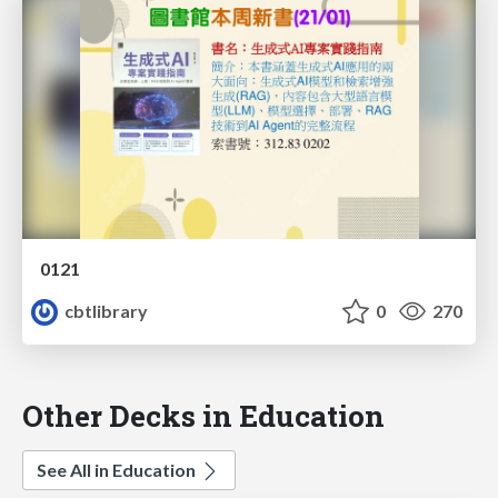
0121
cbtlibrary
0
270
Other Decks in Education
See All in Education