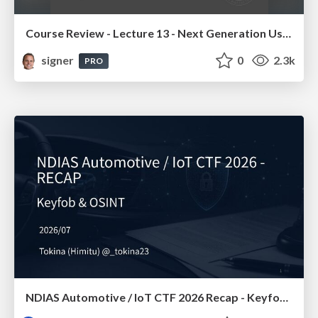
Course Review - Lecture 13 - Next Generation User Interfaces (4018166FNR)
signer
0
2.3k
PRO
NDIAS Automotive / IoT CTF 2026 Recap - Keyfob & OSINT