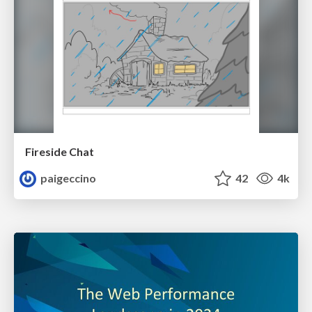
Fireside Chat
paigeccino
42
4k