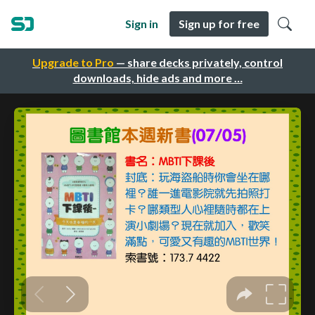
Sign in
Sign up for free
Upgrade to Pro
— share decks privately, control
downloads, hide ads and more …