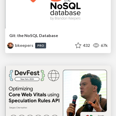
Git: the NoSQL Database
bkeepers
432
67k
PRO