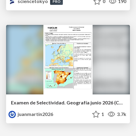
sciencetokyo
0
190
PRO
Examen de Selectividad. Geografía junio 2026 (Convocatoria Ordinaria). UCLM
juanmartin2026
1
3.7k