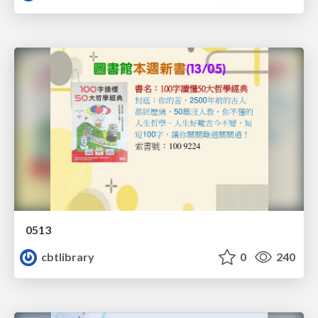
0513
cbtlibrary
0
240