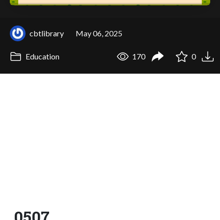
cbtlibrary
May 06, 2025
Education
170
0
0507