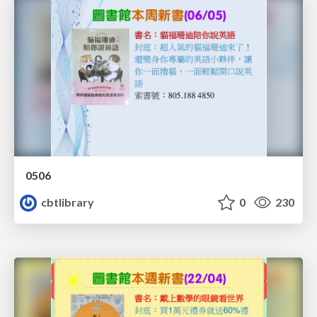
0506
cbtlibrary
0
230