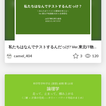
私たちはなんでテストするんだっけ? Ver.東北IT物産展2026 in 会津若松
camel_404
3
120