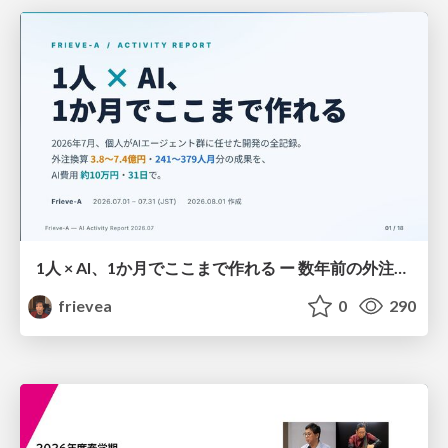
1人 × AI、1か月でここまで作れる ー 数年前の外注換算3.8〜7.4億円・241〜379人月分の作業を、AI費用 約10万円・31日で
frievea
0
290