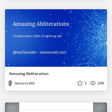
Amusing Abliteration
ianozsvald
1
240