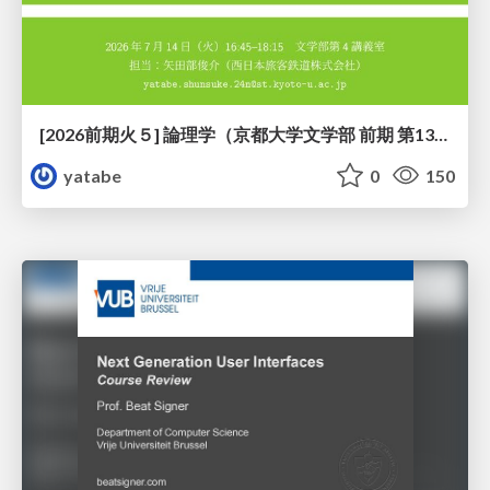
[2026前期火５] 論理学（京都大学文学部 前期 第13回）「走って、止まって、積み上がる」
yatabe
0
150