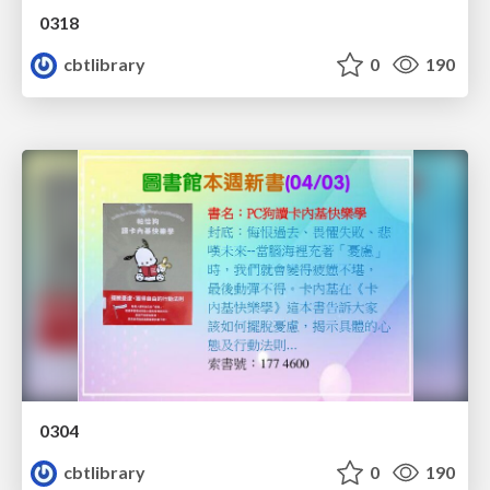
0318
cbtlibrary
0
190
0304
cbtlibrary
0
190