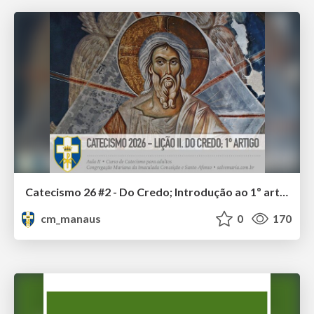
Catecismo 26 #2 - Do Credo; Introdução ao 1º artigo
cm_manaus
0
170