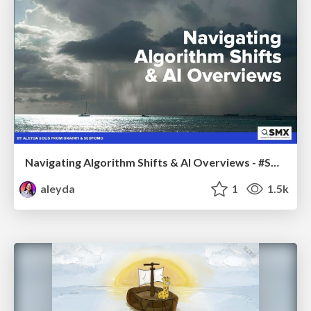
Navigating Algorithm Shifts & AI Overviews - #SMXNext
aleyda
1
1.5k