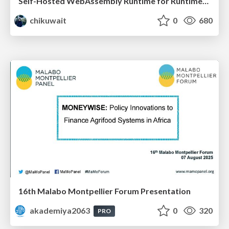
Self-Hosted WebAssembly Runtime for Runtime-Neutral Checkpoint/Restore in Edge–Cloud Continuum
chikuwait
0
680
16th Malabo Montpellier Forum Presentation
akademiya2063
0
320
PRO