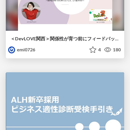
＜DevLOVE関西＞関係性が育つ前にフィードバックを届ける ～関係性が育つのを待てないとき、どう渡すのか～
emi0726
4
180