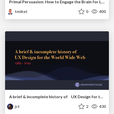
Primal Persuasion: How to Engage the Brain for Learning That Lasts
tmiket
0
400
A brief & incomplete history of UX Design for the World Wide Web: 1989–2019
jct
2
430