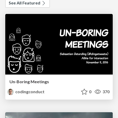
See All Featured
Un-Boring Meetings
codingconduct
0
370