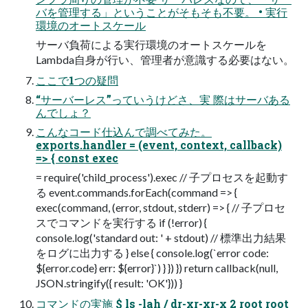
バを管理する」ということがそもそも不要。 • 実行
環境のオートスケール
サーバ負荷による実行環境のオートスケールを
Lambda自身が行い、管理者が意識する必要はない。
ここで1つの疑問
“サーバーレス”っていうけどさ、実 際はサーバある
んでしょ？
こんなコード仕込んで調べてみた。
exports.handler = (event, context, callback)
=> { const exec
= require('child_process').exec // 子プロセスを起動す
る event.commands.forEach(command => {
exec(command, (error, stdout, stderr) => { // 子プロセ
スでコマンドを実行する if (!error) {
console.log('standard out: ' + stdout) // 標準出力結果
をログに出力する } else { console.log(`error code:
${error.code} err: ${error}`) } }) }) return callback(null,
JSON.stringify({ result: 'OK'})) }
コマンドの実施 $ ls -lah / dr-xr-xr-x 2 root root