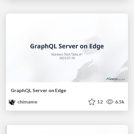
GraphQL Server on Edge
chimame
12
6.5k