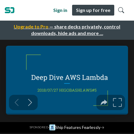
Sign in
Sign up for free
Upgrade to Pro
— share decks privately, control
downloads, hide ads and more …
·
Ship Features Fearlessly
→
SPONSORED