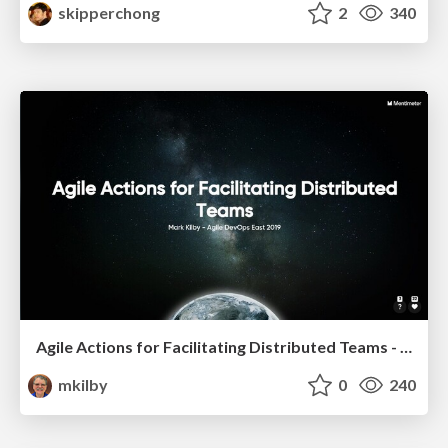
skipperchong
2
340
Agile Actions for Facilitating Distributed Teams - ADO2019
mkilby
0
240