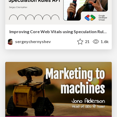
Improving Core Web Vitals using Speculation Rules API
sergeychernyshev
21
1.6k