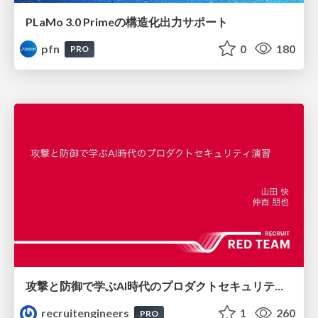
PLaMo 3.0 Primeの構造化出力サポート
pfn
0
180
PRO
攻撃と防御で学ぶAI時代のプロダクトセキュリティ演習
recruitengineers
1
260
PRO