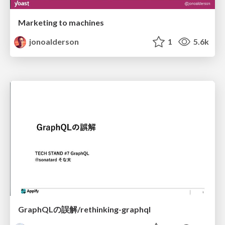
Marketing to machines
jonoalderson
1
5.6k
GraphQLの誤解/rethinking-graphql