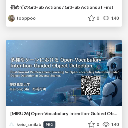
初めてのGitHub Actions / GitHub Actions at First
tooppoo
0
140
[MIRU26] Open-Vocabulary Intention-Guided Object Detection in Diverse Scenes
keio_smilab
0
140
PRO