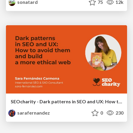
sonatard
75
12k
SEOcharity - Dark patterns in SEO and UX: How to avoid them and build a more ethical web
sarafernandez
0
230