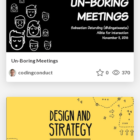
Un-Boring Meetings
codingconduct
0
370