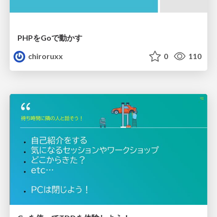
PHPをGoで動かす
chiroruxx
0
110