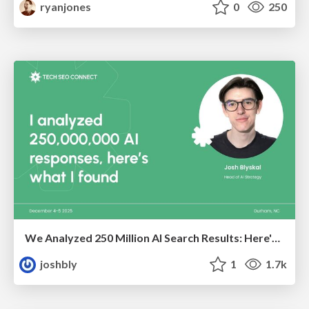
ryanjones
0
250
We Analyzed 250 Million AI Search Results: Here's What I Found
joshbly
1
1.7k