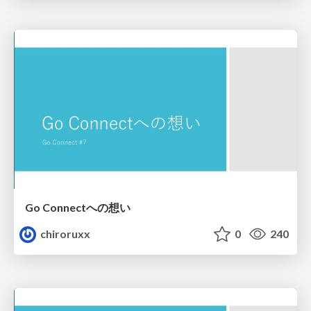
Go Connectへの想い
chiroruxx
0
240