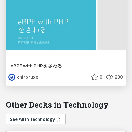
eBPF with PHPをさわる
chiroruxx
0
200
Other Decks in Technology
See All in Technology