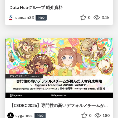
Data Hubグループ 紹介資料
sansan33
0
3.1k
PRO
【CEDEC2026】専門性の高いデフォルメチームが挑んだ人材育成戦略 〜Cygames Academiaの企画から実施まで〜
cygames
0
180
PRO