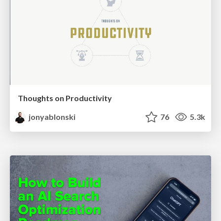
Thoughts on Productivity
jonyablonski
76
5.3k