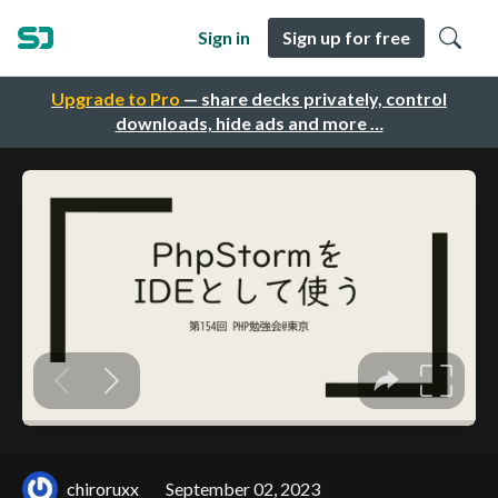
Sign in
Sign up for free
Upgrade to Pro
— share decks privately, control
downloads, hide ads and more …
chiroruxx
September 02, 2023