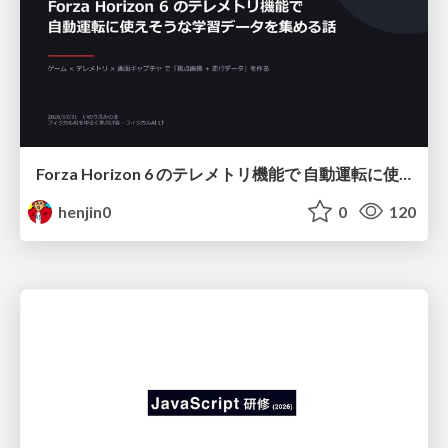
Forza Horizon 6 のテレメトリ機能で 自動運転に使えそうな学習データを集める話
henjin0
0
120