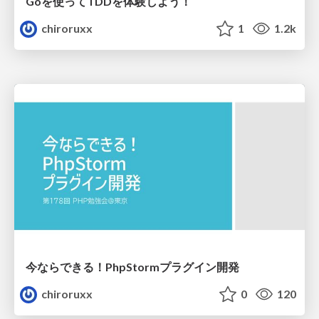
Goを使ってTDDを体験しよう！
chiroruxx
1
1.2k
今ならできる！PhpStormプラグイン開発
chiroruxx
0
120