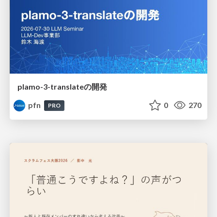
plamo-3-translateの開発
pfn
0
270
PRO