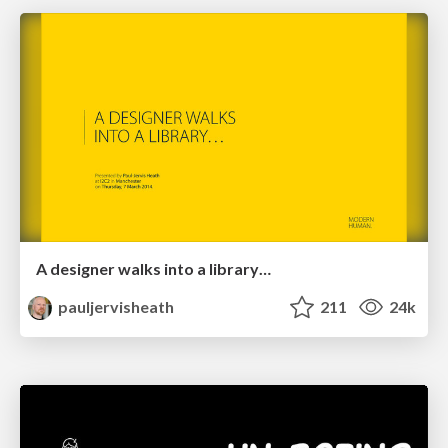
A designer walks into a library…
pauljervisheath
211
24k