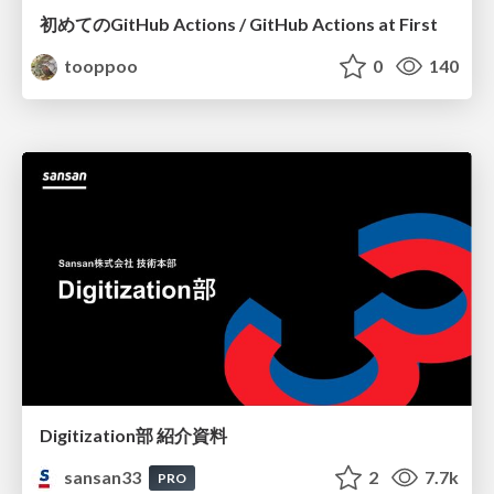
初めてのGitHub Actions / GitHub Actions at First
tooppoo
0
140
Digitization部 紹介資料
sansan33
2
7.7k
PRO