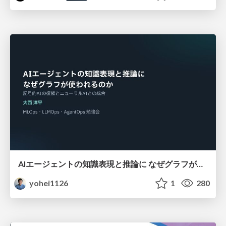
AIエージェントの知識表現と推論に なぜグラフが使われるのか - 記号的AIの復権とニューラルAIとの統合
yohei1126
1
280