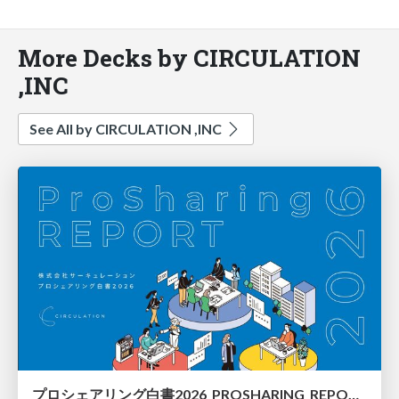
More Decks by CIRCULATION
,INC
See All by CIRCULATION ,INC
プロシェアリング白書2026_PROSHARING_REPORT_2026