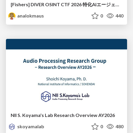
[Fishers] DIVER OSINT CTF 2026 特化AIエージェントハーネスで挑戦するOSINT CTF
analokmaus
0
440
NII S. Koyama's Lab Research Overview AY2026
skoyamalab
0
480