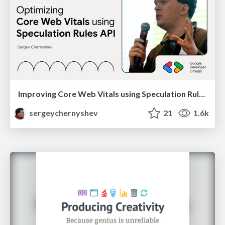
Improving Core Web Vitals using Speculation Rules API
sergeychernyshev
21
1.6k