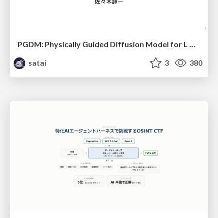
PGDM: Physically Guided Diffusion Model for L Downscaling
satai
3
380