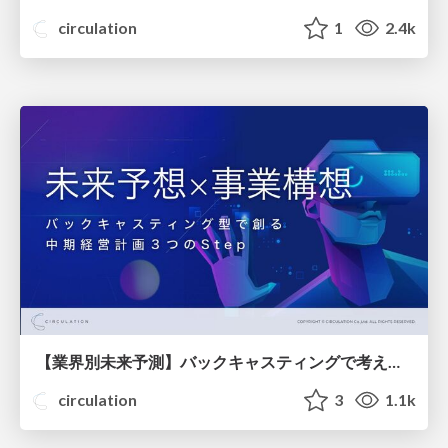
circulation
1
2.4k
【業界別未来予測】バックキャスティングで考える事業構想【人気ウェビナー資料公開】
circulation
3
1.1k