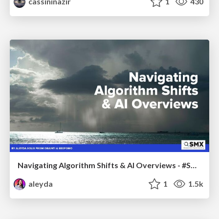
cassininazir
1
430
Navigating Algorithm Shifts & AI Overviews - #SMXNext
aleyda
1
1.5k