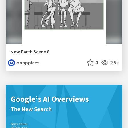
New Earth Scene 8
popppiees
3
2.5k