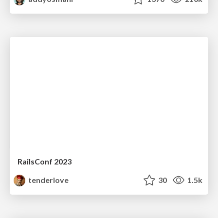
RailsConf 2023
tenderlove
30
1.5k