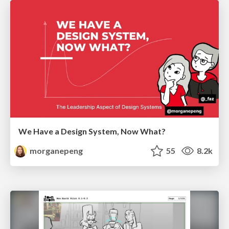
We Have a Design System, Now What?
morganepeng
55
8.2k