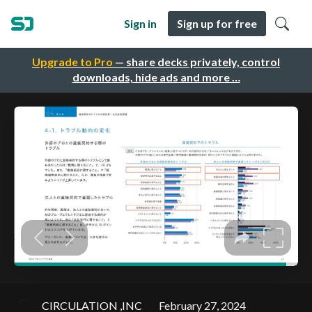
Sign in
Sign up for free
Upgrade to Pro
— share decks privately, control
downloads, hide ads and more …
CIRCULATION ,INC
February 27, 2024