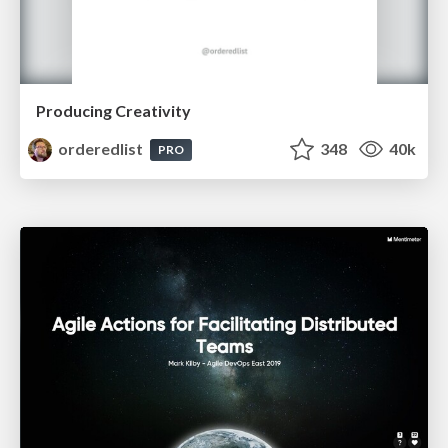
Producing Creativity
orderedlist
348
40k
PRO