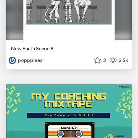
New Earth Scene 8
popppiees
3
2.5k