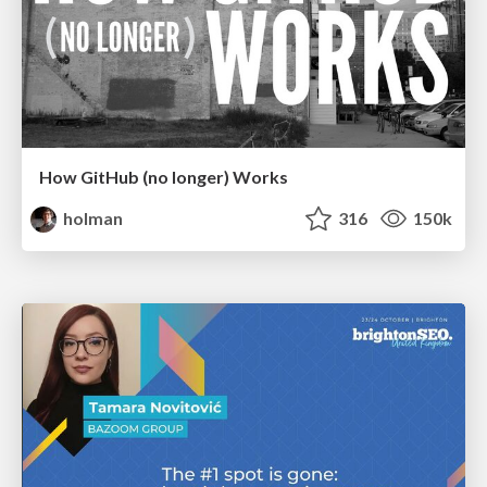
How GitHub (no longer) Works
holman
316
150k