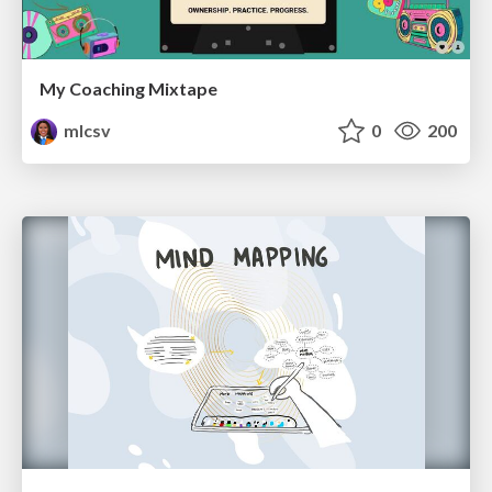
My Coaching Mixtape
mlcsv
0
200