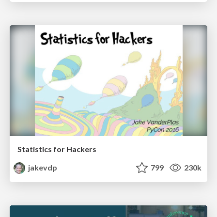
Statistics for Hackers
jakevdp
799
230k