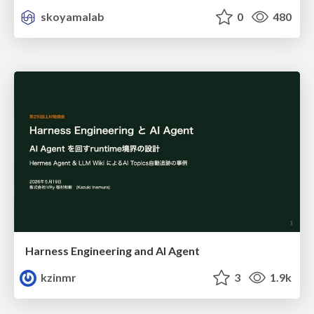
skoyamalab
0
480
Harness Engineering and Al Agent
kzinmr
3
1.9k