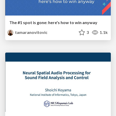
The #1 spot is gone: here's how to win anyway
tamaranovitovic
3
1.1k