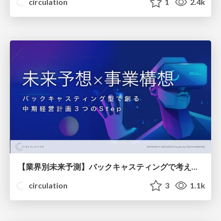
circulation
1
2.4k
【業界別未来予測】バックキャスティングで考える事業構想【人気ウェビナー資料公開】
circulation
3
1.1k