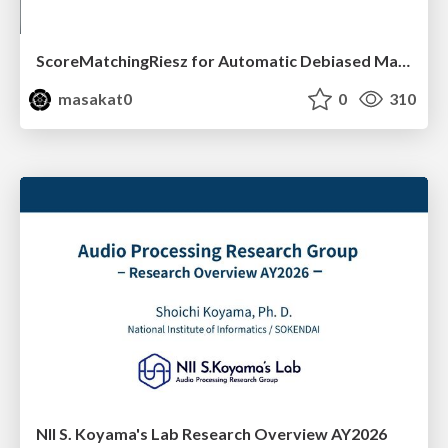
ScoreMatchingRiesz for Automatic Debiased Machine Learning and Policy Path Estimation with an Application to Japanese Monetary Policy Evaluation
masakat0
0
310
NII S. Koyama's Lab Research Overview AY2026