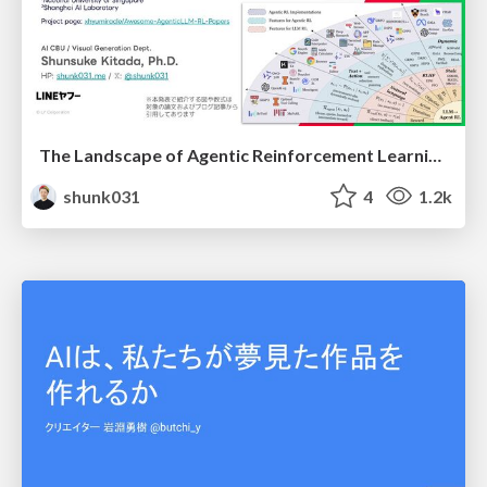
The Landscape of Agentic Reinforcement Learning for LLMs: A Survey
shunk031
4
1.2k