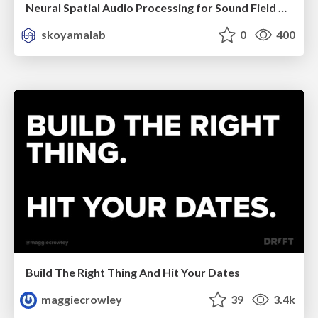
Neural Spatial Audio Processing for Sound Field Analysis and Control
skoyamalab
0
400
Build The Right Thing And Hit Your Dates
maggiecrowley
39
3.4k