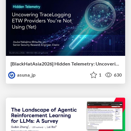
[BlackHatAsia2026] Hidden Telemetry: Uncovering TraceLogging ETW Providers You're Not Using (Yet)
asuna_jp
1
630