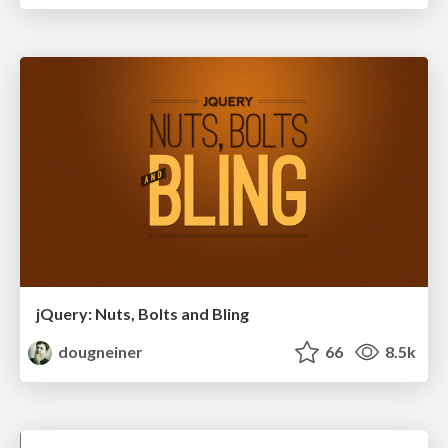
jQuery: Nuts, Bolts and Bling
dougneiner
66
8.5k