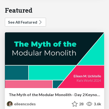
Featured
See All Featured
The Myth of the Modular Monolith - Day 2 Keynote - Rails World 2024
eileencodes
28
3.6k