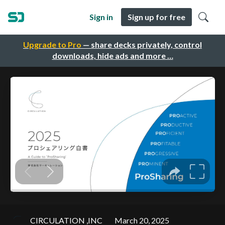
Sign in
Sign up for free
Upgrade to Pro
— share decks privately, control
downloads, hide ads and more …
CIRCULATION ,INC
March 20, 2025