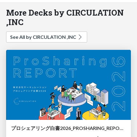
More Decks by CIRCULATION
,INC
See All by CIRCULATION ,INC
プロシェアリング白書2026_PROSHARING_REPORT_2026