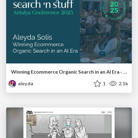
Winning Ecommerce Organic Search in an AI Era - #searchnstuff2025
aleyda
1
2.1k