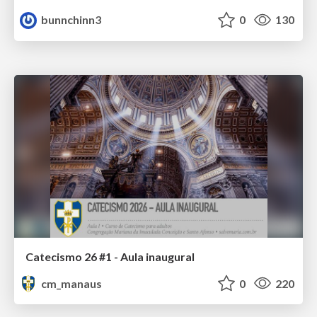
bunnchinn3
0
130
Catecismo 26 #1 - Aula inaugural
cm_manaus
0
220