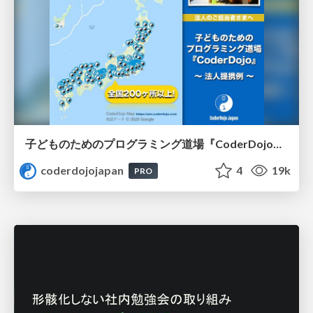
子どものためのプログラミング道場『CoderDojo』〜法人提携例〜 / Partnership with CoderDojo Japan
coderdojojapan
4
19k
PRO