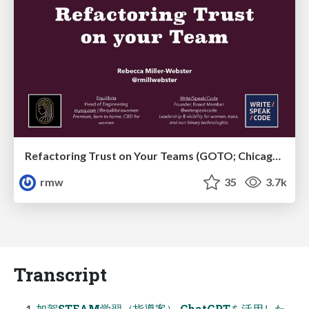
Refactoring Trust on Your Teams (GOTO; Chicago 2020)
rmw
35
3.7k
Transcript
加賀STEAM学習（指導案） ChatGPTを活用した