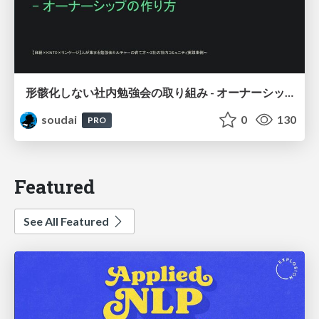
形骸化しない社内勉強会の取り組み - オーナーシップの作り方 / In-house study session
soudai
0
130
PRO
Featured
See All Featured