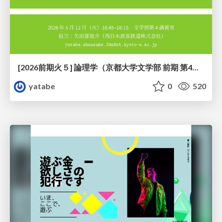
[2026前期火５] 論理学（京都大学文学部 前期 第4回）「 ならば（→）の導入と証明ネット」
yatabe
0
520