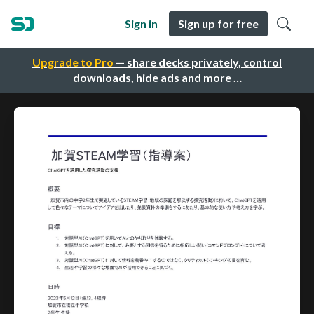
Sign in
Sign up for free
Upgrade to Pro
— share decks privately, control
downloads, hide ads and more …