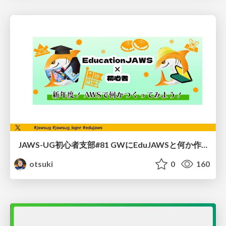
JAWS-UG初心者支部#81 GWにEduJAWSと何か作ろうもくもく会！
otsuki
0
160