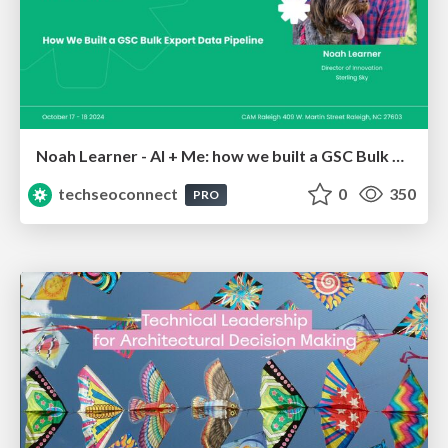
Noah Learner - AI + Me: how we built a GSC Bulk Export data pipeline
techseoconnect
0
350
PRO