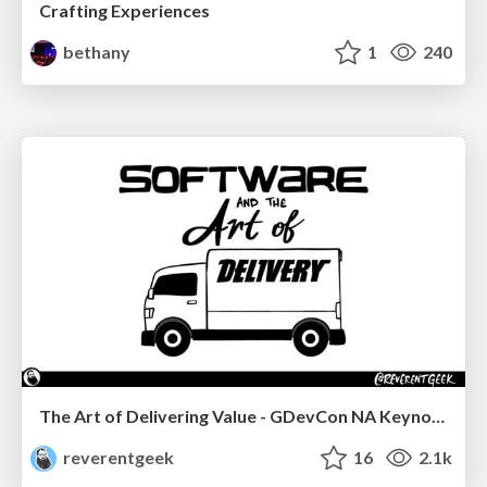
Crafting Experiences
bethany
1
240
The Art of Delivering Value - GDevCon NA Keynote
reverentgeek
16
2.1k