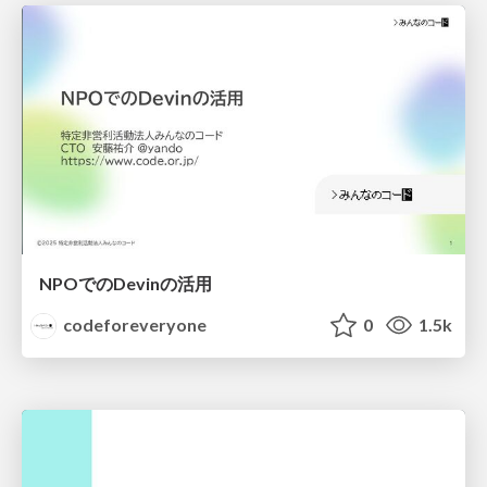
NPOでのDevinの活用
codeforeveryone
0
1.5k