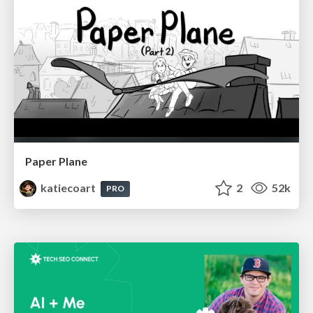
Paper Plane
katiecoart
2
52k
PRO