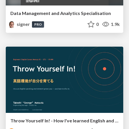
Data Management and Analytics Specialisation
signer
0
1.9k
PRO
Throw Yourself In! - How I've learned English and What I'm Facing