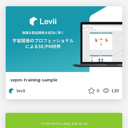
sepm-training-sample
levii
0
120