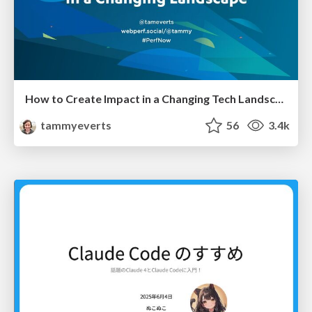
How to Create Impact in a Changing Tech Landscape [PerfNow 2023]
tammyeverts
56
3.4k