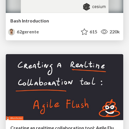
Bash Introduction
62gerente
615
220k
Creating an realtime collaboration tool: Agile Flush - .NET Oxford