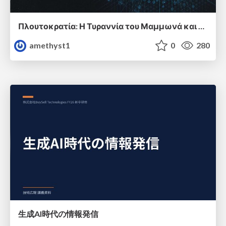
Πλουτοκρατία: Η Τυραννία του Μαμμωνά και η Μεταανθρώπινη Δουλεία
amethyst1
0
280
生成AI時代の情報発信