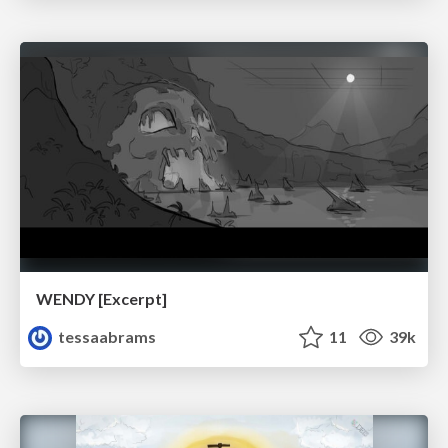
WENDY [Excerpt]
tessaabrams
11
39k