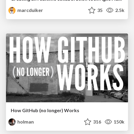
marcduiker
35
2.5k
How GitHub (no longer) Works
holman
316
150k