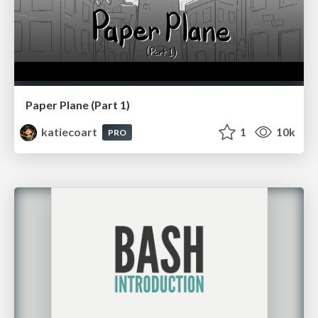
Paper Plane (Part 1)
katiecoart
1
10k
PRO