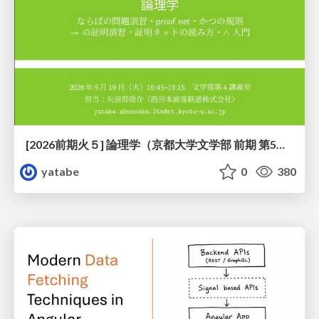
[2026前期火５] 論理学（京都大学文学部 前期 第5回）「 ならばの問題演習・proof net・かつの規則」
yatabe
0
380