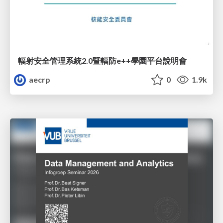
輻射安全管理系統2.0暨輻防e++學園平台說明會
aecrp
0
1.9k