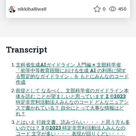
nikkihalliwell
0
450
Transcript
文科省生成AIガイドライン 入門編 ※ 文部科学省
「初等中等教育段階における生成 AI の利用に関す
る暫定的なガイドライン」を もとにみんなのコード
作成
前提として なるべく、文部科学省のガイドライン本
体を読む ことが望ましいと思っています 2 ©2023
特定非営利活動法人みんなのコード どんなニュアン
スで書かれている？ 自分にとって大事な情報はど
れ？
とはいえ 行政文書、読みづらい・・・ と思う方も多
いのでは？ 3 ©2023 特定非営利活動法人みんなの
コード 文字が多い・・・ 表現が回りくどい・・・